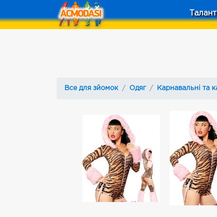
Талант
Все для зйомок
Одяг
Карнавальні та к