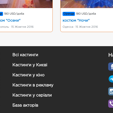
да
180 USD/доба
Оренда
180 USD/доба
юм "Осени"
костюм "Ночи"
ополь · 15 Жовтня 2016
Одесса · 15 Жовтня 2016
Н
Всі кастинги
Кастинги у Києві
Кастинги у кіно
Кастинги в рекламу
Кастинги у серіали
База акторів