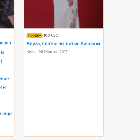
Продаж
100 USD
!!!!!
Блуза, платье вышитые бисером
Киев · 08 Жовтня 2017
 В
!
ие...
ИЯ
и еще