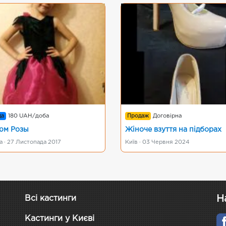
да
180 UAH/доба
Продаж
Договірна
юм Розы
Жіноче взуття на підборах
 · 27 Листопада 2017
Київ · 03 Червня 2024
Н
Всі кастинги
Кастинги у Києві