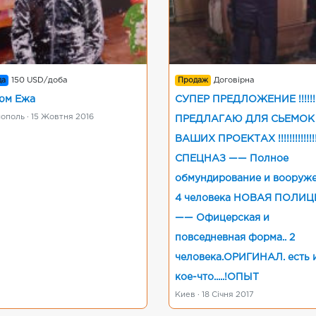
да
150 USD/доба
Продаж
Договірна
юм Ежа
СУПЕР ПРЕДЛОЖЕНИЕ !!!!!!!!!!
ополь · 15 Жовтня 2016
ПРЕДЛАГАЮ ДЛЯ СЬЕМОК
ВАШИХ ПРОЕКТАХ !!!!!!!!!!!!!!
СПЕЦНАЗ —— Полное
обмундирование и вооружен
4 человека НОВАЯ ПОЛИЦ
—— Офицерская и
повседневная форма.. 2
человека.ОРИГИНАЛ. есть 
кое-что.....!ОПЫТ
Киев · 18 Січня 2017