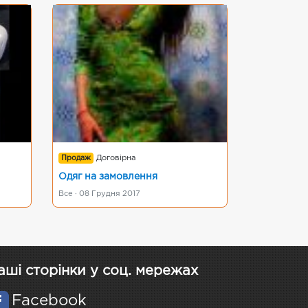
Продаж
Договірна
Одяг на замовлення
Все · 08 Грудня 2017
аші сторінки у соц. мережах
Facebook