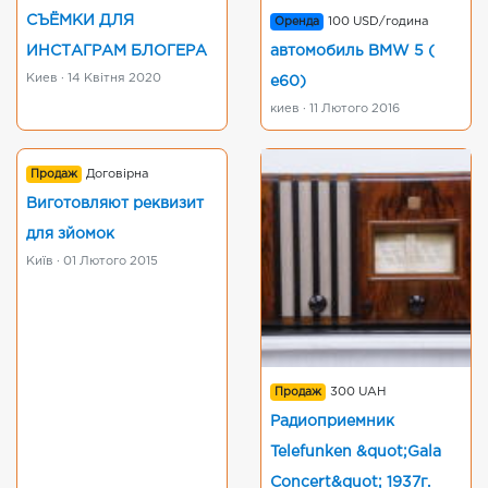
СЪЁМКИ ДЛЯ
Оренда
100 USD/година
ИНСТАГРАМ БЛОГЕРА
автомобиль BMW 5 (
Киев · 14 Квітня 2020
e60)
киев · 11 Лютого 2016
Продаж
Договірна
Виготовляют реквизит
для зйомок
Київ · 01 Лютого 2015
Продаж
300 UAH
Радиоприемник
Telefunken &quot;Gala
Concert&quot; 1937г.