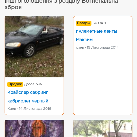
Інші оголошення з розділу Вогнепальна
зброя
Продаж
50 UAH
пулеметные ленты
Максим
киев · 15 Листопада 2014
Продаж
Договірна
Крайслер себринг
кабриолет черный
Киев · 14 Листопада 2016