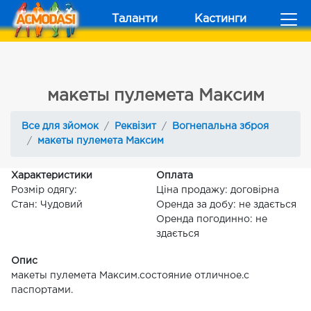
Таланти
Кастинги
макеты пулемета Максим
Все для зйомок
Реквізит
Вогнепальна зброя
макеты пулемета Максим
Характеристики
Оплата
Розмір одягу:
Ціна продажу: договірна
Стан: Чудовий
Оренда за добу: не здається
Оренда погодинно: не
здається
Опис
макеты пулемета Максим.состояние отличное.с
паспортами.