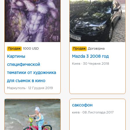
Продаж
1000 USD
Продаж
Договірна
Картины
Mazda 3 2008 год
Киев · 30 Червня 2018
специфической
тематики от художника
для съемок в кино
Мариуполь · 12 Грудня 2019
саксофон
киев · 08 Листопада 2017