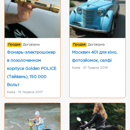
Продаж
Договірна
Продаж
Договірна
Фонарь-электрошокер
Москвич 401 для кіно,
в позолоченном
фотозйомок, селфі
Киев · 01 Травня 2019
корпусе Golden POLICE
(Тайвань), 150 000
Вольт
Киев · 15 Червня 2017