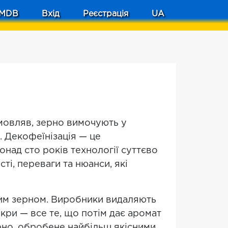
MDB
Вхід
Реєстрація
UA
 мовляв, зерно вимочують у
. Декофеїнізація — це
онад сто років технології суттєво
сті, переваги та нюанси, які
ним зерном. Виробники видаляють
кри — все те, що потім дає аромат
но, обробене найбільш якісними