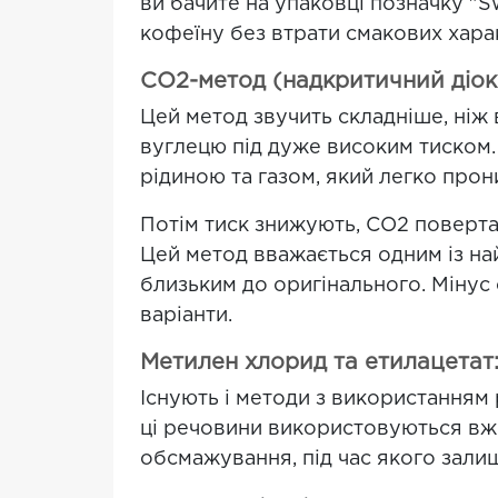
ви бачите на упаковці позначку "Sw
кофеїну без втрати смакових хара
CO2-метод (надкритичний діок
Цей метод звучить складніше, ніж 
вуглецю під дуже високим тиском.
рідиною та газом, який легко прон
Потім тиск знижують, CO2 поверта
Цей метод вважається одним із на
близьким до оригінального. Мінус
варіанти.
Метилен хлорид та етилацетат:
Існують і методи з використанням
ці речовини використовуються вже
обсмажування, під час якого зали