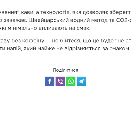
ування" кави, а технологія, яка дозволяє зберег
о заважає. Швейцарський водний метод та CO2
які мінімально впливають на смак.
аву без кофеїну — не бійтеся, що це буде "не с
 напій, який майже не відрізняється за смаком ві
Поділитися