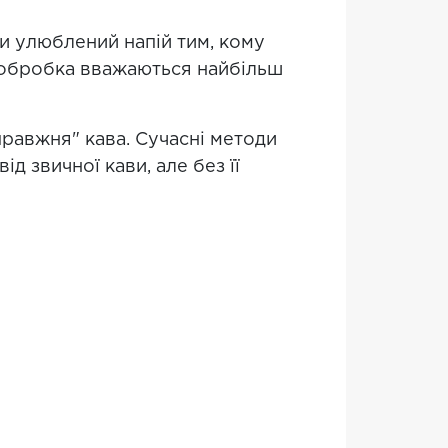
ти улюблений напій тим, кому
-обробка вважаються найбільш
правжня" кава. Сучасні методи
д звичної кави, але без її