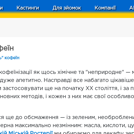
и
Кастинги
Для зйомок
Компанії
A
феїн
ь" кофеїн
офеїнізації як щось хімічне та "неприродне" —
е дуже апетитно. Насправді все набагато цікавіше
 застосовувати ще на початку XX століття, і за п
сновних методів, і кожен з них має свої особливо
ься ще до обсмаження — із зеленим, необробле
ерна максимально незмінним: масла, кислоти, цу
кій Міській Ростерії
ми обираємо для декафу зер