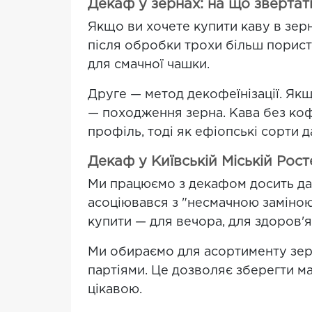
Декаф у зернах: на що звертат
Якщо ви хочете купити каву в зер
після обробки трохи більш порист
для смачної чашки.
Друге — метод декофеїнізації. Якщ
— походження зерна. Кава без кофе
профіль, тоді як ефіопські сорти д
Декаф у Київській Міській Росте
Ми працюємо з декафом досить дав
асоціювався з "несмачною заміною"
купити — для вечора, для здоров'я,
Ми обираємо для асортименту зер
партіями. Це дозволяє зберегти м
цікавою.