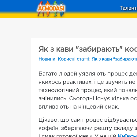
Талант
Як з кави "забирають" ко
Новини
:
Корисні статті
:
Як з кави "забирают
Багато людей уявляють процес дек
якихось реактивах, і це звучить н
технологічний процес, який почали
змінились. Сьогодні існує кілька о
впливають на кінцевий смак.
Цікаво, що сам процес відбуваєт
кофеїн, зберігаючи решту складу з
і смак готової кави. У нашій
Київсь