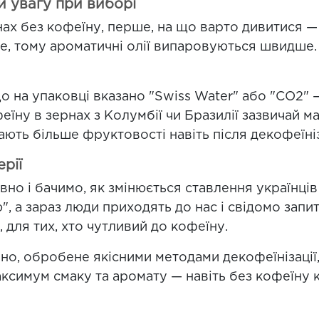
и увагу при виборі
нах без кофеїну, перше, на що варто дивитися 
е, тому ароматичні олії випаровуються швидше.
о на упаковці вказано "Swiss Water" або "CO2" 
їну в зернах з Колумбії чи Бразилії зазвичай м
ають більше фруктовості навіть після декофеїніз
рії
но і бачимо, як змінюється ставлення українців
, а зараз люди приходять до нас і свідомо запи
 для тих, хто чутливий до кофеїну.
но, обробене якісними методами декофеїнізації
аксимум смаку та аромату — навіть без кофеїну 