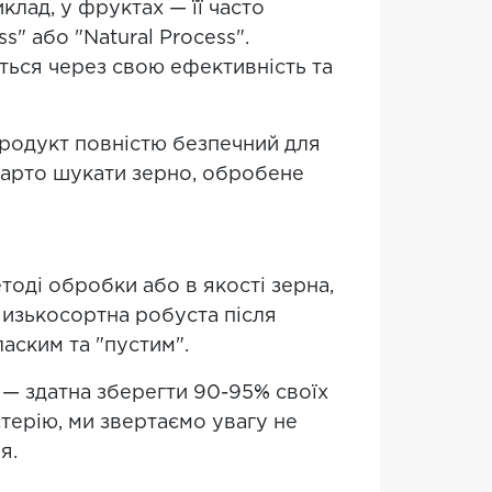
клад, у фруктах — її часто
" або "Natural Process".
ться через свою ефективність та
продукт повністю безпечний для
варто шукати зерно, обробене
тоді обробки або в якості зерна,
Низькосортна робуста після
аским та "пустим".
— здатна зберегти 90-95% своїх
терію, ми звертаємо увагу не
я.