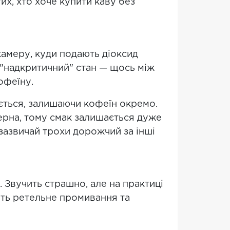
тих, хто хоче купити каву без
камеру, куди подають діоксид
 "надкритичний" стан — щось між
офеїну.
ується, залишаючи кофеїн окремо.
зерна, тому смак залишається дуже
зазвичай трохи дорожчий за інші
 Звучить страшно, але на практиці
ить ретельне промивання та