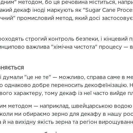
дним" методом, бо ця речовина міститься, напри
акий декаф іноді маркують як "Sugar Cane Process
ний" промисловий метод, який досі застосовує
роходять строгий контроль безпеки, і кінцевий 
инципово важлива "хімічна чистота" процесу — 
зняється
 думали "це не те" — можливо, справа саме в ме
но однаково добре переносить декофеїнізацію. 
ого характеру, тому декаф із неї часто вийде пл
яким методом — наприклад, швейцарською водою 
коли ми обираємо зерно для декафу в нашу рос
 а й на вихідну якість зерна та регіон вирощуванн