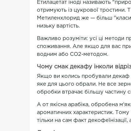
Етилацетат іноді називають "приро
отримують із цукрової тростини. Т
Метиленхлорид же — більш "класич
низьку вартість.
Важливо розуміти: усі ці методи п
споживання. Але якщо для вас пр
водним або CO2-методом.
Чому смак декафу інколи відрі
Якщо ви колись пробували декаф і
яке для цього обрали. Не все зер
обробки втрачає більшу частину св
А от якісна арабіка, обробена м'
ароматичних характеристик. Тому 
тільки на сам факт декофеїнізації,