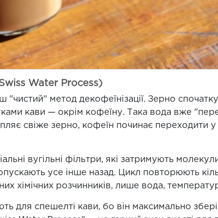
wiss Water Process)
ш "чистий" метод декофеїнізації. Зерно спочатку
ками кави — окрім кофеїну. Така вода вже "пе
апляє свіже зерно, кофеїн починає переходити у
альні вугільні фільтри, які затримують молекул
пускають усе інше назад. Цикл повторюють кільк
их хімічних розчинників, лише вода, температур
ть для спешелті кави, бо він максимально збер