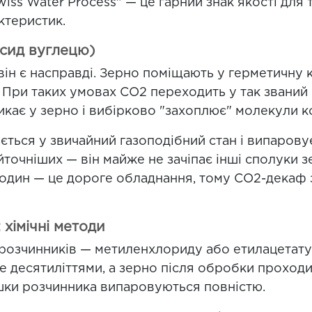
iss Water Process" — це гарний знак якості для 
ктеристик.
сид вуглецю)
він є насправді. Зерно поміщають у герметичну 
 При таких умовах CO2 переходить у так званий
икає у зерно і вибірково "захоплює" молекули к
ється у звичайний газоподібний стан і випаров
йточніших — він майже не зачіпає інші сполуки 
 один — це дороге обладнання, тому CO2-декаф 
 хімічні методи
 розчинників — метиленхлориду або етилацетату.
 десятиліттями, а зерно після обробки проход
шки розчинника випаровуються повністю.