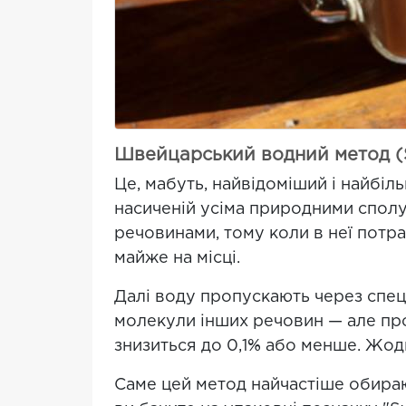
Швейцарський водний метод (S
Це, мабуть, найвідоміший і найбіль
насиченій усіма природними сполу
речовинами, тому коли в неї потр
майже на місці.
Далі воду пропускають через спеці
молекули інших речовин — але про
знизиться до 0,1% або менше. Жодн
Саме цей метод найчастіше обираю