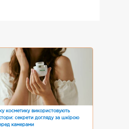
ку косметику використовують
ктори: секрети догляду за шкірою
еред камерами