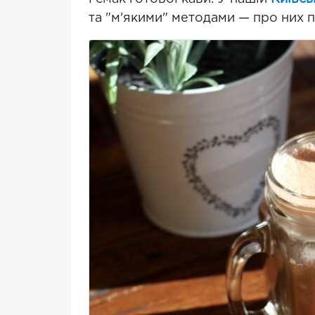
та "м'якими" методами — про них 