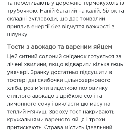
та переливають у дорожню термокухоль із
трубочкою. Напій багатий на калій, білок та
складні вуглеводи, що дає тривалий
приплив енергії без відчуття важкості в
шлунку.
Тости з авокадо та вареним яйцем
Цей ситний солоний сніданок готується за
лічені хвилини, якщо відварити кілька яєць
увечері. Зранку достатньо підсушити в
тостері дві скибочки цільнозернового
хліба, розім'яти виделкою половинку
стиглого авокадо з дрібкою солі та
лимонного соку і викласти цю масу на
теплий м'якуш. Зверху тост накривають
кружальцями вареного яйця і трохи
притискають. Страва містить ідеальний