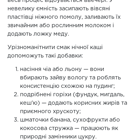
весь процес відбувається ввечері. У
невелику ємність засипають вівсяні
пластівці ніжного помолу, заливають їх
звичайним або рослинним молоком і
додають ложку меду.
Урізноманітнити смак нічної каші
допоможуть такі добавки:
насіння чіа або льону — вони
вбирають зайву вологу та роблять
консистенцію схожою на пудинг;
подрібнені горіхи (фундук, мигдаль,
кеш'ю) — додають корисних жирів та
приємного хрускоту;
шматочки банана, сухофрукти або
кокосова стружка — працюють як
природні замінники цукру.