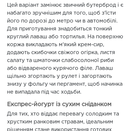
Цей варіант замінює звичний бутерброд і є
набагато зручнішим для того, щоб з'їсти
його по дорозі до метро чи в автомобілі.
Для приготування знадобиться тонкий
круглий лаваш або тортилья. На поверхню
коржа викладають м'який крем-сир,
додають скибочки свіжого огірка, листя
салату та шматочки слабосолоної риби
або відвареного курячого філе. Лаваш
щільно згортають у рулет і загортають
знизу у фольгу чи пергамент, щоб начинка
не випадала під час ходьби.
Експрес-йогурт із сухим сніданком
Для тих, хто віддає перевагу солодким та
хрустким ранковим стравам, ідеальним
рішенням стане використання готових