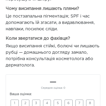
Чому висипання лишають плями?
Це постзапальна пігментація; SPF і час
допомагають їй згасати, а видавлювання,
навпаки, посилює сліди.
Коли звертатися до фахівця?
Якщо висипання стійкі, болючі чи лишають
рубці — домашнього догляду замало,
потрібна консультація косметолога або
дерматолога.
—
Середня оцінка:
0
Ваша оцінка:
1
2
3
4
5
6
7
8