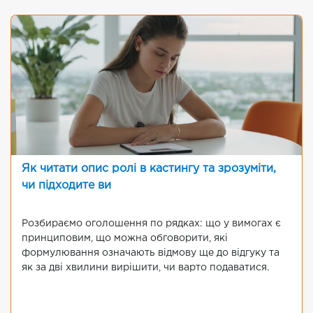
Як читати опис ролі в кастингу та зрозуміти,
чи підходите ви
Розбираємо оголошення по рядках: що у вимогах є
принциповим, що можна обговорити, які
формулювання означають відмову ще до відгуку та
як за дві хвилини вирішити, чи варто подаватися.