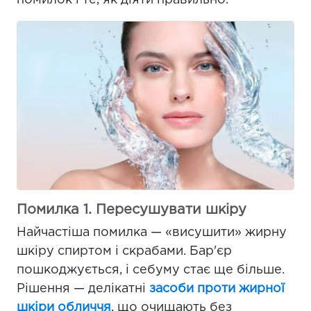
помилок і те, як діяти правильно.
Помилка 1. Пересушувати шкіру
Найчастіша помилка — «висушити» жирну
шкіру спиртом і скрабами. Бар'єр
пошкоджується, і себуму стає ще більше.
Рішення — делікатні
засоби проти жирної
шкіри обличчя
, що очищають без