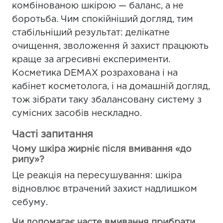
комбінованою шкірою — баланс, а не
боротьба. Чим спокійніший догляд, тим
стабільніший результат: делікатне
очищення, зволоження й захист працюють
краще за агресивні експерименти.
Косметика DEMAX розрахована і на
кабінет косметолога, і на домашній догляд,
тож зібрати таку збалансовану систему з
сумісних засобів нескладно.
Часті запитання
Чому шкіра жирніє після вмивання «до
рипу»?
Це реакція на пересушування: шкіра
відновлює втрачений захист надлишком
себуму.
Чи допомагає часте вмивання прибрати