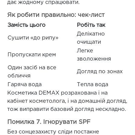
дає жодному спрацювати.
Як робити правильно: чек-лист
Замість цього
Робіть так
Делікатно
Сушити «до рипу»
очищати
Легке
Пропускати крем
зволоження
Один засіб на все
Догляд по зонах
обличчя
Гаряча вода
Тепла вода
Косметика DEMAX розрахована і на
кабінет косметолога, і на домашній догляд,
тож виправити базовий догляд нескладно.
Помилка 7. Ігнорувати SPF
Без сонцезахисту сліди постакне