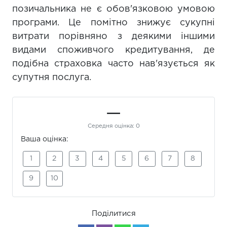
позичальника не є обов'язковою умовою
програми. Це помітно знижує сукупні
витрати порівняно з деякими іншими
видами споживчого кредитування, де
подібна страховка часто нав'язується як
супутня послуга.
—
Середня оцінка:
0
Ваша оцінка:
1
2
3
4
5
6
7
8
9
10
Поділитися