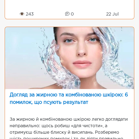
👁 243
0
22 Jul
Догляд за жирною та комбінованою шкірою: 6
помилок, що псують результат
За жирною й комбінованою шкірою легко доглядати
неправильно: щось робиш «для чистоти», а
отримуєш більше блиску й висипань. Розберемо
шість поширених помилок і те, як діяти правильно.