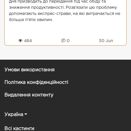
дня призводить до переїдання під час обіду та
зниження продуктивності. Розв’язати цю проблему
допомагають експрес-страви, на які витрачається не
більше п'яти хвилин.
👁 484
0
30 Jun
Умови використання
Політика конфіденційності
Видалення контенту
Україна
Всі кастинги