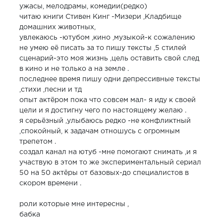
ужасы, мелодрамы, комедии(редко)
читаю книги Стивен Кинг -Мизери ,Кладбище
домашних животных,
увлекаюсь -ютубом ,кино ,музыкой-к сожалению
не умею её писать за то пишу тексты ,5 стилей
сценарий-это моя жизнь ,цель оставить свой след
в кино и не только а на земле .
последнее время пишу одни депрессивные тексты
,стихи ,песни и тд
опыт актёром пока что совсем мал- я иду к своей
цели и я достигну чего по настоящему желаю .
я серьёзный ,улыбаюсь редко -не конфликтный
,спокойный, к задачам отношусь с огромным
трепетом .
создал канал на ютуб -мне помогают снимать ,и я
участвую в этом то же экспериментальный сериал
50 на 50 актёры от базовых-до специалистов в
скором времени .
роли которые мне интересны ,
бабка