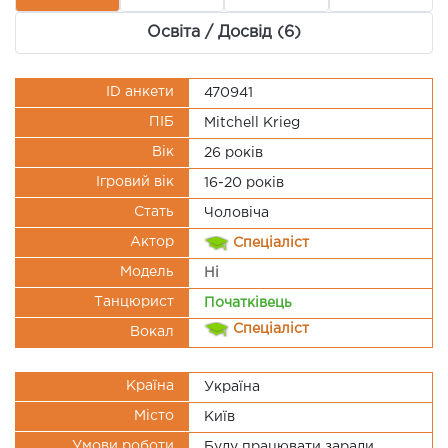
Освіта / Досвід (6)
ID анкети
470941
ПІБ
Mitchell Krieg
Вік
26 рокiв
Ігровий вік
16-20 років
Стать
Чоловіча
Актор
Спеціаліст
Модель
Ні
Танцюрист
Початківець
Спеціаліст
Вокал
Країна
Україна
Місто
Київ
Умови роботи
Буду працювати заради