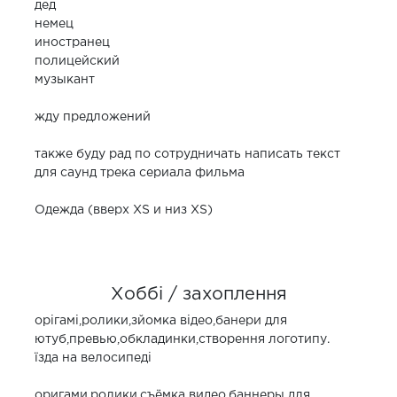
дед
немец
иностранец
полицейский
музыкант
жду предложений
также буду рад по сотрудничать написать текст
для саунд трека сериала фильма
Одежда (вверх XS и низ XS)
Хоббі / захоплення
орігамі,ролики,зйомка відео,банери для
ютуб,превью,обкладинки,створення логотипу.
їзда на велосипеді
оригами,ролики,съёмка видео,баннеры для