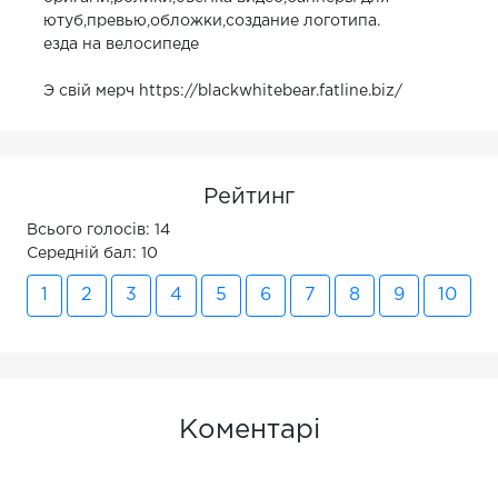
ютуб,превью,обложки,создание логотипа.
езда на велосипеде
Э свій мерч https://blackwhitebear.fatline.biz/
Рейтинг
Всього голосів: 14
Середній бал: 10
1
2
3
4
5
6
7
8
9
10
Коментарі