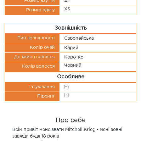
Розмір взуття
42
XS
Розмір одягу
Зовнішність
Тип зовнішності
Європейська
Колір очей
Карий
Довжина волосся
Коротко
Чорний
Колір волосся
Особливе
Татуювання
Ні
Ні
Пірсинг
Про себе
Всім привіт мене звати Mitchell Krieg - мені зовні
завжди буде 18 років