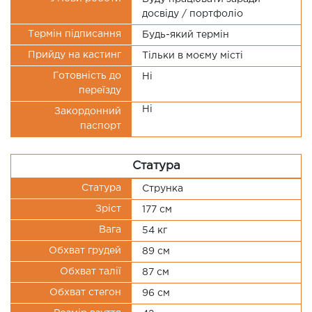
досвіду / портфоліо
Термін підписання
Будь-який термін
Прийду на кастинг
Тільки в моєму місті
Готовність до
Ні
переїзду
Ні
Закордонний
паспорт
Статура
Статура
Струнка
Зріст
177 см
Вага
54 кг
Обхват грудей
89 см
Обхват талії
87 см
Обхват стегон
96 см