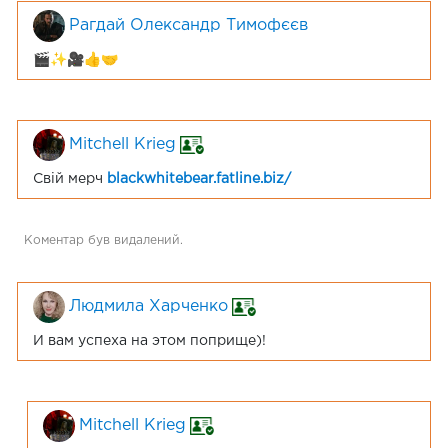
Рагдай Олександр Тимофєєв
🎬✨🎥👍🤝
Mitchell Krieg
Свій мерч
blackwhitebear.fatline.biz/
Коментар був видалений.
Людмила Харченко
И вам успеха на этом поприще)!
Mitchell Krieg