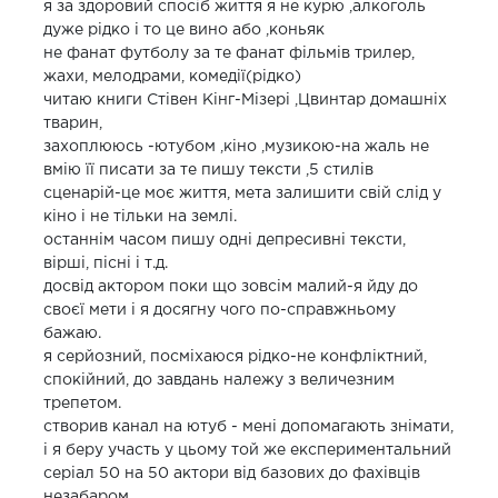
я за здоровий спосіб життя я не курю ,алкоголь
дуже рідко і то це вино або ,коньяк
не фанат футболу за те фанат фільмів трилер,
жахи, мелодрами, комедії(рідко)
читаю книги Стівен Кінг-Мізері ,Цвинтар домашніх
тварин,
захоплююсь -ютубом ,кіно ,музикою-на жаль не
вмію її писати за те пишу тексти ,5 стилів
сценарій-це моє життя, мета залишити свій слід у
кіно і не тільки на землі.
останнім часом пишу одні депресивні тексти,
вірші, пісні і т.д.
досвід актором поки що зовсім малий-я йду до
своєї мети і я досягну чого по-справжньому
бажаю.
я серйозний, посміхаюся рідко-не конфліктний,
спокійний, до завдань належу з величезним
трепетом.
створив канал на ютуб - мені допомагають знімати,
і я беру участь у цьому той же експериментальний
серіал 50 на 50 актори від базових до фахівців
незабаром.