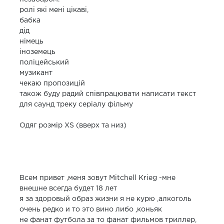
ролі які мені цікаві,
бабка
дід
німець
іноземець
поліцейський
музикант
чекаю пропозицій
також буду радий співпрацювати написати текст
для саунд треку серіалу фільму
Одяг розмір XS (вверх та низ)
Всем привет ,меня зовут Mitchell Krieg -мне
внешне всегда будет 18 лет
я за здоровый образ жизни я не курю ,алкоголь
очень редко и то это вино либо ,коньяк
не фанат футбола за то фанат фильмов триллер,