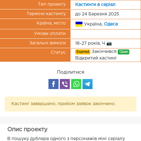
Тип проекту
Кастинги в серіал
Терміни кастингу
до 24 Березня 2025
Країна, місто
Україна,
Одеса
Умови оплати
Загальні вимоги
18-27 років, Ч 📷
Закінчився
Expired
Open
Статус
Відкритий кастинг
Поділитися
Кастинг завершено, прийом заявок закінчено.
Опис проекту
В пошуку дублера одного з персонажів міні серіалу