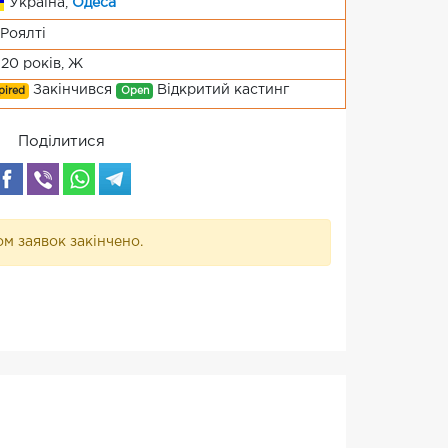
Україна,
Одеса
Роялті
-20 років, Ж
Закінчився
Відкритий кастинг
pired
Open
Поділитися
м заявок закінчено.