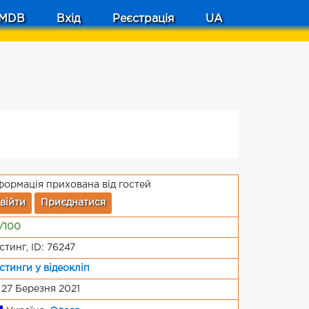
MDB
Вхід
Реєстрація
UA
формація прихована від гостей
війти
Приєднатися
/100
стинг, ID: 76247
стинги у відеокліп
 27 Березня 2021