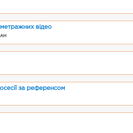
метражних відео
UAH
осесії за референсом