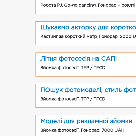
Робота PJ, Go-go dancing
,
Гонорар + роялті
Шукаємо акторку для коротко
Кастинг за короткий метр
,
Гонорар: 2000 
Літня фотосесія на САПі
Зйомка фотосесії
,
TFP / TFCD
ПОшук фотомоделі, стиль фот
Зйомка фотосесії
,
TFP / TFCD
Моделі для рекламної зйомки
Зйомка фотосесії
,
Гонорар: 7000 UAH