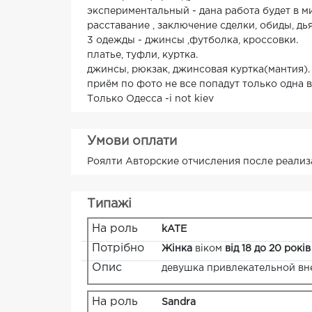
экспериментальный - дана работа будет в м
расставание , заключение сделки, обиды, дья
3 одежды - джинсы ,футболка, кроссовки.
платье, туфли, куртка.
джинсы, рюкзак, джинсовая куртка(мантия).
приём по фото не все попадут только одна 
Только Одесса -i not kiev
Умови оплати
Роялти Авторские отчисления после реализ
Типажі
На роль
kATE
Потрібно
Жінка
віком
від 18 до 20 років
Опис
девушка привлекательной в
На роль
Sandra