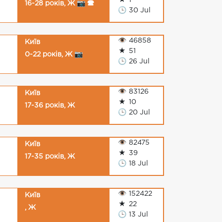
★
1
16-28 років, Ж 📷 🕿
🕒
30 Jul
👁
46858
Київ
★
51
0-22 років, Ж 📷
🕒
26 Jul
👁
83126
Київ
★
10
17-36 років, Ж
🕒
20 Jul
👁
82475
Київ
★
39
17-35 років, Ж
🕒
18 Jul
👁
152422
Київ
★
22
, Ж
🕒
13 Jul