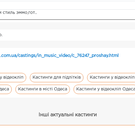
стиль эммо,гот..
о.
.com.ua/castings/in_music_video/c_76247_proshay.html
у відеокліп
Кастинги для підлітків
Кастинги у відеокліп
Одеса
Кастинги в місті Одеса
Кастинги у відеокліп Одес
Інші актуальні кастинги