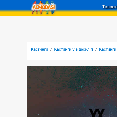
Талант
Кастинги
Кастинги у відеокліп
Кастинги 