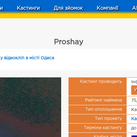
и
Кастинги
Для зйомок
Компанії
A
Proshay
у відеокліп в місті Одеса
Кастинг проводить
Ін
У
Рейтинг наймача
75
Тип оголошення
Ка
Тип проекту
Ка
Терміни кастингу
до