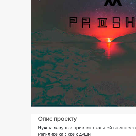
Опис проекту
Нужна девушка привлекательной внешности 
Реп-лирика ( крик души