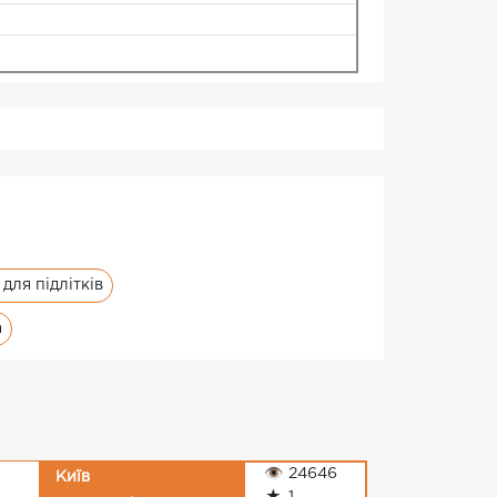
 для підлітків
а
👁
24646
Київ