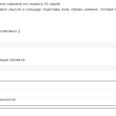
ини сериале по сюжету 10 серий
вол ,мысли о суициде ,подстава, лож, обман, измена , потеря 
возможно 2
ации проекта
нешности