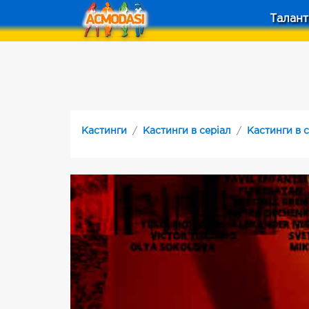
Талант
Кастинги
Кастинги в серіал
Кастинги в с