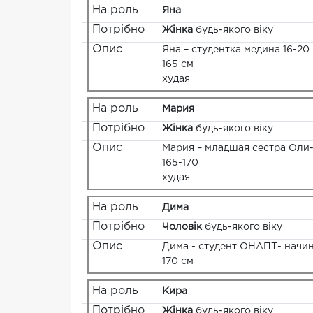
На роль
Яна
Потрібно
Жінка
будь-якого віку
Опис
Яна – студентка медина 16-20
165 см
худая
На роль
Мария
Потрібно
Жінка
будь-якого віку
Опис
Мария – младшая сестра Оли-
165-170
худая
На роль
Дима
Потрібно
Чоловік
будь-якого віку
Опис
Дима - студент ОНАПТ- начи
170 см
На роль
Кира
Потрібно
Жінка
будь-якого віку