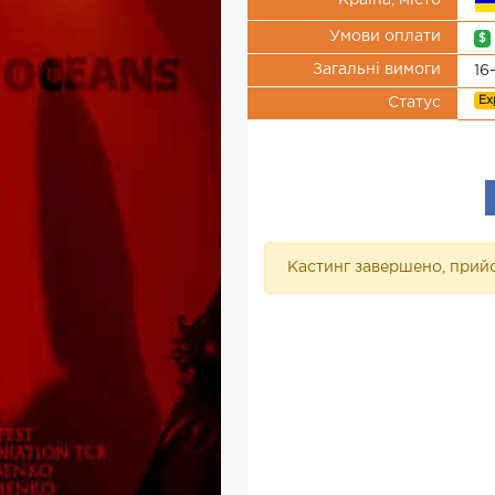
Країна, місто
Умови оплати
$
Загальні вимоги
16
Ex
Статус
Кастинг завершено, прийо