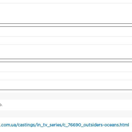
о.
.com.ua/castings/in_tv_series/c_76690_outsiders-oceans.html