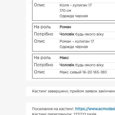
Опис
Коля – хулиган 17
170 см
Одежда черная
На роль
Роман
Потрібно
Чоловік
будь-якого віку
Опис
Роман – хулиган 17
Одежда чёрная
На роль
Макс
Потрібно
Чоловік
будь-якого віку
Опис
Макс сивый 16-20 165-180
Кастинг завершено, прийом заявок закінчен
Посилання на кастинг:
https://www.acmodasi
Кастинг переглянули: 273722 разів.