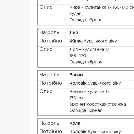
Опис
Кира – хулиганка 17 165-170 с
худая
Одежда чёрная
На роль
Лия
Потрібно
Жінка
будь-якого віку
Опис
Лия – хулиганка 17
165 -170
Одежда чёрная
На роль
Вадим
Потрібно
Чоловік
будь-якого віку
Опис
Вадим – хулиган 17
170 см
брюнет короткая стрижка
Одежда чёрная
На роль
Коля
Потрібно
Чоловік
будь-якого віку