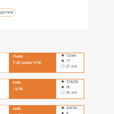
ідлітків
👁
72144
Львів
★
77
7-25 років, Ч/Ж
🕒
21 Jun
👁
374216
Київ
★
18
, Ч/Ж
🕒
16 Jun
👁
419761
Київ
★
8