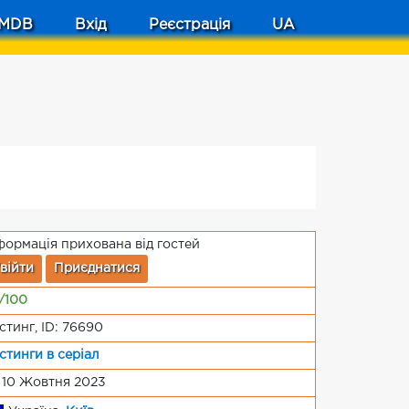
MDB
Вхід
Реєстрація
UA
формація прихована від гостей
війти
Приєднатися
/100
стинг, ID: 76690
стинги в серіал
 10 Жовтня 2023