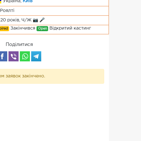
Україна,
Київ
Роялті
-20 років, Ч/Ж 📷 🎤
Закінчився
Відкритий кастинг
pired
Open
Поділитися
м заявок закінчено.