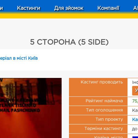
и
Кастинги
Для зйомок
Компанії
A
5 СТОРОНА (5 SIDE)
еріал в місті Київ
Кастинг проводить
Ін
У
Рейтинг наймача
75
Тип оголошення
Ка
Тип проекту
Ка
Терміни кастингу
до