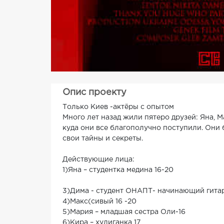
Опис проекту
Только Киев -актёры с опытом
Много лет назад жили пятеро друзей: Яна, 
куда они все благополучно поступили. Они 
свои тайны и секреты.
Действующие лица:
1)Яна – студентка медина 16-20
3)Дима - студент ОНАПТ- начинающий гитар
4)Макс(сивый 16 -20
5)Мария – младшая сестра Оли-16
6)Кира – хулиганка 17