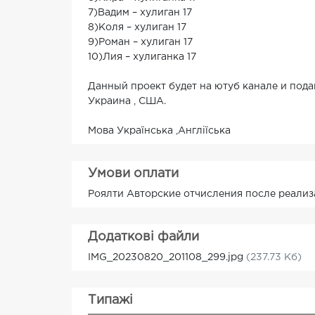
7)Вадим – хулиган 17
8)Коля – хулиган 17
9)Роман – хулиган 17
10)Лия – хулиганка 17
Данный проект будет на ютуб канале и пода
Украина , США.
Мова Українська ,Англіїська
Умови оплати
Роялти Авторские отчисления после реализ
Додаткові файли
IMG_20230820_201108_299.jpg
(237.73 Кб)
Типажі