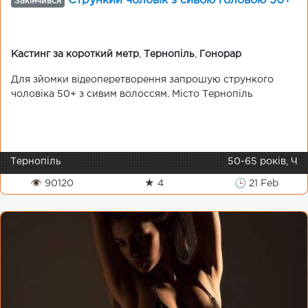
Стрункий чоловік з сивою головою 50+
Закінчився
Кастинг за короткий метр
,
Тернопіль
,
Гонорар
Для зйомки відеоперетворення запрошую стрункого
чоловіка 50+ з сивим волоссям. Місто Тернопіль
Тернопіль
50-65 років, Ч
👁 90120
★ 4
🕒 21 Feb