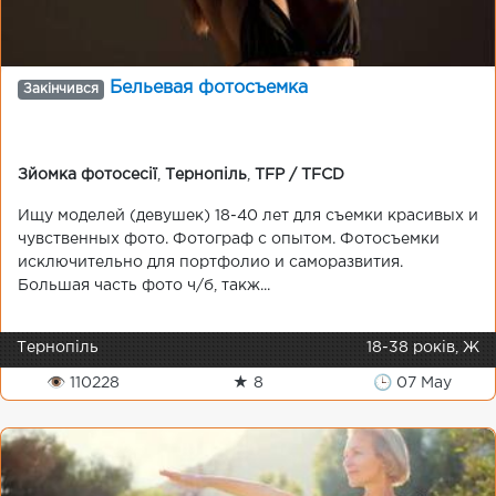
Бельевая фотосъемка
Закінчився
Зйомка фотосесії
,
Тернопіль
,
TFP / TFCD
Ищу моделей (девушек) 18-40 лет для съемки красивых и
чувственных фото. Фотограф с опытом. Фотосъемки
исключительно для портфолио и саморазвития.
Большая часть фото ч/б, такж...
Тернопіль
18-38 років, Ж
👁 110228
★ 8
🕒 07 May