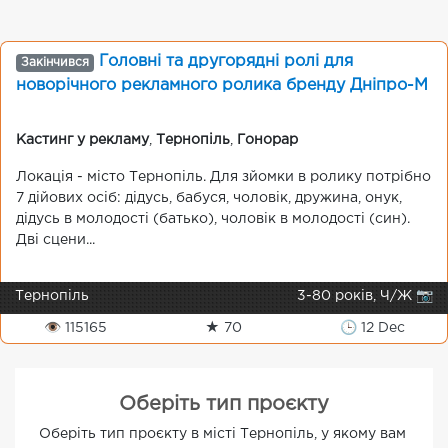
Головні та другорядні ролі для
Закінчився
новорічного рекламного ролика бренду Дніпро-М
Кастинг у рекламу
,
Тернопіль
,
Гонорар
Локація - місто Тернопіль. Для зйомки в ролику потрібно
7 дійових осіб: дідусь, бабуся, чоловік, дружина, онук,
дідусь в молодості (батько), чоловік в молодості (син).
Дві сцени...
Тернопіль
3-80 років, Ч/Ж 📷
👁 115165
★ 70
🕒 12 Dec
Оберіть тип проєкту
Оберіть тип проєкту в місті Тернопіль, у якому вам