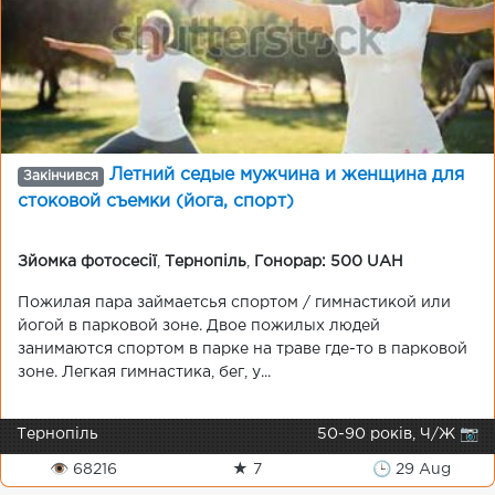
Летний седые мужчина и женщина для
Закінчився
стоковой съемки (йога, спорт)
Зйомка фотосесії
,
Тернопіль
,
Гонорар: 500 UAH
Пожилая пара займаетсья спортом / гимнастикой или
йогой в парковой зоне. Двое пожилых людей
занимаются спортом в парке на траве где-то в парковой
зоне. Легкая гимнастика, бег, у...
Тернопіль
50-90 років, Ч/Ж 📷
👁 68216
★ 7
🕒 29 Aug