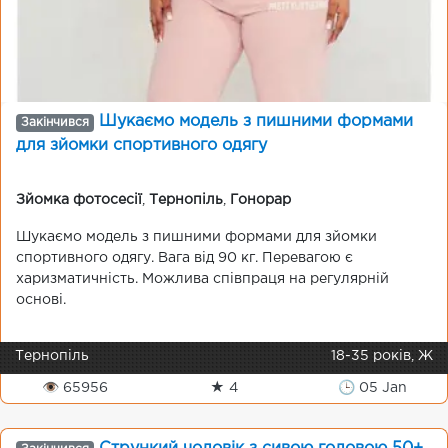
Шукаємо модель з пишними формами
Закінчився
для зйомки спортивного одягу
Зйомка фотосесії
,
Тернопіль
,
Гонорар
Шукаємо модель з пишними формами для зйомки
спортивного одягу. Вага від 90 кг. Перевагою є
харизматичність. Можлива співпраця на регулярній
основі.
Тернопіль
18-35 років, Ж
👁 65956
★ 4
🕒 05 Jan