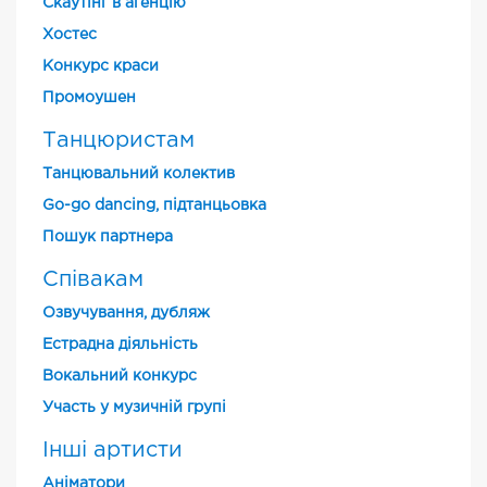
Скаутінг в агенцію
Хостес
Конкурс краси
Промоушен
Танцюристам
Танцювальний колектив
Go-go dancing, підтанцьовка
Пошук партнера
Співакам
Озвучування, дубляж
Естрадна діяльність
Вокальний конкурс
Участь у музичній групі
Інші артисти
Аніматори