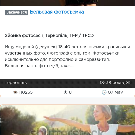
Бельевая фотосъемка
Закінчився
Зйомка фотосесії
,
Тернопіль
,
TFP / TFCD
Ищу моделей (девушек) 18-40 лет для съемки красивых и
чувственных фото. Фотограф с опытом. Фотосъемки
исключительно для портфолио и саморазвития.
Большая часть фото ч/б, такж...
Тернопіль
18-38 років, Ж
👁 110255
★ 8
🕒 07 May