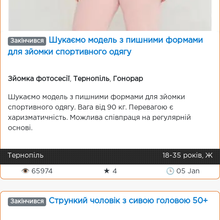
Шукаємо модель з пишними формами
Закінчився
для зйомки спортивного одягу
Зйомка фотосесії
,
Тернопіль
,
Гонорар
Шукаємо модель з пишними формами для зйомки
спортивного одягу. Вага від 90 кг. Перевагою є
харизматичність. Можлива співпраця на регулярній
основі.
Тернопіль
18-35 років, Ж
👁 65974
★ 4
🕒 05 Jan
Стрункий чоловік з сивою головою 50+
Закінчився