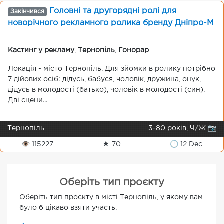
Головні та другорядні ролі для
Закінчився
новорічного рекламного ролика бренду Дніпро-М
Кастинг у рекламу
,
Тернопіль
,
Гонорар
Локація - місто Тернопіль. Для зйомки в ролику потрібно
7 дійових осіб: дідусь, бабуся, чоловік, дружина, онук,
дідусь в молодості (батько), чоловік в молодості (син).
Дві сцени...
Тернопіль
3-80 років, Ч/Ж 📷
👁 115227
★ 70
🕒 12 Dec
Оберіть тип проєкту
Оберіть тип проєкту в місті Тернопіль, у якому вам
було б цікаво взяти участь.