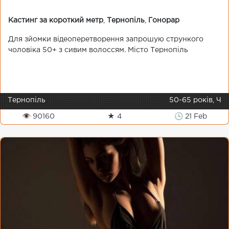
Кастинг за короткий метр
,
Тернопіль
,
Гонорар
Для зйомки відеоперетворення запрошую стрункого
чоловіка 50+ з сивим волоссям. Місто Тернопіль
Тернопіль
50-65 років, Ч
👁 90160
★ 4
🕒 21 Feb