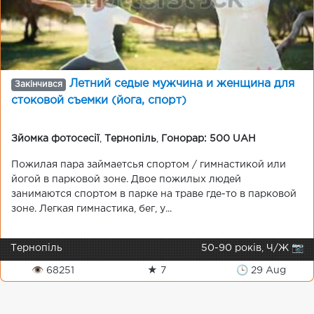
Летний седые мужчина и женщина для
Закінчився
стоковой съемки (йога, спорт)
Зйомка фотосесії
,
Тернопіль
,
Гонорар: 500 UAH
Пожилая пара займаетсья спортом / гимнастикой или
йогой в парковой зоне. Двое пожилых людей
занимаются спортом в парке на траве где-то в парковой
зоне. Легкая гимнастика, бег, у...
Тернопіль
50-90 років, Ч/Ж 📷
👁 68251
★ 7
🕒 29 Aug