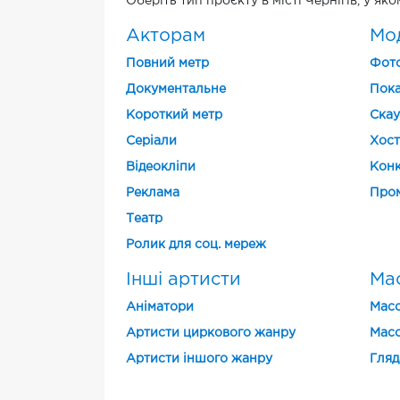
Оберіть тип проєкту в місті Чернігів, у як
Акторам
Мо
Повний метр
Фото
Документальне
Пока
Короткий метр
Скау
Cеріали
Хост
Відеокліпи
Конк
Реклама
Про
Театр
Ролик для соц. мереж
Інші артисти
Мас
Аніматори
Масо
Артисти циркового жанру
Масо
Артисти іншого жанру
Гляд