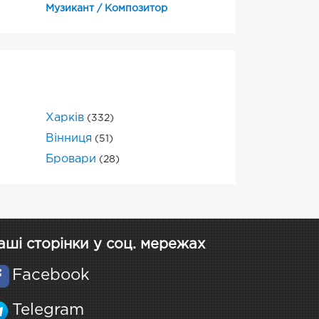
Музикант / Композитор
Харків
(332)
Вінниця
(51)
Бровари
(28)
аші сторінки у соц. мережах
Facebook
Telegram