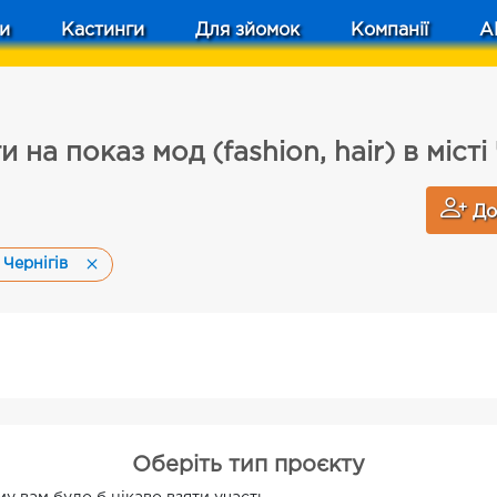
и
Кастинги
Для зйомок
Компанії
A
 на показ мод (fashion, hair) в місті
До
і Чернігів
Оберіть тип проєкту