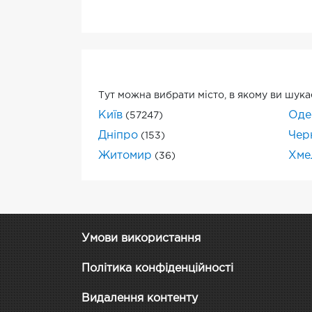
Тут можна вибрати місто, в якому ви шука
Київ
Оде
(57247)
Дніпро
Черн
(153)
Житомир
Хме
(36)
Умови використання
Політика конфіденційності
Видалення контенту