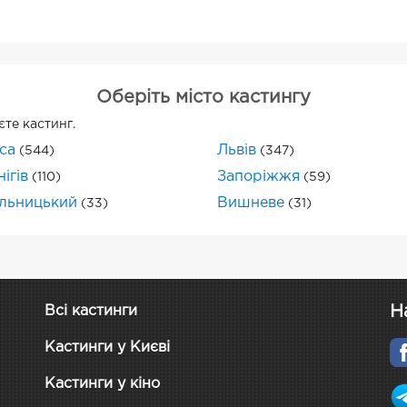
Оберіть місто кастингу
єте кастинг.
са
Львів
(544)
(347)
ігів
Запоріжжя
(110)
(59)
льницький
Вишневе
(33)
(31)
Н
Всі кастинги
Кастинги у Києві
Кастинги у кіно