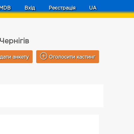
MDB
Вхід
Реєстрація
UA
 Чернігів
дати анкету
Оголосити кастинг