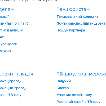
ому вам було б цікаво взяти участь.
делям
Танцюристам
сесії
Танцювальний колектив
зи (fashion, hair)
Go-go dancing, підтанцьовка
тінг в агенцію
Пошук партнера
ес
урс краси
моушен
овки і глядачі
ТВ-шоу, соц. мереж
вка (ігрова)
Ведучий
вка (не ігрова)
Блогер
ачі в ТВ-шоу
Учасник реаліті-шоу
Реальний герой в ТВ-шоу