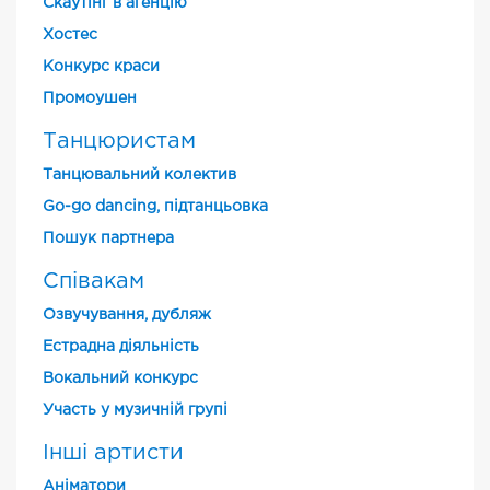
Скаутінг в агенцію
Хостес
Конкурс краси
Промоушен
Танцюристам
Танцювальний колектив
Go-go dancing, підтанцьовка
Пошук партнера
Співакам
Озвучування, дубляж
Естрадна діяльність
Вокальний конкурс
Участь у музичній групі
Інші артисти
Аніматори