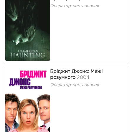
Оператор-постановник
Бріджит Джонс: Межі
розумного
2004
Оператор-постановник