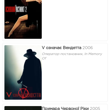
V означає Вендетта
2006
Оператор-постановник, In Memory
Of
Примара Червоної Ріки
2005