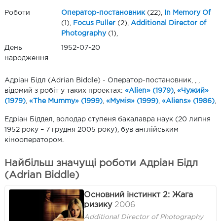
Роботи
Оператор-постановник
(22),
In Memory Of
(1),
Focus Puller
(2),
Additional Director of
Photography
(1),
День
1952-07-20
народження
Адріан Бідл (Adrian Biddle) - Оператор-постановник, , ,
відомий з робіт у таких проектах:
«Alien» (1979)
,
«Чужий»
(1979)
,
«The Mummy» (1999)
,
«Мумія» (1999)
,
«Aliens» (1986)
,
Едріан Біддел, володар ступеня бакалавра наук (20 липня
1952 року – 7 грудня 2005 року), був англійським
кінооператором.
Найбільш значущі роботи Адріан Бідл
(Adrian Biddle)
Основний інстинкт 2: Жага
ризику
2006
Additional Director of Photography