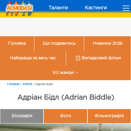
Таланти
Кастинги
Головна
Що подивитись
Новинки 2026
Найкраще за весь час
Випадковий фільм
Усі жанри
Головна
/
AMDB
/
Адріан Бідл
Адріан Бідл (Adrian Biddle)
Біографія
Фото
Фільмографія