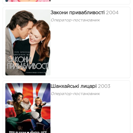
Закони привабливості
2004
Оператор-постановник
Шанхайськi лицарi
2003
Оператор-постановник