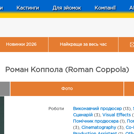
и
Кастинги
Для зйомок
Компанії
A
Новинки 2026
Найкраще за весь час
Роман Коппола (Roman Coppola)
Фото
Роботи
Виконавчий продюсер
(13),
Сценарій
(3),
Visual Effects
(
Помічник продюсера
(1),
По
(3),
Cinematography
(3),
Co-