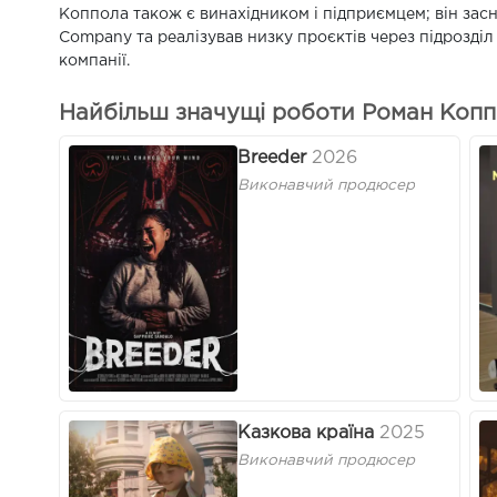
Коппола також є винахідником і підприємцем; він засн
Company та реалізував низку проєктів через підрозді
компанії.
Найбільш значущі роботи Роман Копп
Breeder
2026
Виконавчий продюсер
Казкова країна
2025
Виконавчий продюсер