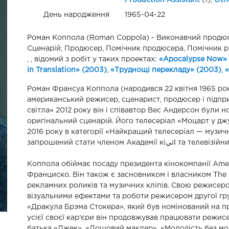
Production Assistant
(1),
Oth
День народження
1965-04-22
Роман Коппола (Roman Coppola) - Виконавчий продюсер
Сценарій, Продюсер, Помічник продюсера, Помічник ре
, , відомий з робіт у таких проектах:
«Apocalypse Now» 
in Translation» (2003)
,
«Труднощі перекладу» (2003)
,
«
Роман Франсуа Коппола (народився 22 квітня 1965 ро
американський режисер, сценарист, продюсер і підпр
світла» 2012 року він і співавтор Вес Андерсон були 
оригінальний сценарій. Його телесеріал «Моцарт у д
2016 року в категорії «Найкращий телесеріал — музич
запрошений стати членом Академ
Коппола обіймає посаду президента кінокомпанії Amer
Франциско. Він також є засновником і власником The D
рекламних роликів та музичних кліпів. Свою режисерс
візуальними ефектами та роботи режисером другої гр
«Дракула Брэма Стокера», який був номінований на п
усієї своєї кар'єри він продовжував працювати режисе
батька «Джек», «Дощовий маклер», «Молодість без моло