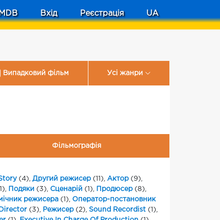
MDB
Вхід
Реєстрація
UA
Випадковий фільм
Усі жанри
Фільмографія
Story
(4),
Другий режисер
(11),
Актор
(9),
1),
Подяки
(3),
Сценарій
(1),
Продюсер
(8),
мічник режисера
(1),
Оператор-постановник
Director
(3),
Режисер
(2),
Sound Recordist
(1),