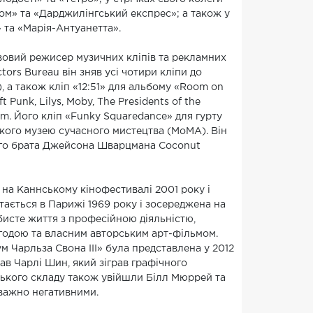
сом» та «Дарджилінгський експрес»; а також у
 та «Марія-Антуанетта».
вовий режисер музичних кліпів та рекламних
ors Bureau він зняв усі чотири кліпи до
), а також кліп «12:51» для альбому «Room on
 Punk, Lilys, Moby, The Presidents of the
lim. Його кліп «Funky Squaredance» для гурту
кого музею сучасного мистецтва (MoMA). Він
ого брата Джейсона Шварцмана Coconut
а Каннському кінофестивалі 2001 року і
ртається в Парижі 1969 року і зосереджена на
исте життя з професійною діяльністю,
одою та власним авторським арт-фільмом.
 Чарльза Свона III» була представлена у 2012
ав Чарлі Шин, який зіграв графічного
ського складу також увійшли Білл Мюррей та
важно негативними.