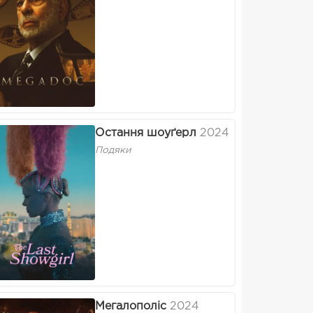
Остання шоуґерл
2024
Подяки
Мегалополіс
2024