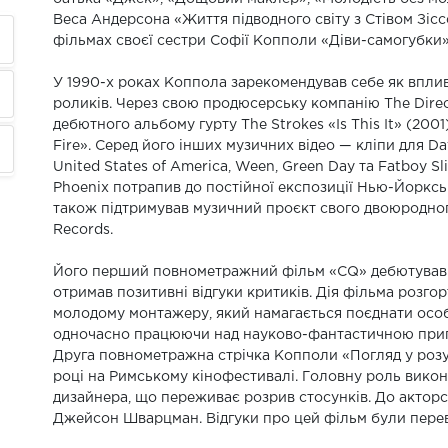
Веса Андерсона «Життя підводного світу з Стівом Зіс
фільмах своєї сестри Софії Копполи «Діви-самогубки»
У 1990-х роках Коппола зарекомендував себе як впли
роликів. Через свою продюсерську компанію The Direct
дебютного альбому гурту The Strokes «Is This It» (2001
Fire». Серед його інших музичних відео — кліпи для Daft
United States of America, Ween, Green Day та Fatboy S
Phoenix потрапив до постійної експозиції Нью-Йорксь
також підтримував музичний проєкт свого двоюродн
Records.
Його перший повнометражний фільм «CQ» дебютував н
отримав позитивні відгуки критиків. Дія фільма розго
молодому монтажеру, який намагається поєднати особ
одночасно працюючи над науково-фантастичною приг
Друга повнометражна стрічка Копполи «Погляд у розум
році на Римському кінофестивалі. Головну роль викон
дизайнера, що переживає розрив стосунків. До актор
Джейсон Шварцман. Відгуки про цей фільм були пере