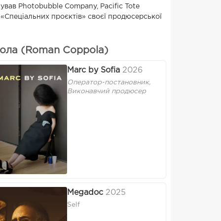
ував Photobubble Company, Pacific Tote
л «Спеціальних проєктів» своєї продюсерської
ола (Roman Coppola)
Marc by Sofia
2026
Оператор-постановник,
Виконавчий продюсер
Megadoc
2025
Self