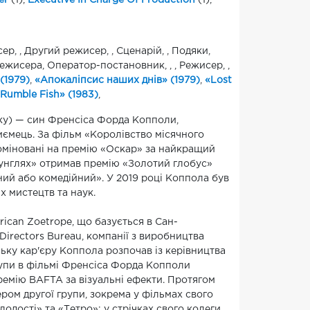
er
(1),
Executive In Charge Of Production
(1),
, , Другий режисер, , Сценарій, , Подяки,
жисера, Оператор-постановник, , , Режисер, ,
(1979)
,
«Апокаліпсис наших днів» (1979)
,
«Lost
Rumble Fish» (1983)
,
ку) — син Френсіса Форда Копполи,
иємець. За фільм «Королівство місячного
номіновані на премію «Оскар» за найкращий
жунглях» отримав премію «Золотий глобус»
ний або комедійний». У 2019 році Коппола був
ії кіائي та телевізійних мистецтв та наук.
ican Zoetrope, що базується в Сан-
irectors Bureau, компанії з виробництва
ьку кар'єру Коппола розпочав із керівництва
упи в фільмі Френсіса Форда Копполи
ремію BAFTA за візуальні ефекти. Протягом
ром другої групи, зокрема у фільмах свого
дості» та «Тетро»; у стрічках свого колеги