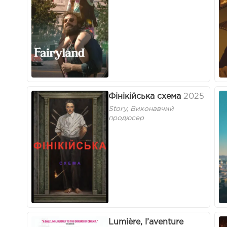
Фінікійська схема
2025
Story, Виконавчий
продюсер
Lumière, l’aventure