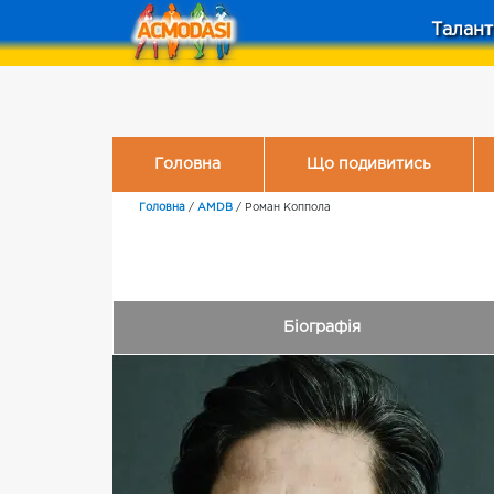
Талант
Головна
Що подивитись
Головна
/
AMDB
/
Роман Коппола
Біографія