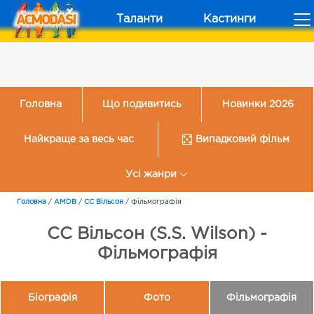
Таланти
Кастинги
Головна
Що подивитись
Новинки 2026
Найкраще за весь час
Випадковий фільм
Усі жанри
Головна
/
AMDB
/
СС Вільсон
/
Фільмографія
СС Вільсон (S.S. Wilson) -
Фільмографія
Біографія
Фото
Фільмографія