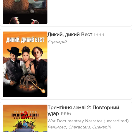
Дикий, дикий Вест
1999
Сценарій
Тремтіння землі 2: Повторний
удар
1996
War Documentary Narrator (uncredited)
Режисер, Characters, Сценарій