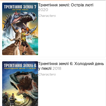
Тремтіння землі: Острів люті
2020
Characters
Тремтіння землі 6: Холодний день
у пеклі
2018
Characters