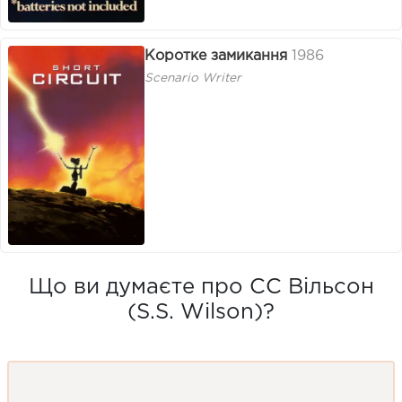
Коротке замикання
1986
Scenario Writer
Що ви думаєте про СС Вільсон
(S.S. Wilson)?