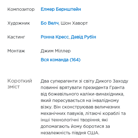
Композитор
Елмер Бернштейн
Художник
Бо Велч
, Шон Хаворт
Кастинг
Ронна Кресс
,
Девід Рубін
Монтаж
Джим Міллер
Вся команда (164)
Короткий
Два суперагенти зі світу Дикого Заходу
зміст
повинні врятувати президента Гранта
від божевільного каліки-винахідника,
який пересувається на інвалідному
візку. Він сконструював величезних
механічних павуків, літаючі кораблі та
інші технологічні творіння, які
допомагають йому боротися за
незалежність півдня США.