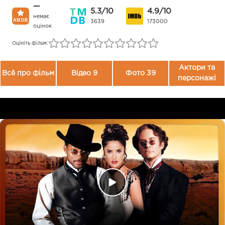
—
5.3/10
4.9/10
немає
3639
173000
оцінок
Оцініть фільм:
Актори та
Всё про фільм
Відео 9
Фото 39
персонажі