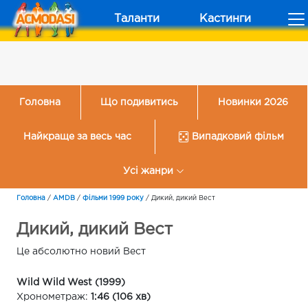
Таланти
Кастинги
Головна
Що подивитись
Новинки 2026
Найкраще за весь час
Випадковий фільм
Усі жанри
Головна
/
AMDB
/
Фільми 1999 року
/
Дикий, дикий Вест
Дикий, дикий Вест
Це абсолютно новий Вест
Wild Wild West (1999)
Хронометраж:
1:46 (106 хв)