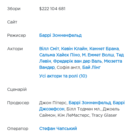
Збори
$222 104 681
Сайт
Режисер
Баррі Зонненфельд
Актори
Вілл Сміт
,
Кевін Клайн
,
Кеннет Брана
,
Сальма Хайєк Піно
,
М. Еммет Волш
,
Тед
Левін
,
Фредерік ван дер Валь
,
Мюзетта
Вандер
, Софія англ,
Бай Лінг
Усі актори та ролі (10)
Сценарій
Продюсер
Джон Пітерс,
Баррі Зонненфельд
,
Баррі
Джозефсон
, Білл Тодмен мл., Джоель
Саймон, Кім ЛеМастерс, Tracy Glaser
Оператор
Стефан Чапський