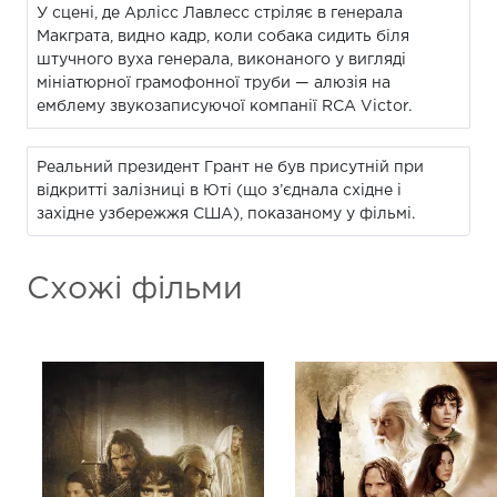
У сцені, де Арлісс Лавлесс стріляє в генерала
Макграта, видно кадр, коли собака сидить біля
штучного вуха генерала, виконаного у вигляді
мініатюрної грамофонної труби — алюзія на
емблему звукозаписуючої компанії RCA Victor.
Реальний президент Грант не був присутній при
відкритті залізниці в Юті (що з’єднала східне і
західне узбережжя США), показаному у фільмі.
Схожі фільми