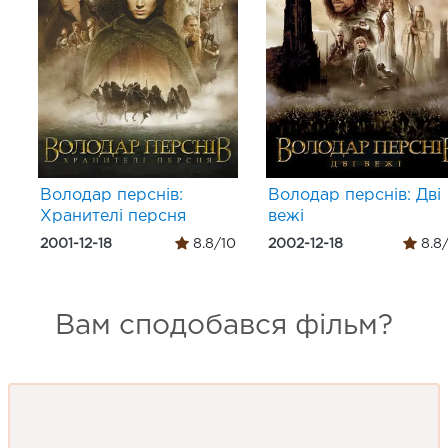
Володар перснів:
Володар перснів: Дві
Хранителі персня
вежі
2001-12-18
8.8/10
2002-12-18
8.8
Вам сподобався фільм?