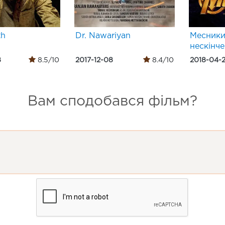
th
Dr. Nawariyan
Месники
нескінче
8
8.5/10
2017-12-08
8.4/10
2018-04-
Вам сподобався фільм?