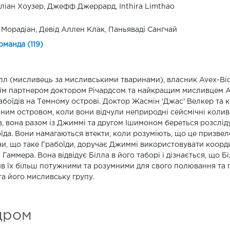
іан Хоузер, Джефф Джеррард, Inthira Limthao
 Морадіан, Девід Аллен Клак, Паньяваді Сангчай
оманда (119)
ілл (мисливець за мисливськими тваринами), власник Avex-Bi
оїм партнером доктором Річардсом та найкращим мисливцем Ан
абоїдів на Темному острові. Доктор Жасмін 'Джас' Велкер та
мним островом, коли вони відчули неприродні сейсмічні коли
в, вона разом із Джиммі та другом Ішимоном береться розсліду
їда. Вони намагаються втекти, коли розуміють, що це призвел
и, що таке Грабоїди, доручає Джиммі використовувати координ
 Гаммера. Вона відвідує Білла в його таборі і дізнається, що Бі
в їх більш потужними та розумними для свого полювання та п
та його мисливську групу.
дром