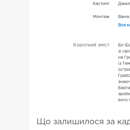
Кастинг
Джилл
Монтаж
Ванік
Вся к
Короткий зміст
Біг Б
зі св
на Гр
із Те
острі
Грабо
знаюч
Берта
зроби
його 
Що залишилося за ка