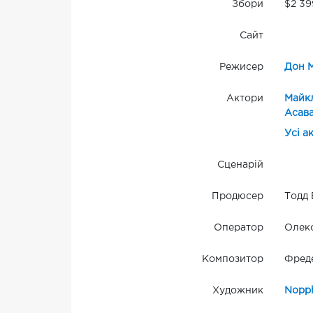
Збори
$2 39
Сайт
Режисер
Дон 
Актори
Майк
Асав
Усі а
Сценарій
Продюсер
Тодд 
Оператор
Олек
Композитор
Фреде
Художник
Nopph