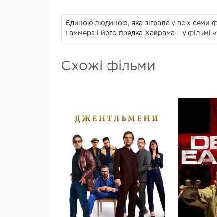
Єдиною людиною, яка зіграла у всіх семи фі
Гаммера і його предка Хайрама – у фільмі «
Схожі фільми