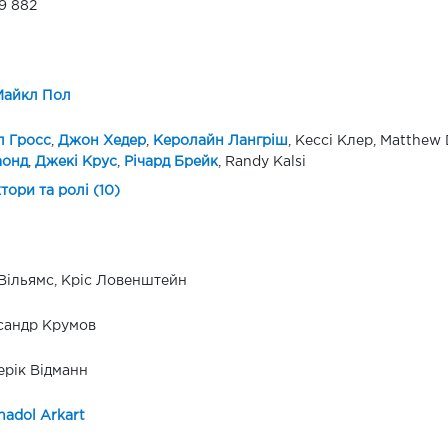
9 882
Майкл Пол
л Гросс
,
Джон Хедер
,
Керолайн Лангріш
, Кессі Клер, Matthew
аонд
,
Джекі Крус
,
Річард Брейк
, Randy Kalsi
ктори та ролі (10)
Вільямс, Кріс Ловенштейн
сандр Крумов
рік Відманн
adol Arkart