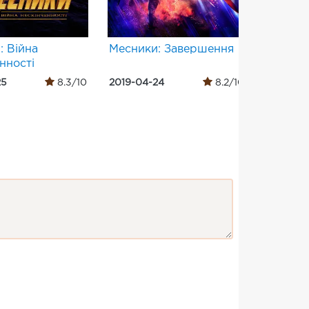
: Війна
Месники: Завершення
トウキ
нності
ッド・
25
8.3/10
2019-04-24
8.2/10
2018-06