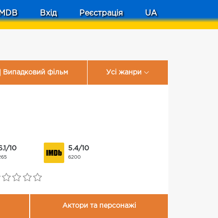
MDB
Вхід
Реєстрація
UA
Випадковий фільм
Усі жанри
6.1/10
5.4/10
265
6200
Актори та персонажі