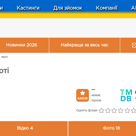
и
Кастинги
Для зйомок
Компанії
A
Новинки 2026
Найкраще за весь час
 люті
юті
—
немає
оцінок
Оцініть фільм:
Відео 4
Фото 18