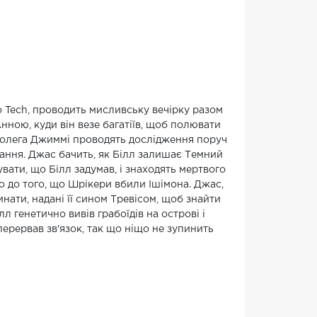
o Tech, проводить мисливську вечірку разом
ною, куди він везе багатіїв, щоб полювати
 колега Джиммі проводять дослідження поруч
вання. Джас бачить, як Білл залишає Темний
вати, що Білл задумав, і знаходять мертвого
о до того, що Шрікери вбили Ішімона. Джас,
ати, надані її сином Тревісом, щоб знайти
лл генетично вивів грабоїдів на острові і
ерервав зв'язок, так що ніщо не зупинить