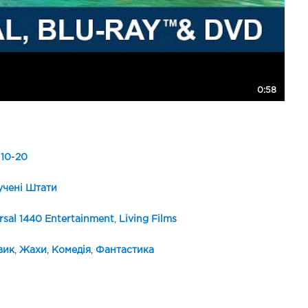
0:58
-
10
-
20
чені Штати
rsal 1440 Entertainment
,
Living Films
вик
,
Жахи
,
Комедія
,
Фантастика