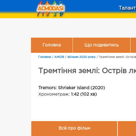
Талант
Головна
Що подивитись
Головна
/
AMDB
/
Фільми 2020 року
/
Тремтіння землі: Острів
Тремтіння землі: Острів л
Tremors: Shrieker Island (2020)
Хронометраж:
1:42 (102 хв)
Всё про фільм