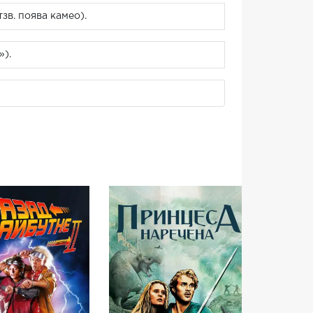
зв. поява камео).
»).