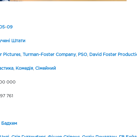
05
-
09
чені Штати
r Pictures
,
Turman-Foster Company
,
PSO
,
David Foster Producti
астика
,
Комедія
,
Сімейний
000 000
97 761
 Бадхем