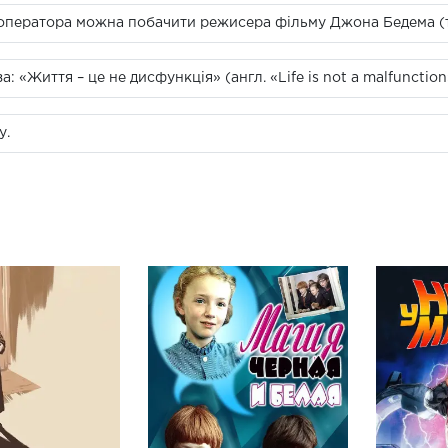
і оператора можна побачити режисера фільму Джона Бедема (т
«Життя – це не дисфункція» (англ. «Life is not a malfunction
у.