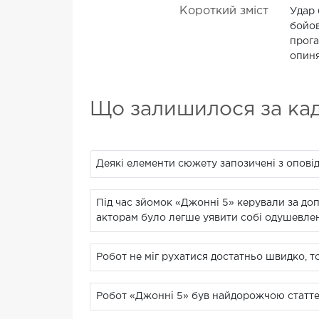
Короткий зміст
Удар 
бойов
прога
опиня
Що залишилося за ка
Деякі елементи сюжету запозичені з оповід
Під час зйомок «Джонні 5» керували за доп
акторам було легше уявити собі одушевлен
Робот не міг рухатися достатньо швидко, т
Робот «Джонні 5» був найдорожчою статте