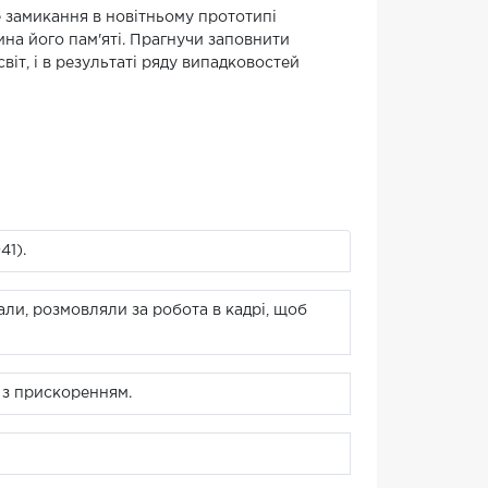
е замикання в новітньому прототипі
ина його пам'яті. Прагнучи заповнити
іт, і в результаті ряду випадковостей
41).
али, розмовляли за робота в кадрі, щоб
 з прискоренням.