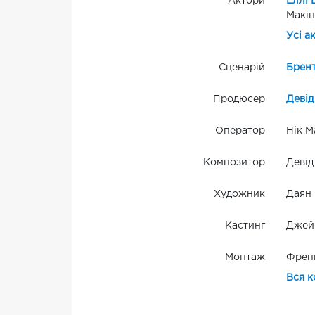
Актори
Еллі 
Макін
Усі а
Сценарій
Брен
Продюсер
Девід
Оператор
Нік М
Композитор
Деві
Художник
Даян 
Кастинг
Джей
Монтаж
Френ
Вся к