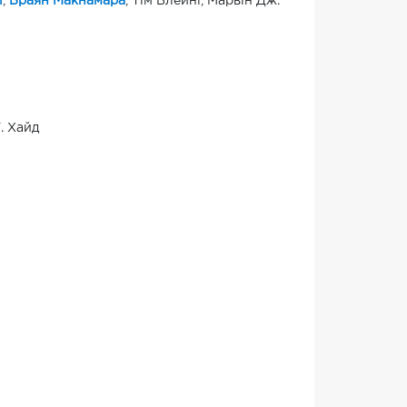
і
,
Браян Макнамара
, Тім Блейні, Марвін Дж.
. Хайд