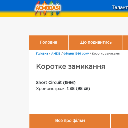
Талант
Головна
Що подивитись
Головна
/
AMDB
/
Фільми 1986 року
/
Коротке замикання
Коротке замикання
Short Circuit (1986)
Хронометраж:
1:38 (98 хв)
Всё про фільм