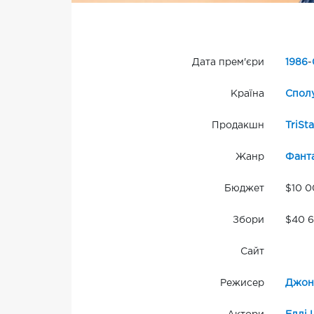
Дата прем'єри
1986
-
Країна
Сполу
Продакшн
TriSta
Жанр
Фант
Бюджет
$10 
Збори
$40 6
Сайт
Режисер
Джон