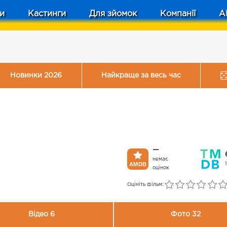
и
Кастинги
Для зйомок
Компанії
A
Новинки 2026
Найкраще за весь час
—
немає
оцінок
Оцініть фільм:
Відео 6
Фото 32