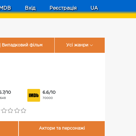
MDB
Вхід
Реєстрація
UA
Випадковий фільм
Усі жанри
6.7/10
6.6/10
1648
70000
Актори та персонажі