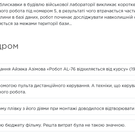
блискавки в будівлю військової лабораторії викликає коротк
ого робота під номером 5, в результаті чого втрачається част
лини в базі даних, робот починає досліджувати навколишній св
ється за межами території бази...
дром
ання Айзека Азімова «Робот AL-76 відхиляється від курсу» (19
омогою пульта дистанційного керування. А техніки, що керув
ого робота.
ому плівку з його діями при монтажі доводилося відтворювати
ю бюджету фільму. Решта витрат була не такою значною.