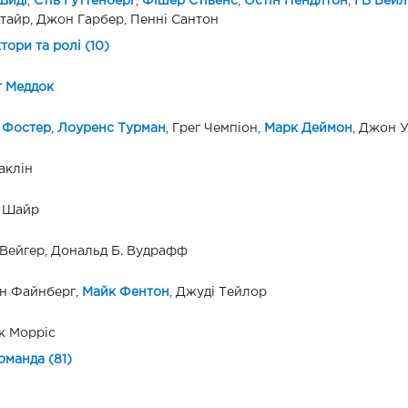
Шиді
,
Стів Гуттенберг
,
Фішер Стівенс
,
Остін Пендлтон
,
ГВ Бейл
тайр, Джон Гарбер, Пенні Сантон
ктори та ролі (10)
т Меддок
 Фостер
,
Лоуренс Турман
, Грег Чемпіон,
Марк Деймон
, Джон У
аклін
д Шайр
Вейгер, Дональд Б. Вудрафф
н Файнберг,
Майк Фентон
, Джуді Тейлор
к Морріс
оманда (81)