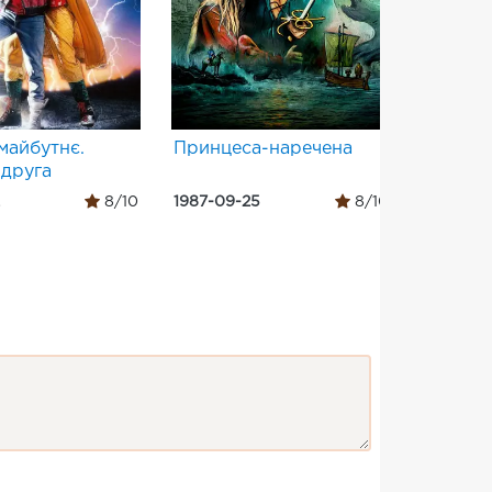
майбутнє.
Принцеса-наречена
Різдвян
 друга
8/10
1987-09-25
8/10
1983-11-1