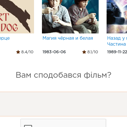
ерце
Магия чёрная и белая
Назад у 
Частина
8.4/10
1983-06-06
8.1/10
1989-11-22
Вам сподобався фільм?