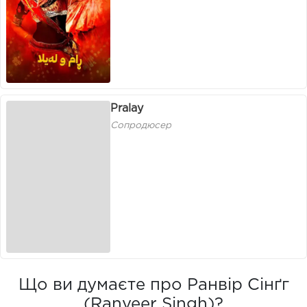
Pralay
Сопродюсер
Що ви думаєте про Ранвір Сінґг
(Ranveer Singh)?