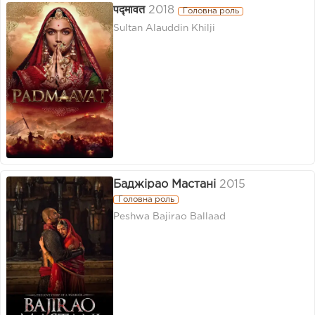
पद्मावत
2018
Головна роль
Sultan Alauddin Khilji
Баджірао Мастані
2015
Головна роль
Peshwa Bajirao Ballaad