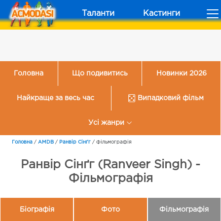
Таланти
Кастинги
Головна
Що подивитись
Новинки 2026
Найкраще за весь час
Випадковий фільм
Усі жанри
Головна
/
AMDB
/
Ранвір Сінґг
/
Фільмографія
Ранвір Сінґг (Ranveer Singh) -
Фільмографія
Біографія
Фото
Фільмографія