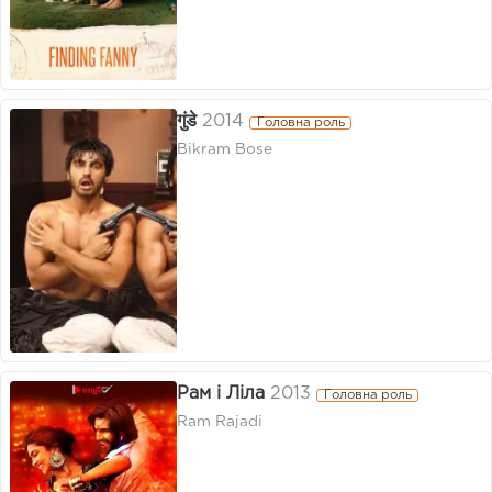
गुंडे
2014
Головна роль
Bikram Bose
Рам і Ліла
2013
Головна роль
Ram Rajadi