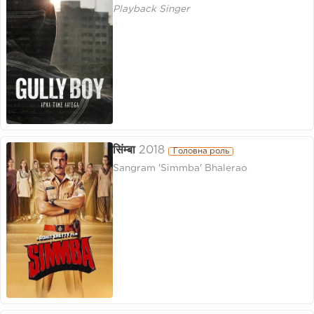
Playback Singer
सिंम्बा
2018
Головна роль
Sangram 'Simmba' Bhalerao