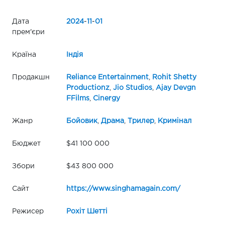
Дата
2024
-
11
-
01
прем'єри
Країна
Індія
Продакшн
Reliance Entertainment
,
Rohit Shetty
Productionz
,
Jio Studios
,
Ajay Devgn
FFilms
,
Cinergy
Жанр
Бойовик
,
Драма
,
Трилер
,
Кримінал
Бюджет
$41 100 000
Збори
$43 800 000
Сайт
https://www.singhamagain.com/
Режисер
Рохіт Шетті