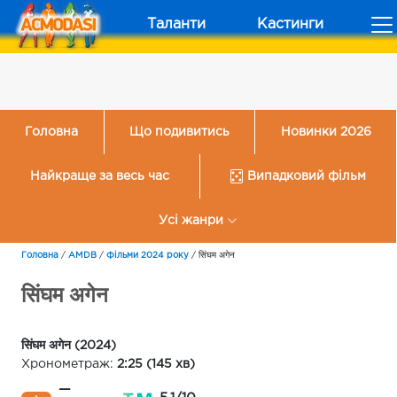
Таланти
Кастинги
Головна
Що подивитись
Новинки 2026
Найкраще за весь час
Випадковий фільм
Усі жанри
Головна
/
AMDB
/
Фільми 2024 року
/
सिंघम अगेन
सिंघम अगेन
सिंघम अगेन (2024)
Хронометраж:
2:25 (145 хв)
—