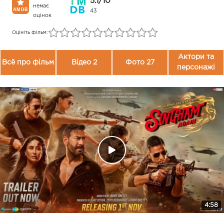
5.1/10
немає
43
оцінок
Оцініть фільм:
Актори та
Всё про фільм
Відео 2
Фото 27
персонажі
4:58