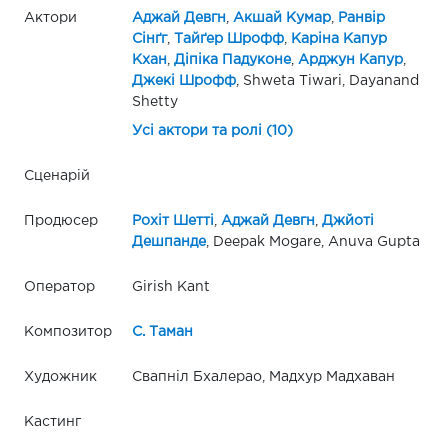
Актори
Аджай Девгн
,
Акшай Кумар
,
Ранвір
Сінґг
,
Тайґер Шрофф
,
Каріна Капур
Кхан
,
Діпіка Падуконе
,
Арджун Капур
,
Джекі Шрофф
, Shweta Tiwari, Dayanand
Shetty
Усі актори та ролі (10)
Сценарій
Продюсер
Рохіт Шетті
,
Аджай Девгн
,
Джйоті
Дешпанде
, Deepak Mogare, Anuva Gupta
Оператор
Girish Kant
Композитор
С. Таман
Художник
Свапніл Бхалерао, Мадхур Мадхаван
Кастинг