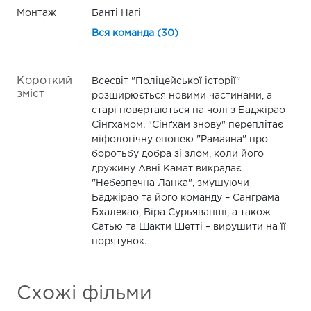
Монтаж
Банті Нагі
Вся команда (30)
Короткий
Всесвіт "Поліцейської історії"
зміст
розширюється новими частинами, а
старі повертаються на чолі з Баджірао
Сінгхамом. "Сінґхам знову" переплітає
міфологічну епопею "Рамаяна" про
боротьбу добра зі злом, коли його
дружину Авні Камат викрадає
"Небезпечна Ланка", змушуючи
Баджірао та його команду – Санграма
Бхалекао, Віра Сурьяванші, а також
Сатью та Шакти Шетті – вирушити на її
порятунок.
Схожі фільми