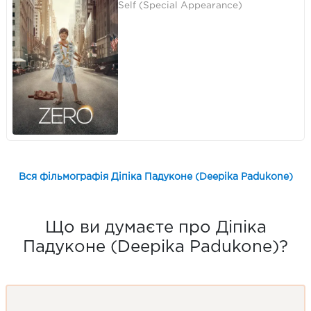
Self (Special Appearance)
Вся фільмографія Діпіка Падуконе (Deepika Padukone)
Що ви думаєте про Діпіка
Падуконе (Deepika Padukone)?