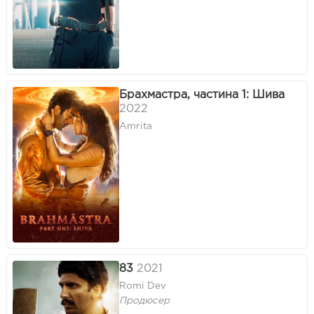
Брахмастра, частина 1: Шива
2022
Amrita
83
2021
Romi Dev
Продюсер