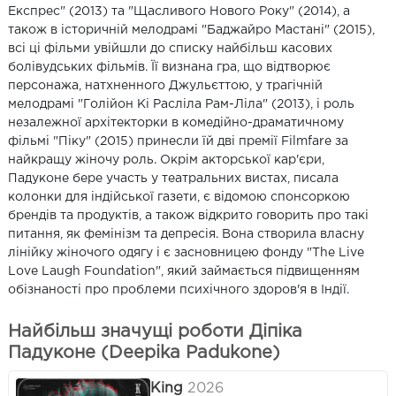
Експрес" (2013) та "Щасливого Нового Року" (2014), а
також в історичній мелодрамі "Баджайро Мастані" (2015),
всі ці фільми увійшли до списку найбільш касових
болівудських фільмів. Її визнана гра, що відтворює
персонажа, натхненного Джульєттою, у трагічній
мелодрамі "Голійон Кі Расліла Рам-Ліла" (2013), і роль
незалежної архітекторки в комедійно-драматичному
фільмі "Піку" (2015) принесли їй дві премії Filmfare за
найкращу жіночу роль. Окрім акторської кар'єри,
Падуконе бере участь у театральних вистах, писала
колонки для індійської газети, є відомою спонсоркою
брендів та продуктів, а також відкрито говорить про такі
питання, як фемінізм та депресія. Вона створила власну
лінійку жіночого одягу і є засновницею фонду "The Live
Love Laugh Foundation", який займається підвищенням
обізнаності про проблеми психічного здоров'я в Індії.
Найбільш значущі роботи Діпіка
Падуконе (Deepika Padukone)
King
2026