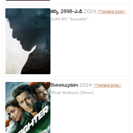
కల్కి 2898-ఎ.డి
2024
Головна роль
SUM-80 "Sumathi"
Винищувач
2024
Головна роль
Minal Rathore (Minni)