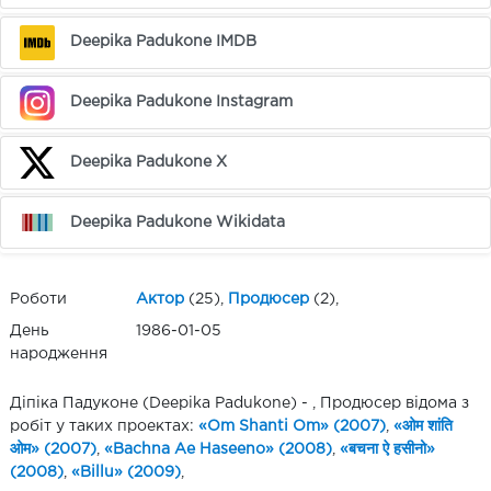
Deepika Padukone IMDB
Deepika Padukone Instagram
Deepika Padukone X
Deepika Padukone Wikidata
Роботи
Актор
(25),
Продюсер
(2),
День
1986-01-05
народження
Діпіка Падуконе (Deepika Padukone) - , Продюсер відома з
робіт у таких проектах:
«Om Shanti Om» (2007)
,
«ओम शांति
ओम» (2007)
,
«Bachna Ae Haseeno» (2008)
,
«बचना ऐ हसीनो»
(2008)
,
«Billu» (2009)
,