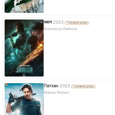
जवान
2023
Головна роль
Aishwarya Rathore
Патхан
2023
Головна роль
Rubina Mohsin