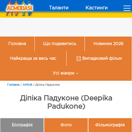
Таланти
Кастинги
Головна
Що подивитись
Новинки 2026
Найкраще за весь час
Випадковий фільм
Усі жанри
Головна
/
AMDB
/
Діпіка Падуконе
Діпіка Падуконе (Deepika
Padukone)
Біографія
Фото
Фільмографія