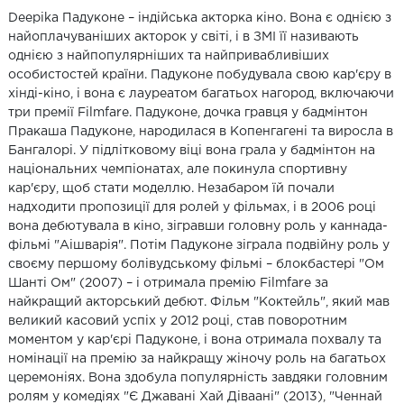
Deepika Падуконе – індійська акторка кіно. Вона є однією з
найоплачуваніших акторок у світі, і в ЗМІ її називають
однією з найпопулярніших та найпривабливіших
особистостей країни. Падуконе побудувала свою кар'єру в
хінді-кіно, і вона є лауреатом багатьох нагород, включаючи
три премії Filmfare. Падуконе, дочка гравця у бадмінтон
Пракаша Падуконе, народилася в Копенгагені та виросла в
Бангалорі. У підлітковому віці вона грала у бадмінтон на
національних чемпіонатах, але покинула спортивну
кар'єру, щоб стати моделлю. Незабаром їй почали
надходити пропозиції для ролей у фільмах, і в 2006 році
вона дебютувала в кіно, зігравши головну роль у каннада-
фільмі "Аішварія". Потім Падуконе зіграла подвійну роль у
своєму першому болівудському фільмі – блокбастері "Ом
Шанті Ом" (2007) – і отримала премію Filmfare за
найкращий акторський дебют. Фільм "Коктейль", який мав
великий касовий успіх у 2012 році, став поворотним
моментом у кар'єрі Падуконе, і вона отримала похвалу та
номінації на премію за найкращу жіночу роль на багатьох
церемоніях. Вона здобула популярність завдяки головним
ролям у комедіях "Є Джавані Хай Діваані" (2013), "Ченнай