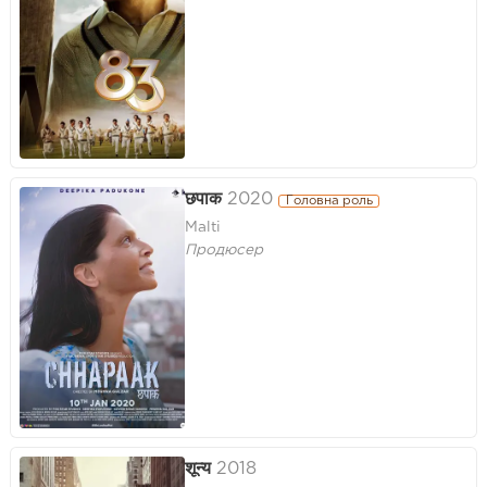
छपाक
2020
Головна роль
Malti
Продюсер
शून्य
2018