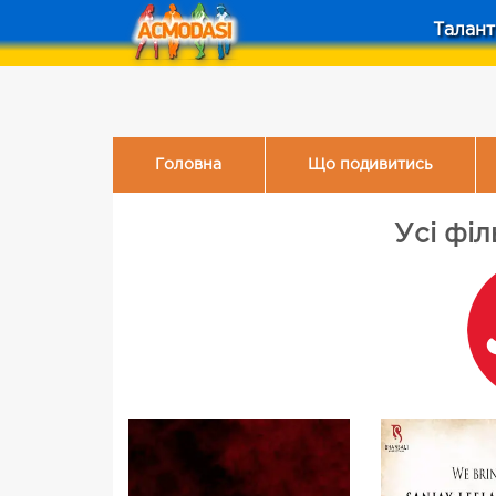
Талант
Головна
Що подивитись
Усі філ