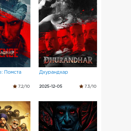
: Помста
Дхурандхар
7.2/10
2025-12-05
7.3/10