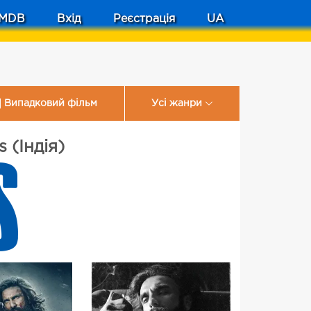
MDB
Вхід
Реєстрація
UA
Випадковий фільм
Усі жанри
 (Індія)