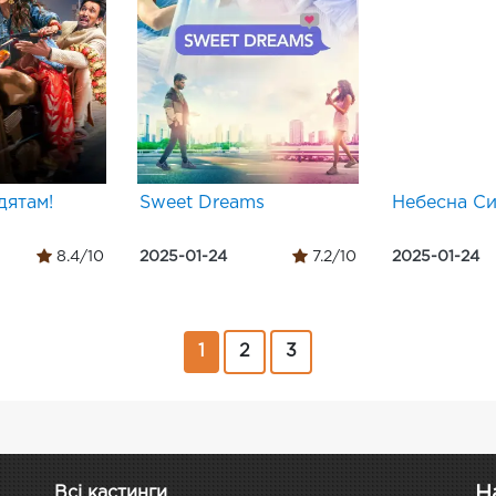
дятам!
Sweet Dreams
Небесна С
8.4/10
2025-01-24
7.2/10
2025-01-24
1
2
3
Н
Всі кастинги