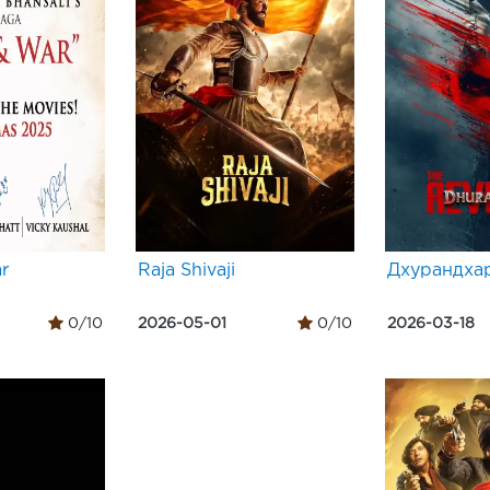
r
Raja Shivaji
Дхурандхар
0/10
2026-05-01
0/10
2026-03-18