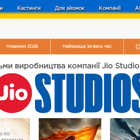
и
Кастинги
Для зйомок
Компанії
A
Новинки 2026
Найкраще за весь час
ьми виробництва компанії Jio Studios