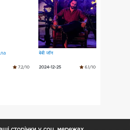
ила
बेबी जॉन
7.2/10
2024-12-25
6.1/10
аші сторінки у соц. мережах