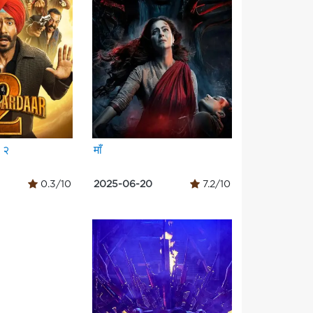
 २
माँ
0.3/10
2025-06-20
7.2/10