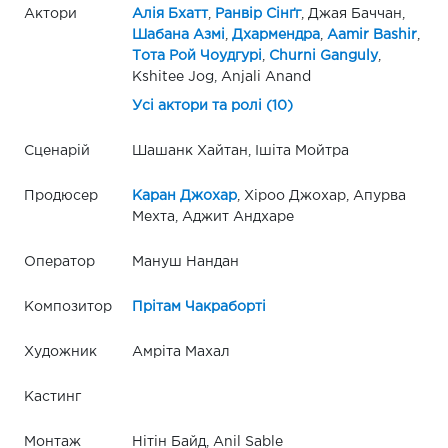
Актори
Алія Бхатт
,
Ранвір Сінґг
, Джая Баччан,
Шабана Азмі
,
Дхармендра
,
Aamir Bashir
,
Тота Рой Чоудгурі
,
Churni Ganguly
,
Kshitee Jog, Anjali Anand
Усі актори та ролі (10)
Сценарій
Шашанк Хайтан, Ішіта Мойтра
Продюсер
Каран Джохар
, Хіроо Джохар, Апурва
Мехта, Аджит Андхаре
Оператор
Мануш Нандан
Композитор
Прітам Чакраборті
Художник
Амріта Махал
Кастинг
Монтаж
Нітін Байд, Anil Sable