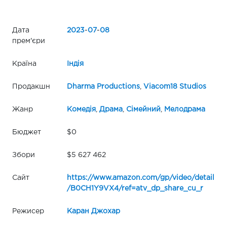
Дата
2023
-
07
-
08
прем'єри
Країна
Індія
Продакшн
Dharma Productions
,
Viacom18 Studios
Жанр
Комедія
,
Драма
,
Сімейний
,
Мелодрама
Бюджет
$0
Збори
$5 627 462
Сайт
https://www.amazon.com/gp/video/detail
/B0CH1Y9VX4/ref=atv_dp_share_cu_r
Режисер
Каран Джохар