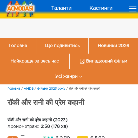
Таланти
Кастинги
Головна
Що подивитись
Новинки 2026
Найкраще за весь час
Випадковий фільм
Усі жанри
Головна
/
AMDB
/
Фільми 2023 року
/
रॉकी और रानी की प्रेम कहानी
रॉकी और रानी की प्रेम कहानी
रॉकी और रानी की प्रेम कहानी (2023)
Хронометраж:
2:58 (178 хв)
—