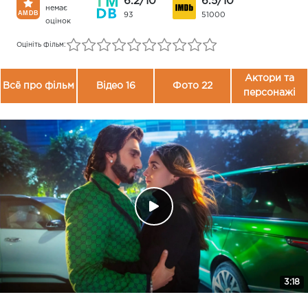
6.2/10
6.5/10
немає
93
51000
оцінок
Оцініть фільм:
Актори та
Всё про фільм
Відео 16
Фото 22
персонажі
3:18