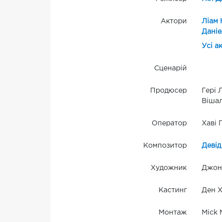
Актори
Ліам 
Дані
Усі а
Сценарій
Продюсер
Гері 
Вішал
Оператор
Хаві 
Композитор
Девід
Художник
Джон
Кастинг
Ден 
Монтаж
Mick 