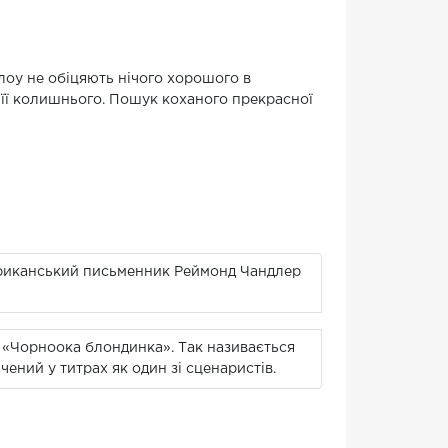
лоу не обіцяють нічого хорошого в
 її колишнього. Пошук коханого прекрасної
мериканський письменник Реймонд Чандлер
му «Чорноока блондинка». Так називається
ний у титрах як один зі сценаристів.