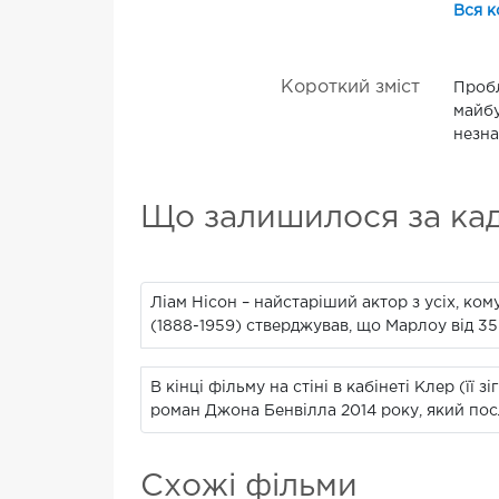
Вся к
Короткий зміст
Пробл
майбу
незна
Що залишилося за ка
Ліам Нісон – найстаріший актор з усіх, к
(1888-1959) стверджував, що Марлоу від 35 
В кінці фільму на стіні в кабінеті Клер (ї
роман Джона Бенвілла 2014 року, який пос
Схожі фільми