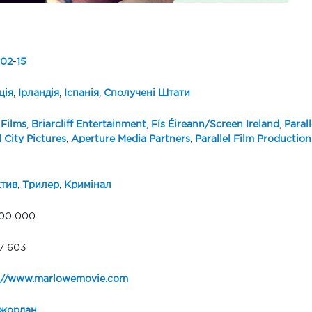
02
-
15
ція
,
Ірландія
,
Іспанія
,
Сполучені Штати
 Films
,
Briarcliff Entertainment
,
Fís Éireann/Screen Ireland
,
Parall
 City Pictures
,
Aperture Media Partners
,
Parallel Film Production
тив
,
Трилер
,
Кримінал
300 000
7 603
://www.marlowemovie.com
Джордан