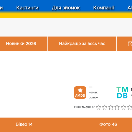
и
Кастинги
Для зйомок
Компанії
A
Новинки 2026
Найкраще за весь час
—
немає
оцінок
Оцініть фільм:
Відео 14
Фото 46