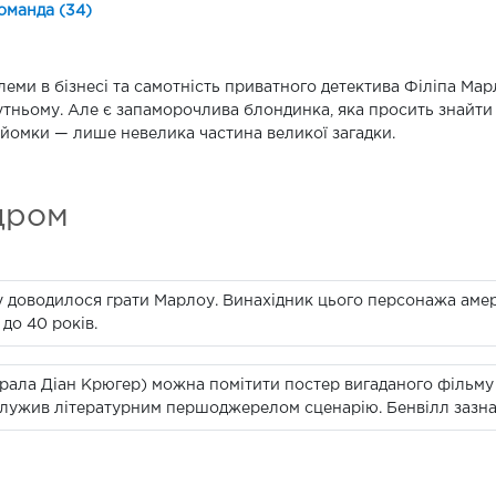
оманда (34)
еми в бізнесі та самотність приватного детектива Філіпа Мар
тньому. Але є запаморочлива блондинка, яка просить знайти
йомки — лише невелика частина великої загадки.
дром
ому доводилося грати Марлоу. Винахідник цього персонажа а
до 40 років.
ї зіграла Діан Крюгер) можна помітити постер вигаданого філь
лужив літературним першоджерелом сценарію. Бенвілл зазначе