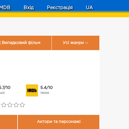
MDB
Вхід
Реєстрація
UA
Випадковий фільм
Усі жанри
5.7/10
5.4/10
443
15000
Актори та персонажі