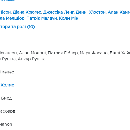
Нісон
,
Діана Крюгер
,
Джессіка Ленг
,
Денні Х'юстон
,
Алан Камм
ела Мелшіор
,
Патрік Малдун
,
Колм Міні
ктори та ролі (10)
Левінсон, Алан Молоні, Патрик Гіблер, Марк Фасано, Біллі Хайн
 Рунгта, Анкур Рунгта
Гіменес
 Холмс
 Бирд
Хаббард
Mahon