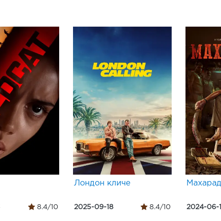
Лондон кличе
Махара
3
8.4/10
2025-09-18
8.4/10
2024-06-