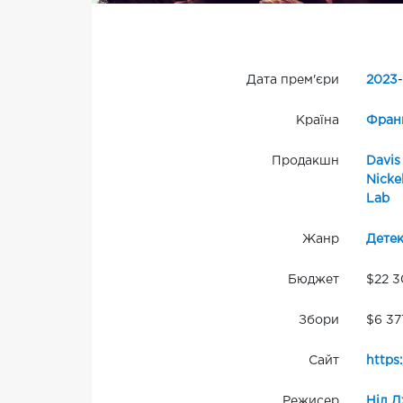
Дата прем'єри
2023
-
Країна
Фран
Продакшн
Davis
Nickel
Lab
Жанр
Детек
Бюджет
$22 
Збори
$6 37
Сайт
https
Режисер
Ніл 