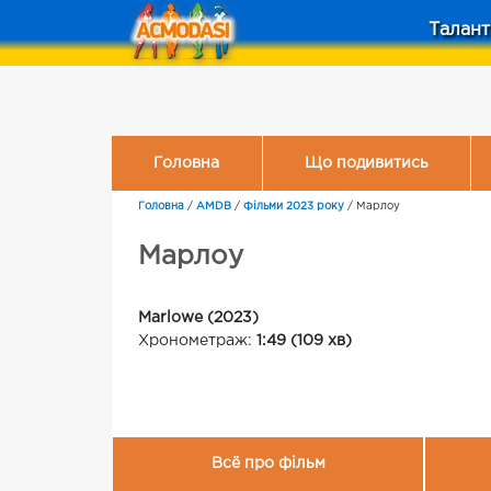
Талант
Головна
Що подивитись
Головна
/
AMDB
/
Фільми 2023 року
/
Марлоу
Марлоу
Marlowe (2023)
Хронометраж:
1:49 (109 хв)
Всё про фільм