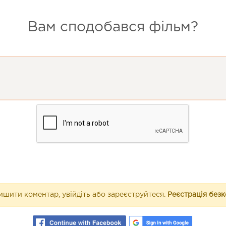
Вам сподобався фільм?
шити коментар, увійдіть або зареєструйтеся.
Реєстрація без