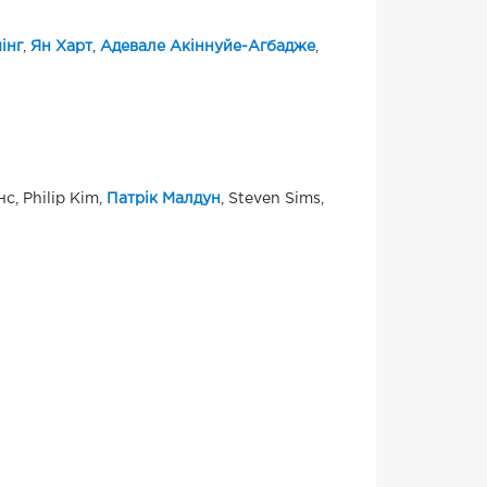
інг
,
Ян Харт
,
Адевале Акіннуйе-Агбадже
,
с, Philip Kim,
Патрік Малдун
, Steven Sims,