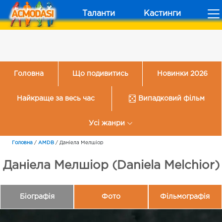
Таланти
Кастинги
Головна
Що подивитись
Новинки 2026
Найкраще за весь час
Випадковий фільм
Усі жанри
Головна
/
AMDB
/
Даніела Мелшіор
Даніела Мелшіор (Daniela Melchior)
Біографія
Фото
Фільмографія