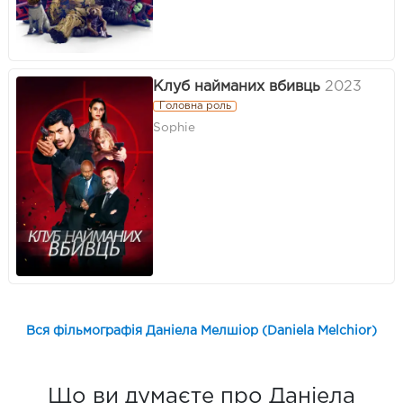
Клуб найманих вбивць
2023
Головна роль
Sophie
Вся фільмографія Даніела Мелшіор (Daniela Melchior)
Що ви думаєте про Даніела