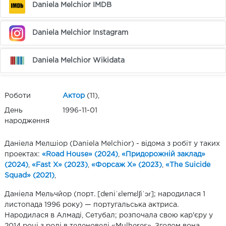
Daniela Melchior IMDB
Daniela Melchior Instagram
Daniela Melchior Wikidata
Роботи
Актор
(11),
День
1996-11-01
народження
Даніела Мелшіор (Daniela Melchior) - відома з робіт у таких
проектах:
«Road House» (2024)
,
«Придорожній заклад»
(2024)
,
«Fast X» (2023)
,
«Форсаж Х» (2023)
,
«The Suicide
Squad» (2021)
,
Даніела Мельчйор (порт. [dɐniˈɛlɐmɛlʃiˈɔɾ]; народилася 1
листопада 1996 року) — португальська актриса.
Народилася в Алмаді, Сетубал; розпочала свою кар'єру у
2014 році з ролі в теленовелі «Mulheres». Згодом вона