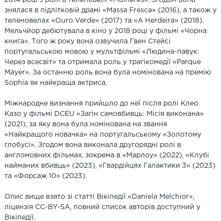
знялася в підлітковій драмі «Massa Fresca» (2016), а також у
теленовелах «Ouro Verde» (2017) та «A Herdeira» (2018).
Мельчйор дебютувала в кіно у 2018 році у фільмі «Чорна
книга». Того ж року вона озвучила Гвен Стейсі
португальською мовою у мультфільмі «Людина-павук:
Через всесвіт» та отримала роль у трагікомедії «Parque
Mayer». За останню роль вона була номінована на премію
Sophia як найкраща актриса.
Міжнародне визнання прийшло до неї після ролі Клео
Казо у фільмі DCEU «Загін самовбивць: Місія виконана»
(2021), за яку вона була номінована на звання
«Найкращого новачка» на португальському «Золотому
глобусі». Згодом вона виконала другорядні ролі в
англомовних фільмах, зокрема в «Марлоу» (2022), «Клубі
найманих вбивць» (2023), «Гвардійцях Галактики 3» (2023)
та «Форсаж 10» (2023).
Опис вище взято зі статті Вікіпедії «Daniela Melchior»,
ліцензія CC-BY-SA, повний список авторів доступний у
Вікіпедії.