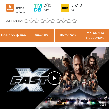
—
7/10
5.7/10
немає
6420
145000
оцінок
Оцініть фільм:
Актори та
Всё про фільм
Відео 89
Фото 202
персонажі
2:34