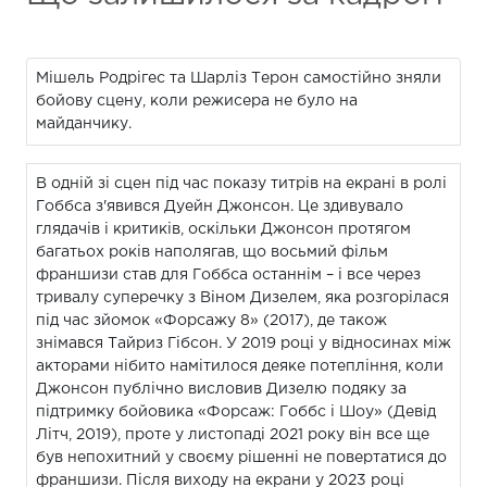
Мішель Родрігес та Шарліз Терон самостійно зняли
бойову сцену, коли режисера не було на
майданчику.
В одній зі сцен під час показу титрів на екрані в ролі
Гоббса з'явився Дуейн Джонсон. Це здивувало
глядачів і критиків, оскільки Джонсон протягом
багатьох років наполягав, що восьмий фільм
франшизи став для Гоббса останнім – і все через
тривалу суперечку з Віном Дизелем, яка розгорілася
під час зйомок «Форсажу 8» (2017), де також
знімався Тайриз Гібсон. У 2019 році у відносинах між
акторами нібито намітилося деяке потепління, коли
Джонсон публічно висловив Дизелю подяку за
підтримку бойовика «Форсаж: Гоббс і Шоу» (Девід
Літч, 2019), проте у листопаді 2021 року він все ще
був непохитний у своєму рішенні не повертатися до
франшизи. Після виходу на екрани у 2023 році