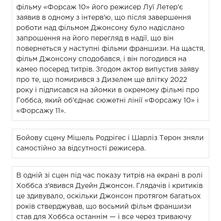
фільму «Форсаж 10» його режисер Луї Летер'є
заявив в одному з інтерв'ю, що після завершення
роботи над фільмом Джонсону було надіслано
запрошення на його перегляд в надії, що він
повернеться у наступні фільми франшизи. На щастя,
фільм Джонсону сподобався, і він погодився на
камео посеред титрів. Згодом актор випустив заяву
про те, що помирився з Дизелем ще влітку 2022
року і підписався на зйомки в окремому фільмі про
Гоббса, який об'єднає сюжетні лінії «Форсажу 10» і
«Форсажу 11».
Бойову сцену Мішель Родрігес і Шарліз Терон зняли
самостійно за відсутності режисера.
В одній зі сцен під час показу титрів на екрані в ролі
Хоббса з'явився Дуейн Джонсон. Глядачів і критиків
це здивувало, оскільки Джонсон протягом багатьох
років стверджував, що восьмий фільм франшизи
став для Хоббса останнім — і все через триваючу