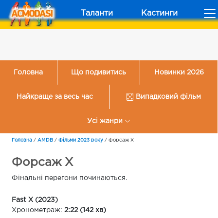
Таланти
Кастинги
Головна
Що подивитись
Новинки 2026
Найкраще за весь час
Випадковий фільм
Усі жанри
Головна
/
AMDB
/
Фільми 2023 року
/
Форсаж Х
Форсаж Х
Фінальні перегони починаються.
Fast X (2023)
Хронометраж:
2:22 (142 хв)