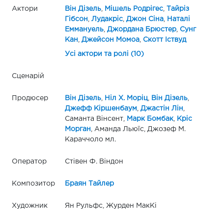
Актори
Він Дізель
,
Мішель Родрігес
,
Тайріз
Гібсон
,
Лудакріс
,
Джон Сіна
,
Наталі
Еммануель
,
Джордана Брюстер
,
Сунг
Кан
,
Джейсон Момоа
,
Скотт Іствуд
Усі актори та ролі (10)
Сценарій
Продюсер
Він Дізель
,
Ніл Х. Моріц
,
Він Дізель
,
Джефф Кіршенбаум
,
Джастін Лін
,
Саманта Вінсент,
Марк Бомбак
,
Кріс
Морган
, Аманда Льюїс, Джозеф М.
Караччоло мл.
Оператор
Стівен Ф. Віндон
Композитор
Браян Тайлер
Художник
Ян Рульфс, Журден МакКі