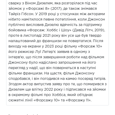
сварку з Віном Дизелем, яка розгорілася під час
зйомок у «Форсажі 8» (2017), де також знімався
Тайріз Гібсон. У 2019 році у стосунках між акторами
нібито намітилося певне потепління, коли Джонсон
публічно висловив Дизелю вдячність за підтримку
бойовика «Форсаж: Хоббс і Шоу» (Девід Літч, 2019),
проте в листопаді 2021 року він усе ще був твердо
налаштований до франшизи не повертатися. Після
виходу на екрани у 2023 році фільму «Форсаж 10»
його режисер Луї Летер'є заявив в одному з
інтерв'ю, що після завершення роботи над фільмом
Джонсону було надіслано запрошення на його
перегляд у надії, що він повернеться в наступні
фільми франшизи. На щастя, фільм Джонсону
сподобався, і він погодився на камео посеред титрів.
Згодом актор випустив заяву про те, що помирився з
Дизелем ще влітку 2022 року і підписався на зйомки
в окремому фільмі про Хоббса, який об'єднає
сюжетні лінії «Форсажу 10» та «Форсажу 11».