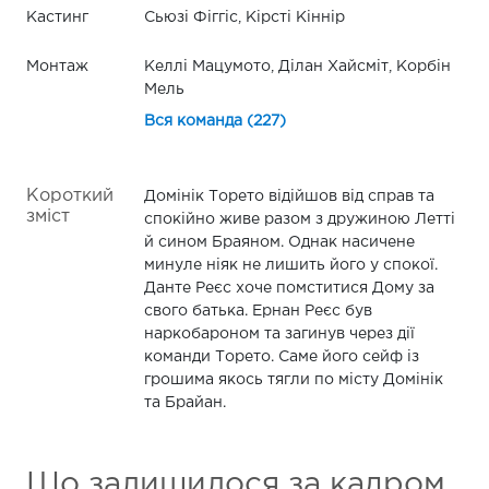
Кастинг
Сьюзі Фіггіс, Кірсті Кіннір
Монтаж
Келлі Мацумото, Ділан Хайсміт, Корбін
Мель
Вся команда (227)
Короткий
Домінік Торето відійшов від справ та
зміст
спокійно живе разом з дружиною Летті
й сином Браяном. Однак насичене
минуле ніяк не лишить його у спокої.
Данте Реєс хоче помститися Дому за
свого батька. Ернан Реєс був
наркобароном та загинув через дії
команди Торето. Саме його сейф із
грошима якось тягли по місту Домінік
та Брайан.
Що залишилося за кадром