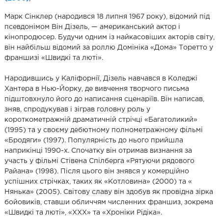
Марк Сінклер (народився 18 липня 1967 року), відомий під
псевдонімом Він Дізель, — американський актор і
кінопродюсер. Будучи одним із найкасовіших акторів світу,
він найбільш відомий за роллю Домініка «Дома» Торетто у
франшизі «Швидкі та люті».
Народившись у Каліфорнії, Дізель навчався в Коледжі
Хантера в Нью-Йорку, де вивчення творчого письма
підштовхнуло його до написання сценаріїв. Він написав,
зняв, спродукував і зіграв головну роль у
короткометражній драматичній стрічці «Багатоликий»
(1995) та у своєму дебютному полнометражному фільмі
«Бродяги» (1997). Популярність до нього прийшла
наприкінці 1990-х. Спочатку він отримав визнання за
участь у фільмі Стівена Спілберга «Рятуючи рядового
Райана» (1998). Після цього він знявся у комерційно
успішних стрічках, таких як «Котловина» (2000) та «
Нянька» (2005). Світову славу він здобув як провідна зірка
бойовиків, ставши обличчям численних франшиз, зокрема
«Швидкі та люті», «XXX» та «Хроніки Рідіка».