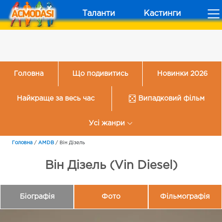
Таланти
Кастинги
Головна
Що подивитись
Новинки 2026
Найкраще за весь час
Випадковий фільм
Усі жанри
Головна
/
AMDB
/
Він Дізель
Він Дізель (Vin Diesel)
Біографія
Фото
Фільмографія