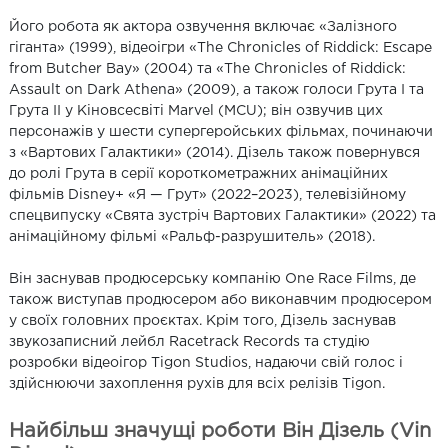
Його робота як актора озвучення включає «Залізного
гіганта» (1999), відеоігри «The Chronicles of Riddick: Escape
from Butcher Bay» (2004) та «The Chronicles of Riddick:
Assault on Dark Athena» (2009), а також голоси Грута I та
Грута II у Кіновсесвіті Marvel (MCU); він озвучив цих
персонажів у шести супергеройських фільмах, починаючи
з «Вартових Галактики» (2014). Дізель також повернувся
до ролі Грута в серії короткометражних анімаційних
фільмів Disney+ «Я — Грут» (2022–2023), телевізійному
спецвипуску «Свята зустріч Вартових Галактики» (2022) та
анімаційному фільмі «Ральф-разрушитель» (2018).
Він заснував продюсерську компанію One Race Films, де
також виступав продюсером або виконавчим продюсером
у своїх головних проєктах. Крім того, Дізель заснував
звукозаписний лейбл Racetrack Records та студію
розробки відеоігор Tigon Studios, надаючи свій голос і
здійснюючи захоплення рухів для всіх релізів Tigon.
Найбільш значущі роботи Він Дізель (Vin