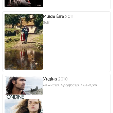
Muide Éire
2011
Self
Ундіна
2010
Режисер, Продюсер, Сценарій