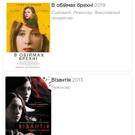
В обіймах брехні
2019
Сценарій, Режисер, Виконавчий
продюсер
Візантія
2013
Режисер