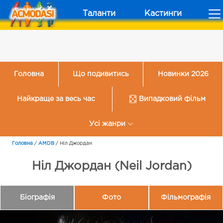
Таланти
Кастинги
Головна
Що подивитись
Новинки 2026
Найкраще за весь час
Випадковий фільм
Усі жанри
Головна
/
AMDB
/
Ніл Джордан
Ніл Джордан (Neil Jordan)
Біографія
Фото
Фільмографія