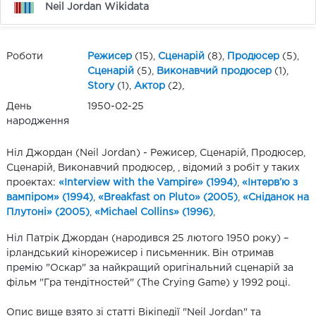
Neil Jordan Wikidata
Роботи
Режисер
(15),
Сценарій
(8),
Продюсер
(5),
Сценарій
(5),
Виконавчий продюсер
(1),
Story
(1),
Актор
(2),
День
1950-02-25
народження
Ніл Джордан (Neil Jordan) - Режисер, Сценарій, Продюсер,
Сценарій, Виконавчий продюсер, , відомий з робіт у таких
проектах:
«Interview with the Vampire» (1994)
,
«Інтерв’ю з
вампіром» (1994)
,
«Breakfast on Pluto» (2005)
,
«Сніданок на
Плутоні» (2005)
,
«Michael Collins» (1996)
,
Ніл Патрік Джордан (народився 25 лютого 1950 року) –
ірландський кінорежисер і письменник. Він отримав
премію "Оскар" за найкращий оригінальний сценарій за
фільм "Гра тендітностей" (The Crying Game) у 1992 році.
Опис вище взято зі статті Вікіпедії "Neil Jordan" та