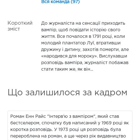
Вся команда (97)
Короткий
До журналіста на сенсації приходить
зміст
вампір, щоб повідати історію свого
життя. Все почалося в 1791 році, коли
молодий плантатор Луї, втративши
дружину і дитину, захотів померти, але
«народився для мороку». Вислухавши
розповідь вампіра, журналіст побажав
стати таким же, як він...
Що залишилося за кадром
Роман Енн Райс "Інтерв'ю з вампіром", який став
бестселером, спочатку був написаний у 1969 році як
коротка розповідь. У 1973 році ця розповідь була
перероблена на роман, а ще через рік видавництво