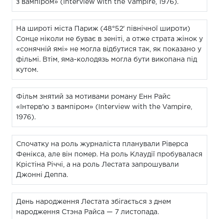
з вампіром» (Interview with the Vampire, 1976).
На широті міста Париж (48°52′ північної широти)
Сонце ніколи не буває в зеніті, а отже страта жінок у
«сонячній ямі» не могла відбутися так, як показано у
фільмі. Втім, яма-колодязь могла бути викопана під
кутом.
Фільм знятий за мотивами роману Енн Райс
«Інтерв'ю з вампіром» (Interview with the Vampire,
1976).
Спочатку на роль журналіста планували Ріверса
Фенікса, але він помер. На роль Клаудії пробувалася
Крістіна Річчі, а на роль Лестата запрошували
Джонні Деппа.
День народження Лестата збігається з днем
народження Стэна Райса — 7 листопада.