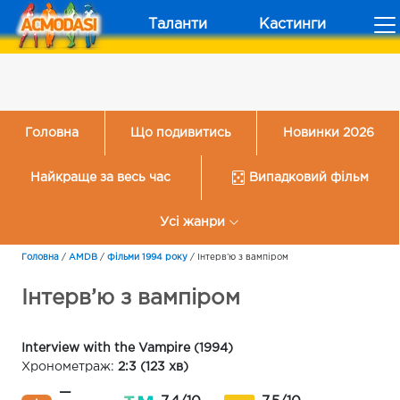
Таланти
Кастинги
Головна
Що подивитись
Новинки 2026
Найкраще за весь час
Випадковий фільм
Усі жанри
Головна
/
AMDB
/
Фільми 1994 року
/
Інтерв’ю з вампіром
Інтерв’ю з вампіром
Interview with the Vampire (1994)
Хронометраж:
2:3 (123 хв)
—