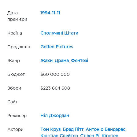
Дата
1994
-
11
-
11
прем'єри
Країна
Сполучені Штати
Продакшн
Geffen Pictures
Жанр
Жахи
,
Драма
,
Фентезі
Бюджет
$60 000 000
Збори
$223 664 608
Сайт
Режисер
Ніл Джордан
Актори
Том Круз
,
Бред Пітт
,
Антоніо Бандерас
,
Крістіан Слейтер
,
Стівен Рі
,
Кірстен