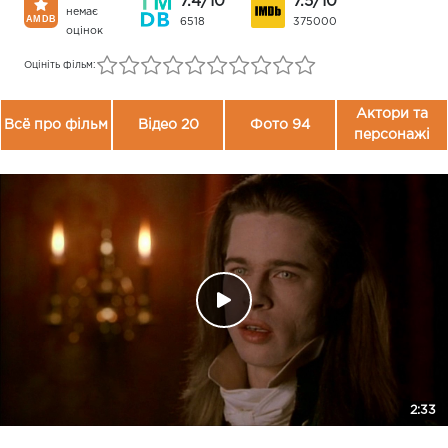
7.4/10
7.5/10
немає
6518
375000
оцінок
Оцініть фільм:
Актори та
Всё про фільм
Відео 20
Фото 94
персонажі
2:33