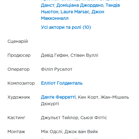
Данст
,
Доміціана Джордано
,
Тендів
Ньютон
,
Laure Marsac
,
Джон
Макконнелл
Усі актори та ролі (10)
Сценарій
Продюсер
Девід Гефен, Стівен Вуллі
Оператор
Філіп Руселот
Композитор
Елліот Голденталь
Художник
Данте Ферретті
, Кен Корт, Жан-Мішель
Дюкурті
Кастинг
Джульєт Тейлор, Сьюзі Фіггіс
Монтаж
Мік Одслі, Джок ван Вейк