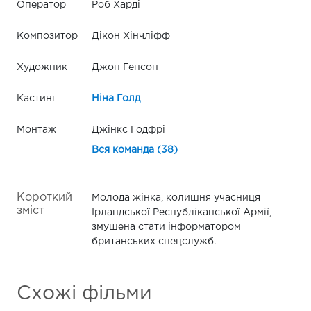
Оператор
Роб Харді
Композитор
Дікон Хінчліфф
Художник
Джон Генсон
Кастинг
Ніна Голд
Монтаж
Джінкс Годфрі
Вся команда (38)
Короткий
Молода жінка, колишня учасниця
зміст
Ірландської Республіканської Армії,
змушена стати інформатором
британських спецслужб.
Схожі фільми