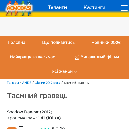
Таланти
Кастинги
Головна
Що подивитись
Новинки 2026
Найкраще за весь час
Випадковий фільм
Усі жанри
Головна
/
AMDB
/
Фільми 2012 року
/
Таємний гравець
Таємний гравець
Shadow Dancer (2012)
Хронометраж:
1:41 (101 хв)
—