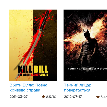
Вбити Білла: Повна
Темний лицар
кривава справа
повертається
2011-03-27
8.5/10
2012-07-17
8.4