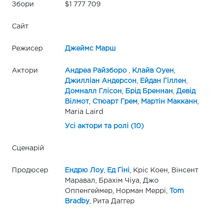
Збори
$1 777 709
Сайт
Режисер
Джеймс Марш
Актори
Андреа Райзборо
,
Клайв Оуен
,
Джилліан Андерсон
,
Ейдан Гіллен
,
Домналл Глісон
,
Брід Бреннан
,
Девід
Вілмот
,
Стюарт Грем
,
Мартін Макканн
,
Maria Laird
Усі актори та ролі (10)
Сценарій
Продюсер
Ендрю Лоу
,
Ед Гіні
, Кріс Коен, Вінсент
Маравал, Брахім Чіуа, Джо
Оппенгеймер, Норман Меррі,
Tom
Bradby
, Рита Даггер