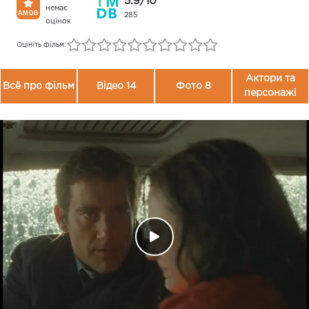
5.9/10
немає
285
оцінок
Оцініть фільм:
Актори та
Всё про фільм
Відео 14
Фото 8
персонажі