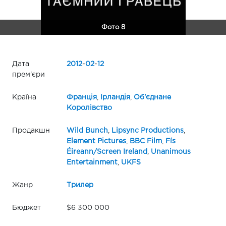
Фото 8
Дата
2012
-
02
-
12
прем'єри
Країна
Франція
,
Ірландія
,
Об'єднане
Королівство
Продакшн
Wild Bunch
,
Lipsync Productions
,
Element Pictures
,
BBC Film
,
Fís
Éireann/Screen Ireland
,
Unanimous
Entertainment
,
UKFS
Жанр
Трилер
Бюджет
$6 300 000