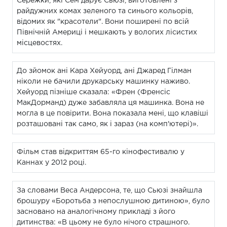
Сережки, які Сем дарує Сьюзі, виготовлені з
райдужних комах зеленого та синього кольорів,
відомих як "красотели". Вони поширені по всій
Північній Америці і мешкають у вологих лісистих
місцевостях.
До зйомок ані Кара Хейуорд, ані Джаред Гілман
ніколи не бачили друкарську машинку наживо.
Хейуорд пізніше сказала: «Френ (Френсіс
МакДорманд) дуже забавляла ця машинка. Вона не
могла в це повірити. Вона показала мені, що клавіші
розташовані так само, як і зараз (на комп'ютері)».
Фільм став відкриттям 65-го кінофестивалю у
Каннах у 2012 році.
За словами Веса Андерсона, те, що Сьюзі знайшла
брошуру «Боротьба з непослушною дитиною», було
засновано на аналогічному прикладі з його
дитинства: «В цьому не було нічого страшного.