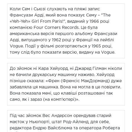
Коли Сем і Сьюзі слухають на пляжі запис
Франсуази Арді, який вона показує Сему – "The
«Yeh-Yeh» Girl From Paris!", виданий у 1966 році
компанією Four Corners Records. Це була
американська версія першого альбому Франсуази
Арді, випущеного у 1962 році у Франції на лейблі
Vogue. Події у фільмі розгортаються у 1965 році,
тому слід було показати версію, видану на Vogue.
До зйомок ні Кара Хейуорд, ні Джаред Гілман ніколи
не бачили друкарську машинку наживо. Хейуорд
пізніше сказала: «Френ (Френсіс МакДорманд) дуже
забавляла ця машинка. Вона не могла в це повірити.
Вона показала мені, що клавіші розташовані так
само, як і зараз (на комп'ютері)».
Під час зйомок Вес Андерсон орендував старий
маєток у Ньюпорті, штат Род-Айленд, для себе,
редактора Ендрю Вайсблюма та оператора Роберта