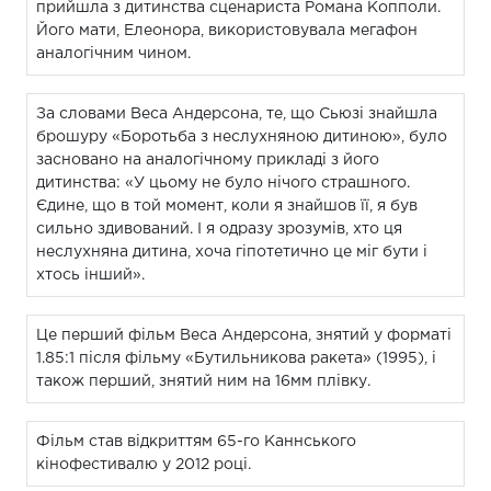
прийшла з дитинства сценариста Романа Копполи.
Його мати, Елеонора, використовувала мегафон
аналогічним чином.
За словами Веса Андерсона, те, що Сьюзі знайшла
брошуру «Боротьба з неслухняною дитиною», було
засновано на аналогічному прикладі з його
дитинства: «У цьому не було нічого страшного.
Єдине, що в той момент, коли я знайшов її, я був
сильно здивований. І я одразу зрозумів, хто ця
неслухняна дитина, хоча гіпотетично це міг бути і
хтось інший».
Це перший фільм Веса Андерсона, знятий у форматі
1.85:1 після фільму «Бутильникова ракета» (1995), і
також перший, знятий ним на 16мм плівку.
Фільм став відкриттям 65-го Каннського
кінофестивалю у 2012 році.