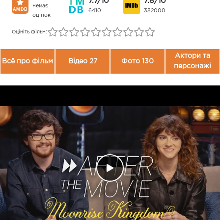
7.7/10
7.8/10
немає
6410
382000
оцінок
Оцініть фільм:
Актори та
Всё про фільм
Відео 27
Фото 130
персонажі