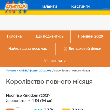
Таланти
Кастинги
Головна
Що подивитись
Новинки 2026
Найкраще за весь час
Випадковий фільм
Усі жанри
Головна
/
AMDB
/
Фільми 2012 року
/
Королiвство повного мiсяця
Королiвство повного мiсяця
Moonrise Kingdom (2012)
Хронометраж:
1:34 (94 хв)
—