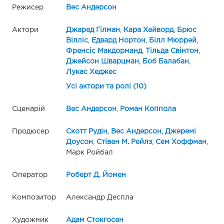
Режисер
Вес Андерсон
Актори
Джаред Гілман
,
Кара Хейворд
,
Брюс
Вілліс
,
Едвард Нортон
,
Білл Мюррей
,
Френсіс Макдорманд
,
Тільда Свінтон
,
Джейсон Шварцман
,
Боб Балабан
,
Лукас Хеджес
Усі актори та ролі (10)
Сценарій
Вес Андерсон
,
Роман Коппола
Продюсер
Скотт Рудін
,
Вес Андерсон
,
Джеремі
Доусон
,
Стівен М. Рейлз
,
Сем Хоффман
,
Марк Ройбал
Оператор
Роберт Д. Йомен
Композитор
Александр Деспла
Художник
Адам Стокгосен