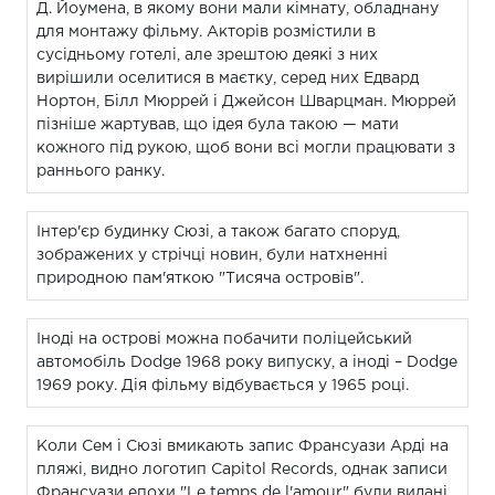
Д. Йоумена, в якому вони мали кімнату, обладнану
для монтажу фільму. Акторів розмістили в
сусідньому готелі, але зрештою деякі з них
вирішили оселитися в маєтку, серед них Едвард
Нортон, Білл Мюррей і Джейсон Шварцман. Мюррей
пізніше жартував, що ідея була такою — мати
кожного під рукою, щоб вони всі могли працювати з
раннього ранку.
Інтер'єр будинку Сюзі, а також багато споруд,
зображених у стрічці новин, були натхненні
природною пам'яткою "Тисяча островів".
Іноді на острові можна побачити поліцейський
автомобіль Dodge 1968 року випуску, а іноді – Dodge
1969 року. Дія фільму відбувається у 1965 році.
Коли Сем і Сюзі вмикають запис Франсуази Арді на
пляжі, видно логотип Capitol Records, однак записи
Франсуази епохи "Le temps de l'amour" були видані