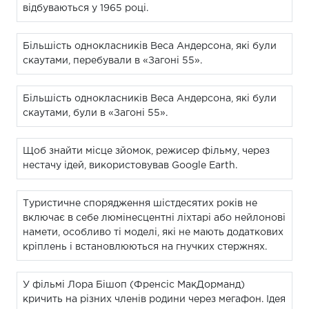
відбуваються у 1965 році.
Більшість однокласників Веса Андерсона, які були
скаутами, перебували в «Загоні 55».
Більшість однокласників Веса Андерсона, які були
скаутами, були в «Загоні 55».
Щоб знайти місце зйомок, режисер фільму, через
нестачу ідей, використовував Google Earth.
Туристичне спорядження шістдесятих років не
включає в себе люмінесцентні ліхтарі або нейлонові
намети, особливо ті моделі, які не мають додаткових
кріплень і встановлюються на гнучких стержнях.
У фільмі Лора Бішоп (Френсіс МакДорманд)
кричить на різних членів родини через мегафон. Ідея