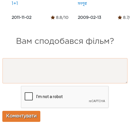
1+1
মনপুরা
2011-11-02
8.8/10
2009-02-13
8.7
Вам сподобався фільм?