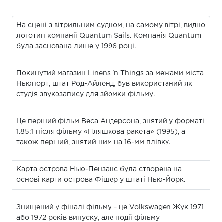
На сцені з вітрильним судном, на самому вітрі, видно
логотип компанії Quantum Sails. Компанія Quantum
була заснована лише у 1996 році.
Покинутий магазин Linens 'n Things за межами міста
Ньюпорт, штат Род-Айленд, був використаний як
студія звукозапису для зйомки фільму.
Це перший фільм Веса Андерсона, знятий у форматі
1.85:1 після фільму «Пляшкова ракета» (1995), а
також перший, знятий ним на 16-мм плівку.
Карта острова Нью-Пензанс була створена на
основі карти острова Фішер у штаті Нью-Йорк.
Знищений у фіналі фільму – це Volkswagen Жук 1971
або 1972 років випуску, але події фільму