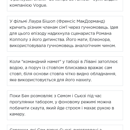
компанією Vogue.
У фільмі Лаура Бішоп (Френсіс МакДорманд)
кричить різним членам сім'ї через гучномовець. Ідея
для цього епізоду надихнула сценариста Романа
Копполу з його дитинства. Його мати, Елеонора,
використовувала гучномовець аналогічним чином.
Коли "командний намет" у таборі в Лівані затоплює
водою, а поруч із стовпом блискавка вражає сам
стовп, біля основи стовпа чітко видно обладнання,
яке використовується для його нахилу.
Поки Бен розмовляє з Семом і Сьюзі під час
прогулянки табором, у фоновому режимі можна
побачити скаута, який йде строєм і махає рукою в
камеру.