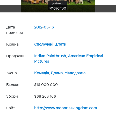
Фото 130
Дата
2012
-
05
-
16
прем'єри
Країна
Сполучені Штати
Продакшн
Indian Paintbrush
,
American Empirical
Pictures
Жанр
Комедія
,
Драма
,
Мелодрама
Бюджет
$16 000 000
Збори
$68 263 166
Сайт
http://www.moonrisekingdom.com