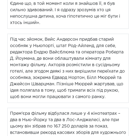
Єдине що, в той момент коли я знайшов її, я був
сильно здивований. І я одразу зрозумів хто ця
непослушна дитина, хоча гіпотетично це міг бути і
хтось інший».
Під час зйомок, Вейс Андерсон придбав старий
особняк у Ньюпорті, штат Род-Айленд, для себе,
редактора Ендрю Вайсблюма та оператора Роберта
Д. Йоумена, де вони облаштували кімнату для
монтажу фільму. Акторів розмістили в сусідньому
готелі, але згодом деякі з них вирішили переїхати до
особняка, зокрема Едвард Нортон, Білл Мюррей та
Джейсон Шварцман. Пізніше Мюррей жартував, що
ідея полягала в тому, щоб тримати всіх під рукою,
щоб вони могли працювати з самого ранку.
Прем'єра фільму відбулася лише у 4 кінотеатрах –
два в Нью-Йорку та два в Лос-Анджелесі, але при
цьому він зібрав по 167 250 доларів за показ,
встановивши рекорд касових зборів для художнього