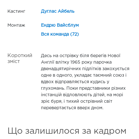
Кастинг
Дуглас Айбель
Монтаж
Ендрю Вайсблум
Вся команда (72)
Короткий
Десь на острівку біля берегів Нової
зміст
Англії влітку 1965 року парочка
двенадцятирічних підлітків закохується
одне в одного, укладає таємний союз і
вдвох відправляється кудись у
глухомань. Поки представники різних
інстанцій відловлюють дітей, на морі
зріє буря, і тихий острівний світ
перевертається вверх дном.
Що залишилося за кадром