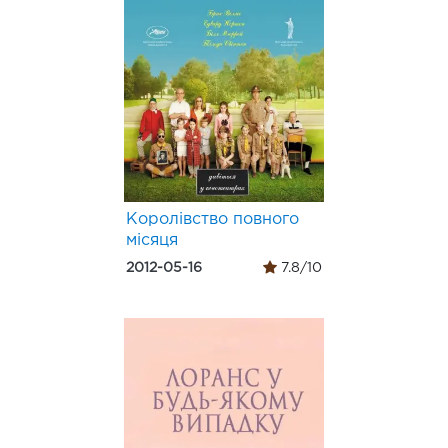
Королiвство повного
мiсяця
2012-05-16
7.8/10