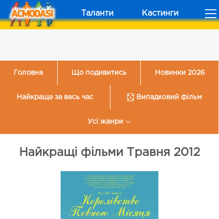
Таланти
Кастинги
Головна
Що подивитись
Новинки 2026
Найкраще за весь час
Випадковий фільм
Усі жанри
Найкращі фільми Травня 2012