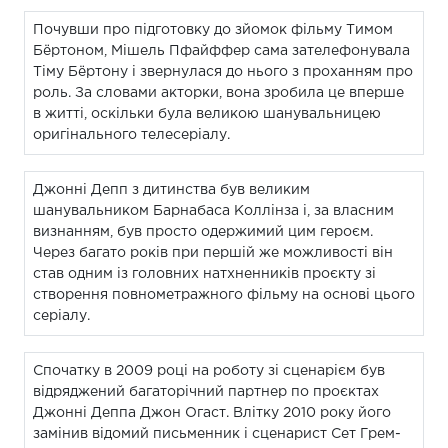
Почувши про підготовку до зйомок фільму Тимом
Бёртоном, Мішель Пфайффер сама зателефонувала
Тіму Бёртону і звернулася до нього з проханням про
роль. За словами акторки, вона зробила це вперше
в житті, оскільки була великою шанувальницею
оригінального телесеріалу.
Джонні Депп з дитинства був великим
шанувальником Барнабаса Коллінза і, за власним
визнанням, був просто одержимий цим героєм.
Через багато років при першій же можливості він
став одним із головних натхненників проєкту зі
створення повнометражного фільму на основі цього
серіалу.
Спочатку в 2009 році на роботу зі сценарієм був
відряджений багаторічний партнер по проєктах
Джонні Деппа Джон Огаст. Влітку 2010 року його
замінив відомий письменник і сценарист Сет Грем-