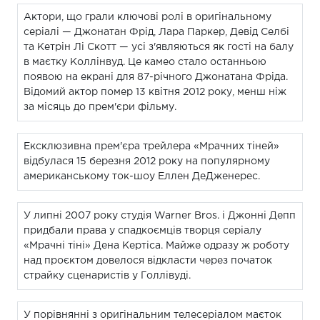
Актори, що грали ключові ролі в оригінальному
серіалі — Джонатан Фрід, Лара Паркер, Девід Селбі
та Кетрін Лі Скотт — усі з'являються як гості на балу
в маєтку Коллінвуд. Це камео стало останньою
появою на екрані для 87-річного Джонатана Фріда.
Відомий актор помер 13 квітня 2012 року, менш ніж
за місяць до прем'єри фільму.
Ексклюзивна прем'єра трейлера «Мрачних тіней»
відбулася 15 березня 2012 року на популярному
американському ток-шоу Еллен ДеДженерес.
У липні 2007 року студія Warner Bros. і Джонні Депп
придбали права у спадкоємців творця серіалу
«Мрачні тіні» Дена Кертіса. Майже одразу ж роботу
над проєктом довелося відкласти через початок
страйку сценаристів у Голлівуді.
У порівнянні з оригінальним телесеріалом маєток