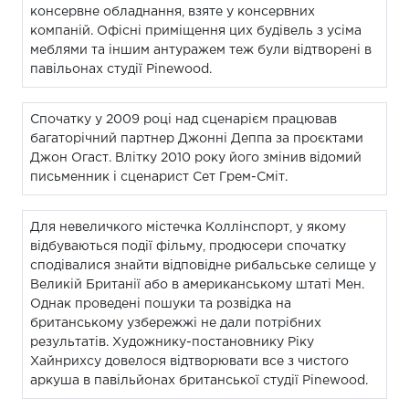
консервне обладнання, взятe у консервних
компаній. Офісні приміщення цих будівель з усіма
меблями та іншим антуражем теж були відтворені в
павільонах студії Pinewood.
Спочатку у 2009 році над сценарієм працював
багаторічний партнер Джонні Деппа за проєктами
Джон Огаст. Влітку 2010 року його змінив відомий
письменник і сценарист Сет Грем-Сміт.
Для невеличкого містечка Коллінспорт, у якому
відбуваються події фільму, продюсери спочатку
сподівалися знайти відповідне рибальське селище у
Великій Британії або в американському штаті Мен.
Однак проведені пошуки та розвідка на
британському узбережжі не дали потрібних
результатів. Художнику-постановнику Ріку
Хайнрихсу довелося відтворювати все з чистого
аркуша в павільйонах британської студії Pinewood.