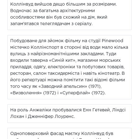
Коллінвуд вийшов дещо більшим за розмірами.
Водночас за багатьма архітектурними
особливостями він був схожий на дім, який
запам'ятався телеглядачам з серіалу.
Побудоване для зйомок фільму на студії Pinewood
містечко Коллінспорт в стороні від води мало кілька
вулиць з найрізноманітнішими закладами. Туди
входили таверна «Синій кит», магазини морських
приладдя, одягу, електроніки та побутових товарів,
ресторан, салон таксидерміста і навіть кінотеатр. В
його репертуарі можна помітити такі відомі фільми
того часу як «Заводний апельсин» (1971),
«Визволення» (1972) і «Суперфлай» (1972).
На роль Анжеліки пробувалися Енн Гетевей, Ліндсі
Лохан і Дженніфер Лоуренс.
Одноповерховий фасад маєтку Коллінвуд був