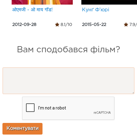
ओएमजी - ओ माय गॉड!
Кунґ Ф’юрі
2012-09-28
8.1/10
2015-05-22
7.9
Вам сподобався фільм?