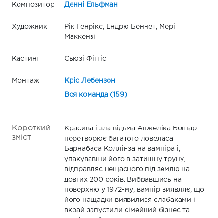
Композитор
Денні Ельфман
Художник
Рік Генрікс, Ендрю Беннет, Мері
Маккензі
Кастинг
Сьюзі Фіггіс
Монтаж
Кріс Лебензон
Вся команда (159)
Короткий
Красива і зла відьма Анжеліка Бошар
зміст
перетворює багатого ловеласа
Барнабаса Коллінза на вампіра і,
упакувавши його в затишну труну,
відправляє нещасного під землю на
довгих 200 років. Вибравшись на
поверхню у 1972-му, вампір виявляє, що
його нащадки виявилися слабаками і
вкрай запустили сімейний бізнес та