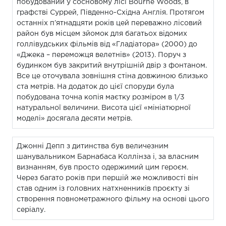
побудований у сосновому лісі Bourne Woods, в
графстві Суррей, Південно-Східна Англія. Протягом
останніх п’ятнадцяти років цей переважно лісовий
район був місцем зйомок для багатьох відомих
голлівудських фільмів від «Гладіатора» (2000) до
«Джека – переможця велетнів» (2013). Поруч з
будинком був закритий внутрішній двір з фонтаном.
Все це оточувала зовнішня стіна довжиною близько
ста метрів. На додаток до цієї споруди була
побудована точна копія маєтку розміром в 1/3
натуральної величини. Висота цієї «мініатюрної
моделі» досягала десяти метрів.
Джонні Депп з дитинства був величезним
шанувальником Барнабаса Коллінза і, за власним
визнанням, був просто одержимий цим героєм.
Через багато років при першій же можливості він
став одним із головних натхненників проєкту зі
створення повнометражного фільму на основі цього
серіалу.