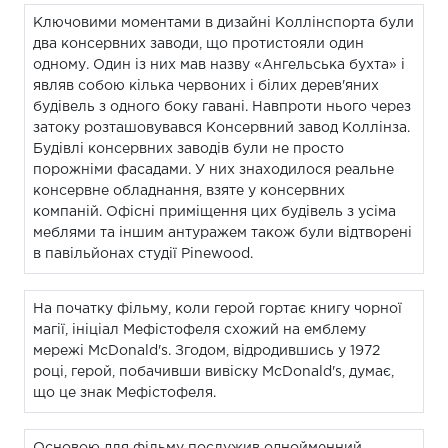
Ключовими моментами в дизайні Коллінспорта були
два консервних заводи, що протистояли один
одному. Один із них мав назву «Ангельська бухта» і
являв собою кілька червоних і білих дерев'яних
будівель з одного боку гавані. Навпроти нього через
затоку розташовувався Консервний завод Коллінза.
Будівлі консервних заводів були не просто
порожніми фасадами. У них знаходилося реальне
консервне обладнання, взяте у консервних
компаній. Офісні приміщення цих будівель з усіма
меблями та іншим антуражем також були відтворені
в павільйонах студії Pinewood.
На початку фільму, коли герой гортає книгу чорної
магії, ініціал Мефістофеля схожий на емблему
мережі McDonald's. Згодом, відродившись у 1972
році, герой, побачивши вивіску McDonald's, думає,
що це знак Мефістофеля.
Основою для фільму послужив однойменний