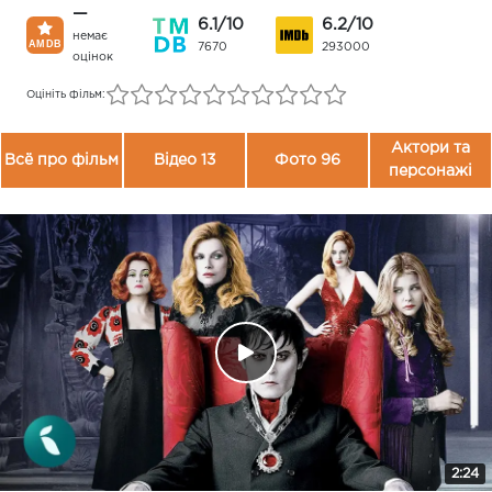
—
6.1/10
6.2/10
немає
7670
293000
оцінок
Оцініть фільм:
Актори та
Всё про фільм
Відео 13
Фото 96
персонажі
2:24