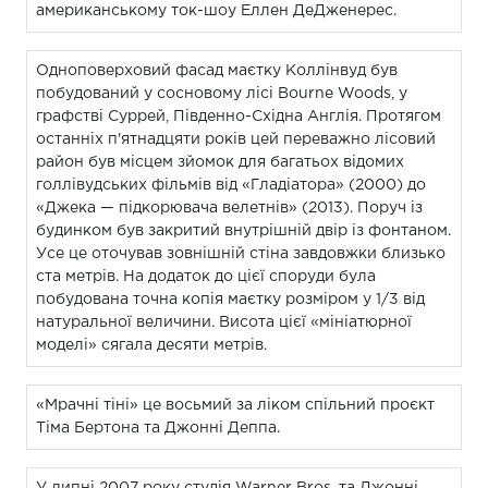
американському ток-шоу Еллен ДеДженерес.
Одноповерховий фасад маєтку Коллінвуд був
побудований у сосновому лісі Bourne Woods, у
графстві Суррей, Південно-Східна Англія. Протягом
останніх п'ятнадцяти років цей переважно лісовий
район був місцем зйомок для багатьох відомих
голлівудських фільмів від «Гладіатора» (2000) до
«Джека — підкорювача велетнів» (2013). Поруч із
будинком був закритий внутрішній двір із фонтаном.
Усе це оточував зовнішній стіна завдовжки близько
ста метрів. На додаток до цієї споруди була
побудована точна копія маєтку розміром у 1/3 від
натуральної величини. Висота цієї «мініатюрної
моделі» сягала десяти метрів.
«Мрачні тіні» це восьмий за ліком спільний проєкт
Тіма Бертона та Джонні Деппа.
У липні 2007 року студія Warner Bros. та Джонні