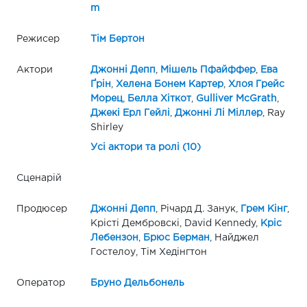
m
Режисер
Тім Бертон
Актори
Джонні Депп
,
Мішель Пфайффер
,
Ева
Ґрін
,
Хелена Бонем Картер
,
Хлоя Грейс
Морец
,
Белла Хіткот
,
Gulliver McGrath
,
Джекі Ерл Гейлі
,
Джонні Лі Міллер
, Ray
Shirley
Усі актори та ролі (10)
Сценарій
Продюсер
Джонні Депп
, Річард Д. Занук,
Грем Кінг
,
Крісті Дембровскі, David Kennedy,
Кріс
Лебензон
,
Брюс Берман
, Найджел
Гостелоу, Тім Хедінгтон
Оператор
Бруно Дельбонель