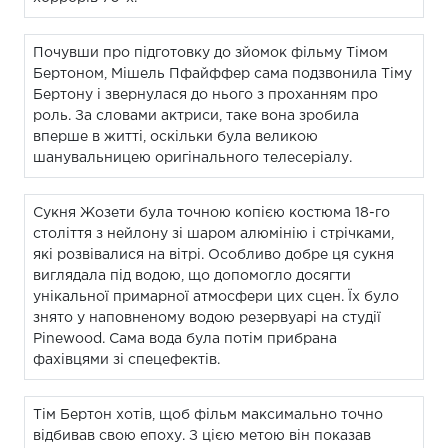
Почувши про підготовку до зйомок фільму Тімом
Бертоном, Мішель Пфайффер сама подзвонила Тіму
Бертону і звернулася до нього з проханням про
роль. За словами актриси, таке вона зробила
вперше в житті, оскільки була великою
шанувальницею оригінального телесеріалу.
Сукня Жозети була точною копією костюма 18-го
століття з нейлону зі шаром алюмінію і стрічками,
які розвівалися на вітрі. Особливо добре ця сукня
виглядала під водою, що допомогло досягти
унікальної примарної атмосфери цих сцен. Їх було
знято у наповненому водою резервуарі на студії
Pinewood. Сама вода була потім прибрана
фахівцями зі спецефектів.
Тім Бертон хотів, щоб фільм максимально точно
відбивав свою епоху. З цією метою він показав