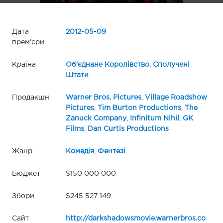
Дата
2012
-
05
-
09
прем'єри
Країна
Об'єднане Королівство
,
Сполучені
Штати
Продакшн
Warner Bros. Pictures
,
Village Roadshow
Pictures
,
Tim Burton Productions
,
The
Zanuck Company
,
Infinitum Nihil
,
GK
Films
,
Dan Curtis Productions
Жанр
Комедія
,
Фентезі
Бюджет
$150 000 000
Збори
$245 527 149
Сайт
http://darkshadowsmovie.warnerbros.co