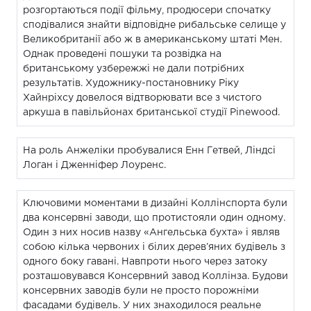
розгортаються події фільму, продюсери спочатку
сподівалися знайти відповідне рибальське селище у
Великобританії або ж в американському штаті Мен.
Однак проведені пошуки та розвідка на
британському узбережжі не дали потрібних
результатів. Художнику-постановнику Ріку
Хайнріхсу довелося відтворювати все з чистого
аркуша в павільйонах британської студії Pinewood.
На роль Анжеліки пробувалися Енн Гетвей, Ліндсі
Логан і Дженніфер Лоуренс.
Ключовими моментами в дизайні Коллінспорта були
два консервні заводи, що протистояли один одному.
Один з них носив назву «Ангельська бухта» і являв
собою кілька червоних і білих дерев’яних будівель з
одного боку гавані. Навпроти нього через затоку
розташовувався Консервний завод Коллінза. Будови
консервних заводів були не просто порожніми
фасадами будівель. У них знаходилося реальне