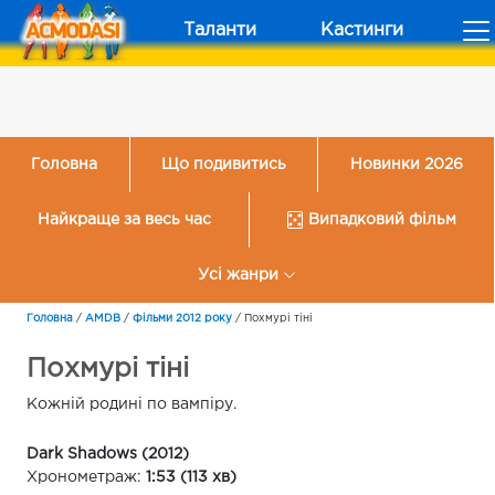
Таланти
Кастинги
Головна
Що подивитись
Новинки 2026
Найкраще за весь час
Випадковий фільм
Усі жанри
Головна
/
AMDB
/
Фільми 2012 року
/
Похмурі тіні
Похмурі тіні
Кожній родині по вампіру.
Dark Shadows (2012)
Хронометраж:
1:53 (113 хв)