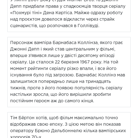
Депп придбали права у спадкоємців творця серіалу
«Похмурі тіні» Дена Кертіса. Майже одразу роботу
над проєктом довелося відкласти через страйк
сценаристів, що розпочався в Голлівуді.
Персонаж вампіра Барнабаса Коллінза, якого грає
Джонні Депп і який став центральним у фільмі,
вперше з'явився лише у двісті десятому епізоді
серіалу. Це сталося 22 березня 1967 року. На той
момент рейтинги серіалу різко впали, і все його
існування було під загрозою. Барнабас Коллінз мав
залишитися попередньо лише на тринадцять
тижнів, проте з його появою популярність серіалу
настільки зросла, що його вирішили зробити
постійним героєм аж до самого кінця.
Тім Бёртон хотів, щоб фільм максимально точно
відображав свою епоху. З цією метою він показав
оператору Брюно Дельбоннелю кілька вампірських
хоррорів 70-х.