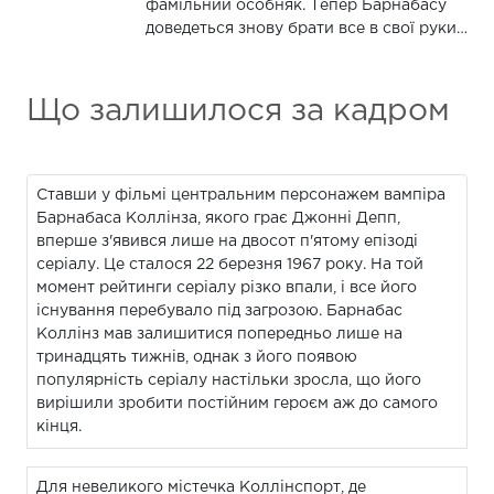
фамільний особняк. Тепер Барнабасу
доведеться знову брати все в свої руки…
Що залишилося за кадром
Ставши у фільмі центральним персонажем вампіра
Барнабаса Коллінза, якого грає Джонні Депп,
вперше з'явився лише на двосот п'ятому епізоді
серіалу. Це сталося 22 березня 1967 року. На той
момент рейтинги серіалу різко впали, і все його
існування перебувало під загрозою. Барнабас
Коллінз мав залишитися попередньо лише на
тринадцять тижнів, однак з його появою
популярність серіалу настільки зросла, що його
вирішили зробити постійним героєм аж до самого
кінця.
Для невеликого містечка Коллінспорт, де