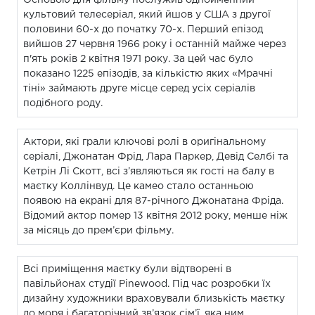
культовий телесеріал, який йшов у США з другої
половини 60-х до початку 70-х. Перший епізод
вийшов 27 червня 1966 року і останній майже через
п'ять років 2 квітня 1971 року. За цей час було
показано 1225 епізодів, за кількістю яких «Мрачні
тіні» займають друге місце серед усіх серіалів
подібного роду.
Актори, які грали ключові ролі в оригінальному
серіалі, Джонатан Фрід, Лара Паркер, Девід Селбі та
Кетрін Лі Скотт, всі з’являються як гості на балу в
маєтку Коллінвуд. Це камео стало останньою
появою на екрані для 87-річного Джонатана Фріда.
Відомий актор помер 13 квітня 2012 року, менше ніж
за місяць до прем’єри фільму.
Всі приміщення маєтку були відтворені в
павільйонах студії Pinewood. Під час розробки їх
дизайну художники враховували близькість маєтку
до моря і багаторічний зв’язок сім’ї, яка ним