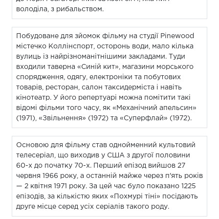
володіла, з рибальством.
Побудоване для зйомок фільму на студії Pinewood
містечко Коллінспорт, осторонь води, мало кілька
вулиць із найрізноманітнішими закладами. Туди
входили таверна «Синій кит», магазини морського
спорядження, одягу, електроніки та побутових
товарів, ресторан, салон таксидерміста і навіть
кінотеатр. У його репертуарі можна помітити такі
відомі фільми того часу, як «Механічний апельсин»
(1971), «Звільнення» (1972) та «Суперфлай» (1972).
Основою для фільму став однойменний культовий
телесеріал, що виходив у США з другої половини
60-х до початку 70-х. Перший епізод вийшов 27
червня 1966 року, а останній майже через п'ять років
— 2 квітня 1971 року. За цей час було показано 1225
епізодів, за кількістю яких «Похмурі тіні» посідають
друге місце серед усіх серіалів такого роду.