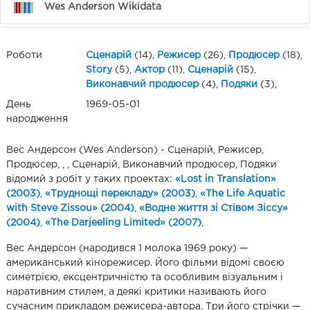
Wes Anderson Wikidata
Роботи
Сценарій
(14),
Режисер
(26),
Продюсер
(18),
Story
(5),
Актор
(11),
Сценарій
(15),
Виконавчий продюсер
(4),
Подяки
(3),
День
1969-05-01
народження
Вес Андерсон (Wes Anderson) - Сценарій, Режисер,
Продюсер, , , Сценарій, Виконавчий продюсер, Подяки
відомий з робіт у таких проектах:
«Lost in Translation»
(2003)
,
«Труднощі перекладу» (2003)
,
«The Life Aquatic
with Steve Zissou» (2004)
,
«Водне життя зі Стівом Зіссу»
(2004)
,
«The Darjeeling Limited» (2007)
,
Вес Андерсон (народився 1 молока 1969 року) —
американський кінорежисер. Його фільми відомі своєю
симетрією, ексцентричністю та особливим візуальним і
наративним стилем, а деякі критики називають його
сучасним прикладом режисера-автора. Три його стрічки —