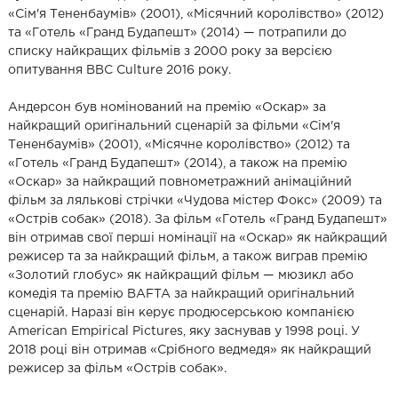
«Сім'я Тененбаумів» (2001), «Місячний королівство» (2012)
та «Готель «Гранд Будапешт» (2014) — потрапили до
списку найкращих фільмів з 2000 року за версією
опитування BBC Culture 2016 року.
Андерсон був номінований на премію «Оскар» за
найкращий оригінальний сценарій за фільми «Сім'я
Тененбаумів» (2001), «Місячне королівство» (2012) та
«Готель «Гранд Будапешт» (2014), а також на премію
«Оскар» за найкращий повнометражний анімаційний
фільм за лялькові стрічки «Чудова містер Фокс» (2009) та
«Острів собак» (2018). За фільм «Готель «Гранд Будапешт»
він отримав свої перші номінації на «Оскар» як найкращий
режисер та за найкращий фільм, а також виграв премію
«Золотий глобус» як найкращий фільм — мюзикл або
комедія та премію BAFTA за найкращий оригінальний
сценарій. Наразі він керує продюсерською компанією
American Empirical Pictures, яку заснував у 1998 році. У
2018 році він отримав «Срібного ведмедя» як найкращий
режисер за фільм «Острів собак».