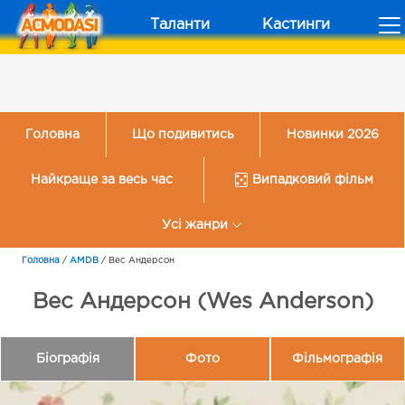
Таланти
Кастинги
Головна
Що подивитись
Новинки 2026
Найкраще за весь час
Випадковий фільм
Усі жанри
Головна
/
AMDB
/
Вес Андерсон
Вес Андерсон (Wes Anderson)
Біографія
Фото
Фільмографія