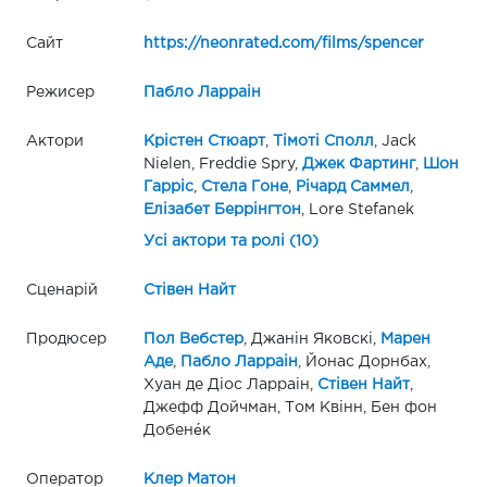
Сайт
https://neonrated.com/films/spencer
Режисер
Пабло Ларраін
Актори
Крістен Стюарт
,
Тімоті Сполл
, Jack
Nielen, Freddie Spry,
Джек Фартинг
,
Шон
Гарріс
,
Стела Гоне
,
Річард Саммел
,
Елізабет Беррінгтон
, Lore Stefanek
Усі актори та ролі (10)
Сценарій
Стівен Найт
Продюсер
Пол Вебстер
, Джанін Яковскі,
Марен
Аде
,
Пабло Ларраін
, Йонас Дорнбах,
Хуан де Діос Ларраін,
Стівен Найт
,
Джефф Дойчман, Том Квінн, Бен фон
Добене́к
Оператор
Клер Матон