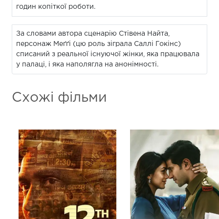
годин копіткої роботи.
За словами автора сценарію Стівена Найта,
персонаж Меґґі (цю роль зіграла Саллі Гокінс)
списаний з реальної існуючої жінки, яка працювала
у палаці, і яка наполягла на анонімності.
Схожі фільми