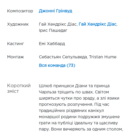
Композитор
Джонні Грінвуд
Художник
Гай Хендрікс Діас,
Гай Хендрікс Діас
,
Ірис Пашедаг
Кастинг
Емі Хаббард
Монтаж
Себастьян Сепульведа, Tristan Hume
Вся команда (73)
Короткий
Шлюб принцеси Діани та принца
зміст
Чарльза тріщить по швах. Світом
ширяться чутки про зраду, а злі язики
прогнозують розлучення. Під час
традиційних різдвяних канікул
монаршої родини подружжя змушене
грати на публіці ідеальну та щасливу
пару. Вони вечеряють за одним столом,