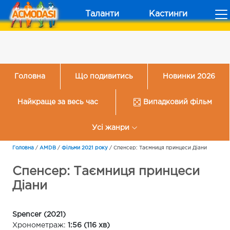
Таланти
Кастинги
Головна
Що подивитись
Новинки 2026
Найкраще за весь час
Випадковий фільм
Усі жанри
Головна
/
AMDB
/
Фільми 2021 року
/
Спенсер: Таємниця принцеси Діани
Спенсер: Таємниця принцеси
Діани
Spencer (2021)
Хронометраж:
1:56 (116 хв)