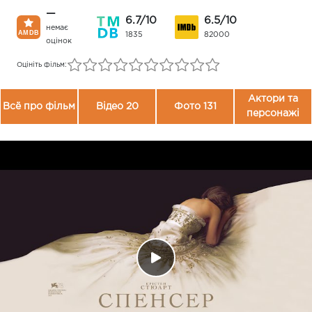
—
6.7/10
6.5/10
немає
1835
82000
оцінок
Оцініть фільм:
Актори та
Всё про фільм
Відео 20
Фото 131
персонажі