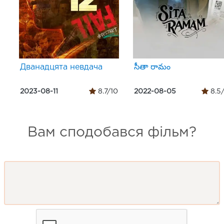
Дванадцята невдача
సీతా రామం
2023-08-11
8.7/10
2022-08-05
8.5
Вам сподобався фільм?