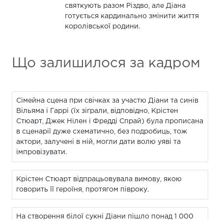
святкують разом Різдво, але Діана
готується кардинально змінити життя
королівської родини.
Що залишилося за кадром
Сімейна сцена при свічках за участю Діани та синів
Вільяма і Гаррі (їх зіграли, відповідно, Крістен
Стюарт, Джек Нілен і Фредді Спрай) була прописана
в сценарії дуже схематично, без подробиць, тож
актори, залучені в ній, могли дати волю уяві та
імпровізувати.
Крістен Стюарт відпрацьовувала вимову, якою
говорить її героїня, протягом півроку.
На створення білої сукні Діани пішло понад 1 000