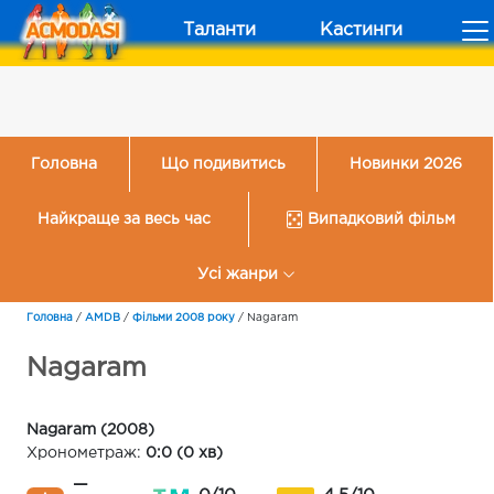
Таланти
Кастинги
Головна
Що подивитись
Новинки 2026
Найкраще за весь час
Випадковий фільм
Усі жанри
Головна
/
AMDB
/
Фільми 2008 року
/
Nagaram
Nagaram
Nagaram (2008)
Хронометраж:
0:0 (0 хв)
—