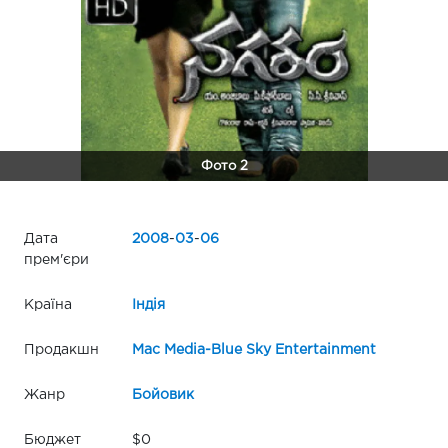
Фото 2
Дата
2008
-
03
-
06
прем'єри
Країна
Індія
Продакшн
Mac Media-Blue Sky Entertainment
Жанр
Бойовик
Бюджет
$0