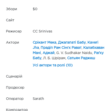
Збори
$0
Сайт
Режисер
CC Srinivas
Актори
Срікант Мека
,
Джагапаті Бабу
,
Kaveri
Jha
,
Прадіп Рам Сінгх Рават
,
Калабхаван
Мані
,
Аджай
, G. V. Sudhakar Naidu,
Раґху
Бабу
, Л. Б. Шрірам,
Сатьям Раджеш
Усі актори та ролі (10)
Сценарій
Продюсер
Оператор
Sarath
Композитор