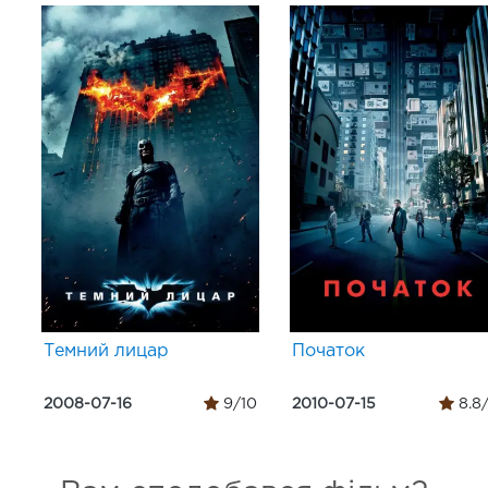
Темний лицар
Початок
2008-07-16
9/10
2010-07-15
8.8