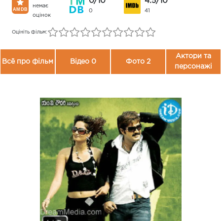
0/10
4.5/10
немає
0
41
оцінок
Оцініть фільм:
Актори та
Всё про фільм
Відео 0
Фото 2
персонажі