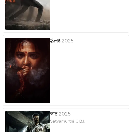
ఘాటి
2025
जाट
2025
Satyamurthi C.B.I.