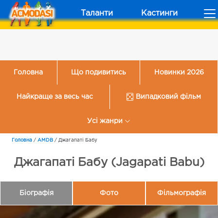
Таланти
Кастинги
Головна
Що подивитись
Новинки 2026
Найкраще за весь час
Випадковий фільм
Усі жанри
Головна
/
AMDB
/
Джагапаті Бабу
Джагапаті Бабу (Jagapati Babu)
Біографія
Фото
Фільмографія