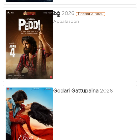
పెద్ది
2026
Головна роль
Appalasoori
Godari Gattupaina
2026