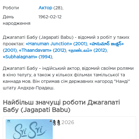
Роботи
Актор
(28),
День
1962-02-12
народження
Джагапаті Бабу (Jagapati Babu) - відомий з робіт у таких
проектах:
«Hanuman Junction» (2001)
,
«హనుమాన్ జంక్షన్»
(2001)
,
«Thaandavam» (2012)
,
«தாண்டவம்» (2012)
,
«Subhalagnam» (1994)
,
Джагапаті Бабу – індійський актор, відомий своїми ролями
в кіно телугу, а також у кількох фільмах тамільської та
каннада мов. Він отримав сім державних нагород "Нанді"
штату Андхра-Прадеш.
Найбільш значущі роботи Джагапаті
Бабу (Jagapati Babu)
శ్రీ శ్రీ
2026