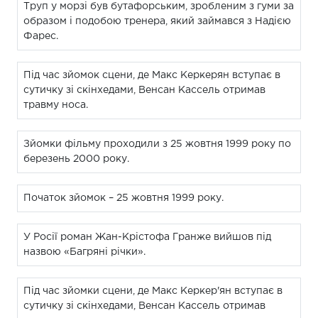
Труп у морзі був бутафорським, зробленим з гуми за
образом і подобою тренера, який займався з Надією
Фарес.
Під час зйомок сцени, де Макс Керкерян вступає в
сутичку зі скінхедами, Венсан Кассель отримав
травму носа.
Зйомки фільму проходили з 25 жовтня 1999 року по
березень 2000 року.
Початок зйомок – 25 жовтня 1999 року.
У Росії роман Жан-Крістофа Гранже вийшов під
назвою «Багряні річки».
Під час зйомки сцени, де Макс Керкер'ян вступає в
сутичку зі скінхедами, Венсан Кассель отримав