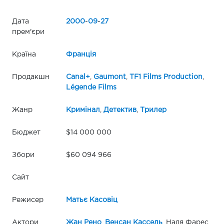
Дата
2000
-
09
-
27
прем'єри
Країна
Франція
Продакшн
Canal+
,
Gaumont
,
TF1 Films Production
,
Légende Films
Жанр
Кримінал
,
Детектив
,
Трилер
Бюджет
$14 000 000
Збори
$60 094 966
Сайт
Режисер
Матьє Касовіц
Актори
Жан Рено
,
Венсан Кассель
, Надя Фарес,