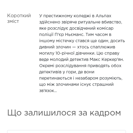
Короткий
У престижному коледжі в Альпах
зміст
здійснено звіряче ритуальне вбивство,
яке розслідує досвідчений комісар
поліції П'єр Ньєманс. Тим часом в
іншому містечку стався ще один, досить
дивний злочин — хтось спаплюжив
могилу 10-річної дівчинки. Цю справу
веде молодий детектив Макс Керкер'ян.
Окремі розслідування приводять обох
детективів у гори, де вони
перетинаються і незабаром розуміють,
що між злочинами існує страшний
зв'язок...
Що залишилося за кадром