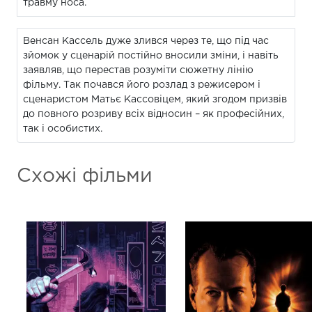
травму носа.
Венсан Кассель дуже злився через те, що під час
зйомок у сценарій постійно вносили зміни, і навіть
заявляв, що перестав розуміти сюжетну лінію
фільму. Так почався його розлад з режисером і
сценаристом Матьє Кассовіцем, який згодом призвів
до повного розриву всіх відносин – як професійних,
так і особистих.
Схожі фільми