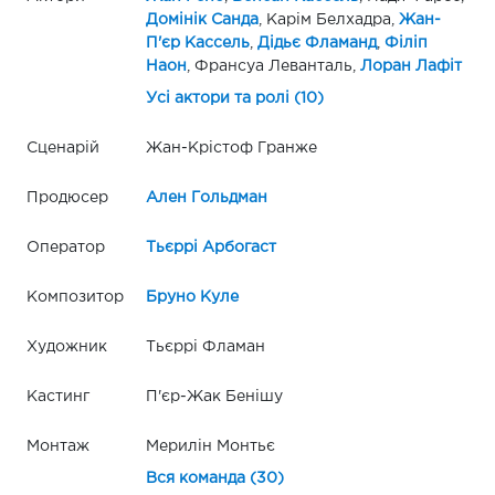
Домінік Санда
, Карім Белхадра,
Жан-
П'єр Кассель
,
Дідьє Фламанд
,
Філіп
Наон
, Франсуа Леванталь,
Лоран Лафіт
Усі актори та ролі (10)
Сценарій
Жан-Крістоф Гранже
Продюсер
Ален Гольдман
Оператор
Тьєррі Арбогаст
Композитор
Бруно Куле
Художник
Тьєррі Фламан
Кастинг
П'єр-Жак Бенішу
Монтаж
Мерилін Монтьє
Вся команда (30)