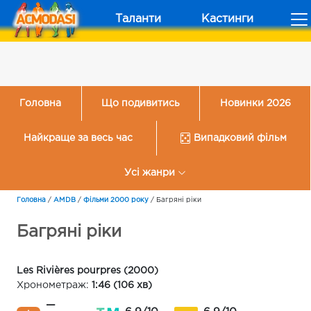
Таланти
Кастинги
Головна
Що подивитись
Новинки 2026
Найкраще за весь час
Випадковий фільм
Усі жанри
Головна
/
AMDB
/
Фільми 2000 року
/
Багряні ріки
Багряні ріки
Les Rivières pourpres (2000)
Хронометраж:
1:46 (106 хв)
—