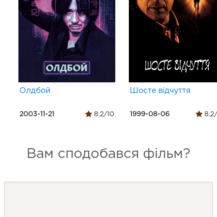
Олдбой
Шосте відчуття
2003-11-21
8.2/10
1999-08-06
8.2
Вам сподобався фільм?