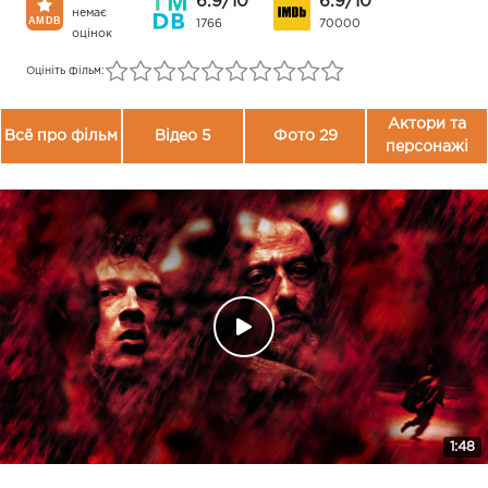
6.9/10
6.9/10
немає
1766
70000
оцінок
Оцініть фільм:
Актори та
Всё про фільм
Відео 5
Фото 29
персонажі
1:48