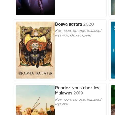
Вовча ватага
2020
Композитор оригінальної
музики, Оркестрант
Rendez-vous chez les
Malawas
2019
Композитор оригінальної
музики