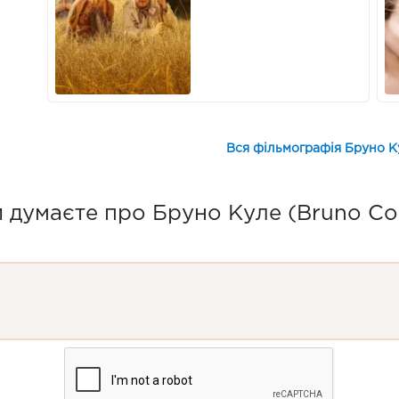
Вся фільмографія Бруно Ку
 думаєте про Бруно Куле (Bruno Cou