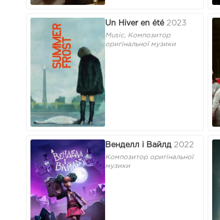
Un Hiver en été
2023
Music, Композитор
оригінальної музики
Венделл і Вайлд
2022
Композитор оригінальної
музики