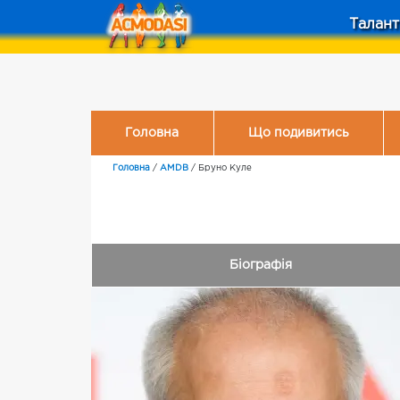
Талант
Головна
Що подивитись
Головна
/
AMDB
/
Бруно Куле
Біографія