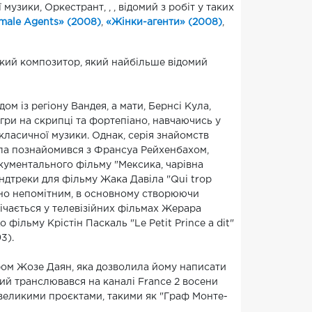
узики, Оркестрант, , , відомий з робіт у таких
male Agents» (2008)
,
«Жінки-агенти» (2008)
,
ький композитор, який найбільше відомий
ом із регіону Вандея, а мати, Бернсі Кула,
гри на скрипці та фортепіано, навчаючись у
класичної музики. Однак, серія знайомств
ула познайомився з Франсуа Рейхенбахом,
окументального фільму "Мексика, чарівна
ндтреки для фільму Жака Давіла "Qui trop
осно непомітним, в основному створюючи
річається у телевізійних фільмах Жерара
фільму Крістін Паскаль "Le Petit Prince a dit"
3).
ром Жозе Даян, яка дозволила йому написати
який транслювався на каналі France 2 восени
 великими проєктами, такими як "Граф Монте-