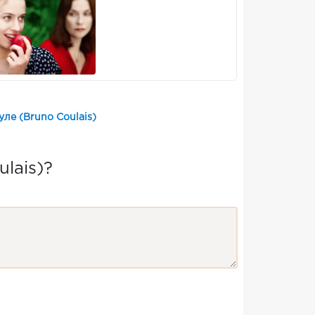
ле (Bruno Coulais)
lais)?