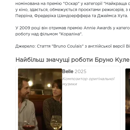
номінована на премію "Оскар" у категорії "Найкраща ор
у кіно, здається, обмежується проєктами режисерів, з 
Перріна, Фредеріка Шендоерффера та Джеймса Хута.
У 2009 році він отримав премію Annie Awards у катег
роботу над фільмом "Кораліна".
Джерело: Стаття "Bruno Coulais" з англійської версії Ві
Найбільш значущі роботи Бруно Куле 
Belle
2025
Композитор оригінальної
музики