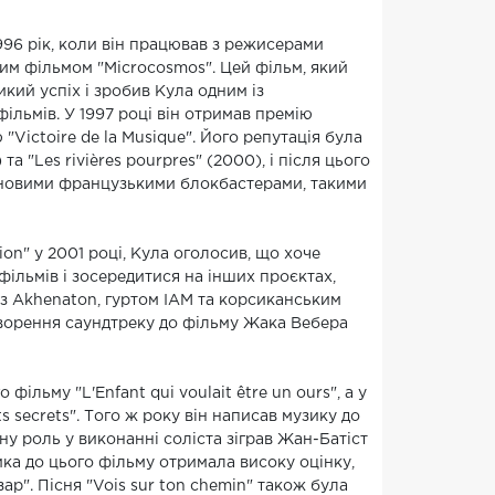
96 рік, коли він працював з режисерами
им фільмом "Microcosmos". Цей фільм, який
икий успіх і зробив Кула одним із
льмів. У 1997 році він отримав премію
"Victoire de la Musique". Його репутація була
а "Les rivières pourpres" (2000), і після цього
ма новими французькими блокбастерами, такими
on" у 2001 році, Кула оголосив, що хоче
фільмів і зосередитися на інших проєктах,
і з Akhenaton, гуртом IAM та корсиканським
 створення саундтреку до фільму Жака Вебера
 фільму "L'Enfant qui voulait être un ours", а у
secrets". Того ж року він написав музику до
вну роль у виконанні соліста зіграв Жан-Батіст
ка до цього фільму отримала високу оцінку,
зар". Пісня "Vois sur ton chemin" також була