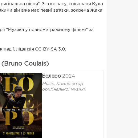
игінальна пісня". З того часу, співпраця Кула
якими він вже має певні зв'язки, зокрема Жака
орії "Музика у повнометражному фільмі" за
кіпедії, ліцензія CC-BY-SA 3.0.
(Bruno Coulais)
Болеро
2024
Music, Композитор
оригінальної музики