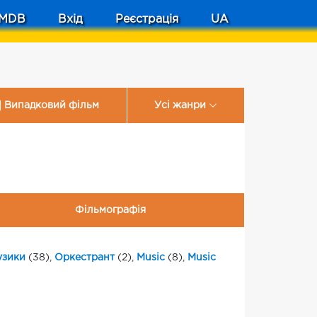
MDB
Вхід
Реєстрація
UA
Випадковий фільм
Усі жанри
Фільмографія
узики
(38),
Оркестрант
(2),
Music
(8),
Music