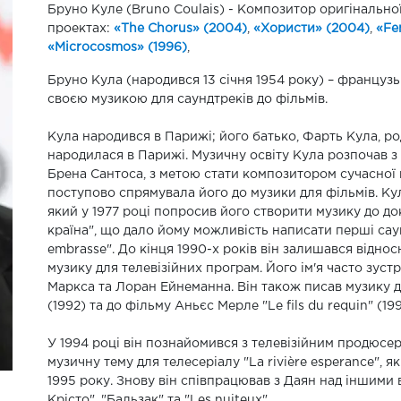
Бруно Куле (Bruno Coulais) - Композитор оригінальної м
проектах:
«The Chorus» (2004)
,
«Хористи» (2004)
,
«Fe
«Microcosmos» (1996)
,
Бруно Кула (народився 13 січня 1954 року) – француз
своєю музикою для саундтреків до фільмів.
Кула народився в Парижі; його батько, Фарть Кула, род
народилася в Парижі. Музичну освіту Кула розпочав з 
Брена Сантоса, з метою стати композитором сучасної 
поступово спрямувала його до музики для фільмів. К
який у 1977 році попросив його створити музику до д
країна", що дало йому можливість написати перші сау
embrasse". До кінця 1990-х років він залишався відн
музику для телевізійних програм. Його ім'я часто зуст
Маркса та Лоран Ейнеманна. Він також писав музику до 
(1992) та до фільму Аньєс Мерле "Le fils du requin" (199
У 1994 році він познайомився з телевізійним продюсе
музичну тему для телесеріалу "La rivière esperance", 
1995 року. Знову він співпрацював з Даян над іншими
Крісто", "Бальзак" та "Les nuiteux".