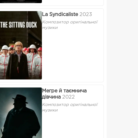
La Syndicaliste
2023
Композитор оригінальної
музики
Мегре й таємнича
дівчина
2022
Композитор оригінальної
музики