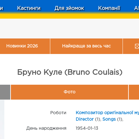
и
Кастинги
Для зйомок
Компанії
A
Новинки 2026
Найкраще за весь час
Бруно Куле (Bruno Coulais)
Фото
Роботи
Композитор оригінальної м
Director
(1),
Songs
(1),
День народження
1954-01-13