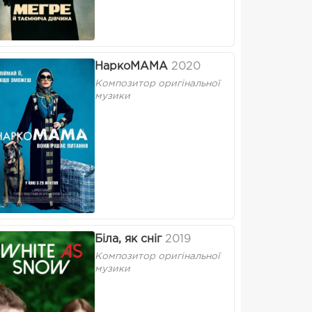
НаркоМАМА
2020
Композитор оригінальної
музики
Біла, як сніг
2019
Композитор оригінальної
музики