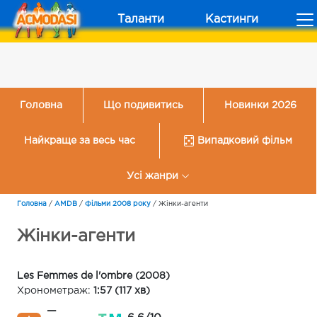
Таланти
Кастинги
Головна
Що подивитись
Новинки 2026
Найкраще за весь час
Випадковий фільм
Усі жанри
Головна
/
AMDB
/
Фільми 2008 року
/
Жінки-агенти
Жінки-агенти
Les Femmes de l'ombre (2008)
Хронометраж:
1:57 (117 хв)
—