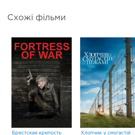
Схожі фільми
Брестская крепость
Хлопчик у смугастій