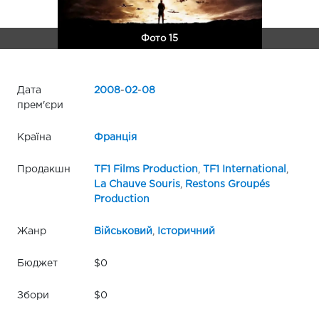
Фото 15
Дата
2008
-
02
-
08
прем'єри
Країна
Франція
Продакшн
TF1 Films Production
,
TF1 International
,
La Chauve Souris
,
Restons Groupés
Production
Жанр
Військовий
,
Історичний
Бюджет
$0
Збори
$0