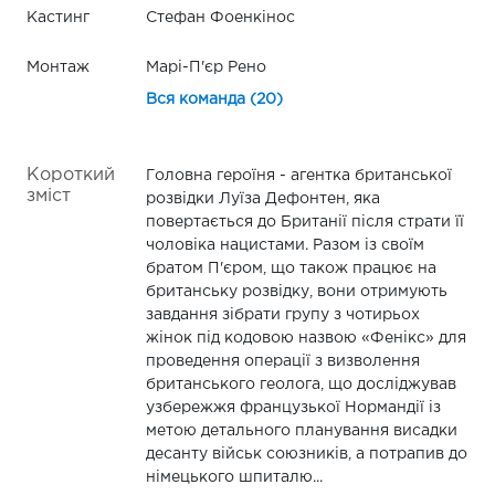
Кастинг
Стефан Фоенкінос
Монтаж
Марі-П'єр Рено
Вся команда (20)
Короткий
Головна героїня - агентка британської
зміст
розвідки Луїза Дефонтен, яка
повертається до Британії після страти її
чоловіка нацистами. Разом із своїм
братом П'єром, що також працює на
британську розвідку, вони отримують
завдання зібрати групу з чотирьох
жінок під кодовою назвою «Фенікс» для
проведення операції з визволення
британського геолога, що досліджував
узбережжя французької Нормандії із
метою детального планування висадки
десанту військ союзників, а потрапив до
німецького шпиталю...