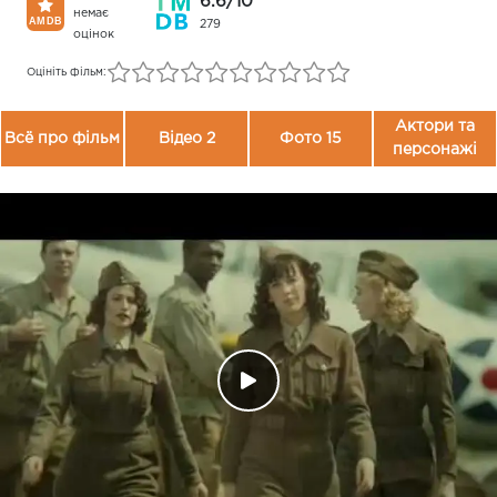
6.6/10
немає
279
оцінок
Оцініть фільм:
Актори та
Всё про фільм
Відео 2
Фото 15
персонажі