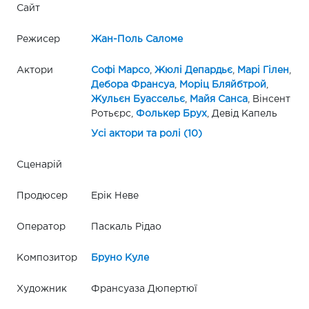
Сайт
Режисер
Жан-Поль Саломе
Актори
Софі Марсо
,
Жюлі Депардьє
,
Марі Гілен
,
Дебора Франсуа
,
Моріц Бляйбтрой
,
Жульєн Буассельє
,
Майя Санса
, Вінсент
Ротьєрс,
Фолькер Брух
, Девід Капель
Усі актори та ролі (10)
Сценарій
Продюсер
Ерік Неве
Оператор
Паскаль Рідао
Композитор
Бруно Куле
Художник
Франсуаза Дюпертюї