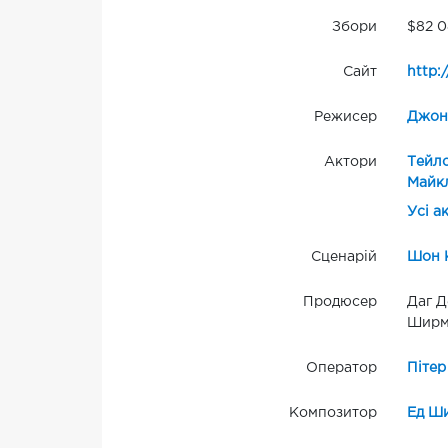
Збори
$82 0
Сайт
http:
Режисер
Джон
Актори
Тейл
Майкл
Усі а
Сценарій
Шон 
Продюсер
Даг Д
Ширму
Оператор
Пітер
Композитор
Ед Ш