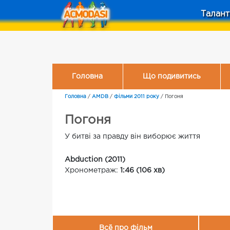
Талант
Головна
Що подивитись
Головна
/
AMDB
/
Фільми 2011 року
/
Погоня
Погоня
У битві за правду він виборює життя
Abduction (2011)
Хронометраж:
1:46 (106 хв)
Всё про фільм