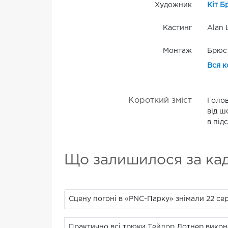
Художник
Кіт Б
Кастинг
Alan 
Монтаж
Брюс
Вся к
Короткий зміст
Голов
від ш
в під
Що залишилося за ка
Сцену погоні в «PNC-Парку» знімали 22 сер
Практично всі трюки Тейлор Лотнер викон