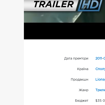
Дата прем'єри
2011
-
Країна
Сполу
Продакшн
Lions
Жанр
Трил
Бюджет
$35 