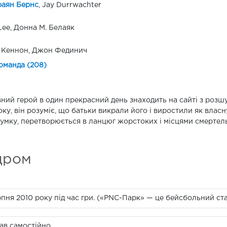
раян Бернс
, Jay Durrwachter
Lee, Донна М. Белаяк
 Кеннон, Джон Фединич
оманда (208)
ний герой в один прекрасний день знаходить на сайті з розш
оку, він розуміє, що батьки викрали його і виростили як влас
сумку, перетворюється в ланцюг жорстоких і місцями смертел
дром
пня 2010 року під час гри. («PNC-Парк» — це бейсбольний стад
ав самостійно.