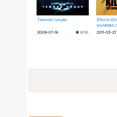
Темний лицар
Вбити Бі
кривава 
2008-07-16
9/10
2011-03-27