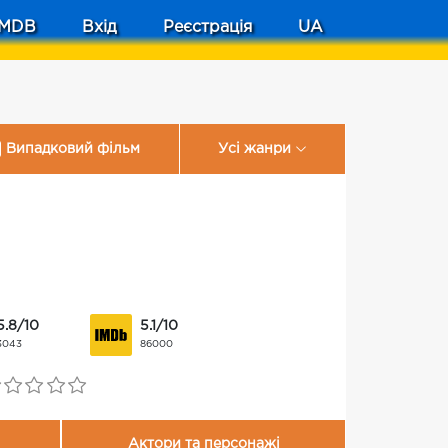
MDB
Вхід
Реєстрація
UA
Випадковий фільм
Усі жанри
5.8/10
5.1/10
3043
86000
Актори та персонажі