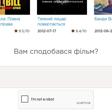
лла: Повна
Темний лицар
Банди В
справа
повертається
8.5/10
2012-07-17
8.4/10
2012-06-
Вам сподобався фільм?