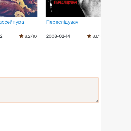
ассейпура
Переслідувач
Загубл
22
8.2/10
2008-02-14
8.1/10
2014-10-