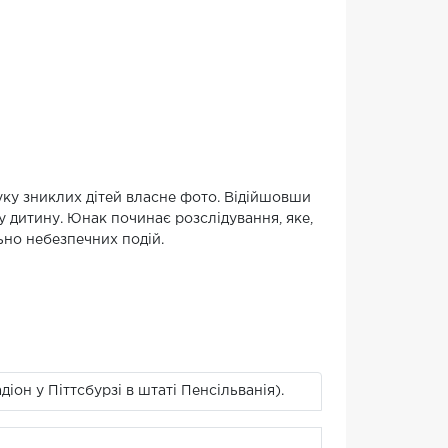
уку зниклих дітей власне фото. Відійшовши
ну дитину. Юнак починає розслідування, яке,
ьно небезпечних подій.
іон у Піттсбурзі в штаті Пенсільванія).