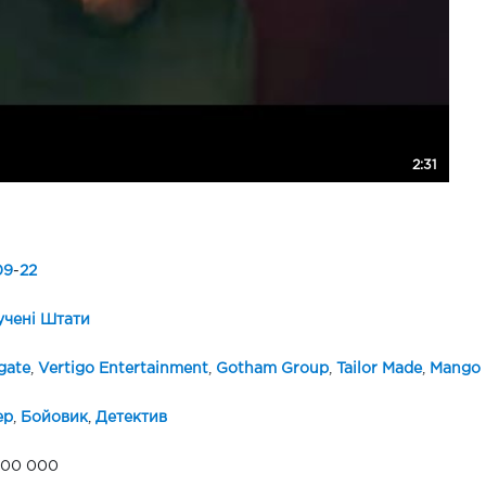
2:31
09
-
22
чені Штати
gate
,
Vertigo Entertainment
,
Gotham Group
,
Tailor Made
,
Mango 
ер
,
Бойовик
,
Детектив
000 000