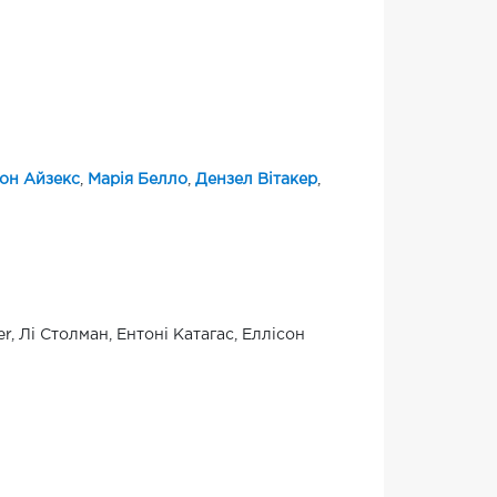
он Айзекс
,
Марія Белло
,
Дензел Вітакер
,
r, Лі Столман, Ентоні Катагас, Еллісон