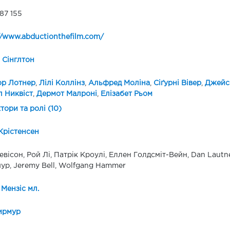
87 155
//www.abductionthefilm.com/
 Сінглтон
ор Лотнер
,
Лілі Коллінз
,
Альфред Моліна
,
Сіґурні Вівер
,
Джейс
 Никвіст
,
Дермот Малроні
,
Елізабет Рьом
ктори та ролі (10)
Крістенсен
евісон, Рой Лі, Патрік Кроулі, Еллен Голдсміт-Вейн, Dan Lautne
р, Jeremy Bell, Wolfgang Hammer
 Мензіс мл.
ирмур