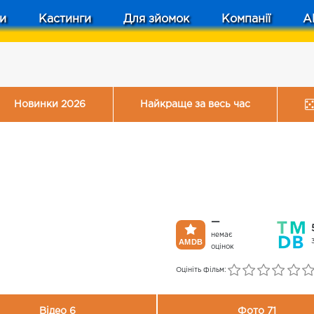
и
Кастинги
Для зйомок
Компанії
A
Новинки 2026
Найкраще за весь час
—
немає
оцінок
Оцініть фільм:
Відео 6
Фото 71