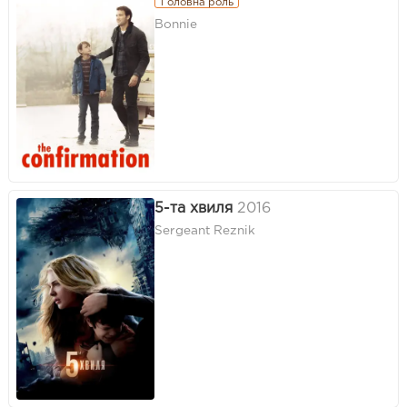
Головна роль
Bonnie
5-та хвиля
2016
Sergeant Reznik