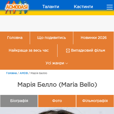
Таланти
Кастинги
Головна
Що подивитись
Новинки 2026
Найкраще за весь час
Випадковий фільм
Усі жанри
Головна
/
AMDB
/
Марія Белло
Марія Белло (Maria Bello)
Біографія
Фото
Фільмографія