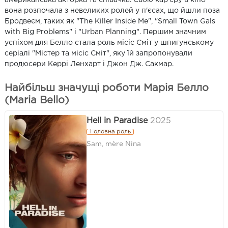
вона розпочала з невеликих ролей у п'єсах, що йшли поза
Бродвеєм, таких як "The Killer Inside Me", "Small Town Gals
with Big Problems" і "Urban Planning". Першим значним
успіхом для Белло стала роль місіс Сміт у шпигунському
серіалі "Містер та місіс Сміт", яку їй запропонували
продюсери Керрі Ленхарт і Джон Дж. Сакмар.
Найбільш значущі роботи Марія Белло
(Maria Bello)
Hell in Paradise
2025
Головна роль
Sam, mère Nina