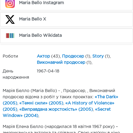
Maria Bello Instagram
Maria Bello X
Maria Bello Wikidata
Роботи
Актор
(43),
Продюсер
(1),
Story
(1),
Виконавчий продюсер
(1),
День
1967-04-18
народження
Марія Белло (Maria Bello) - , Продюсер, , Виконавчий
продюсер відома з робіт у таких проектах:
«The Dark»
(2005)
,
«Темні сили» (2005)
,
«A History of Violence»
(2005)
,
«Виправдана жорстокість» (2005)
,
«Secret
Window» (2004)
,
Марія Елена Белло (народилася 18 квітня 1967 року) –
американська акторка та співачка. Свою кар'єру в кіно