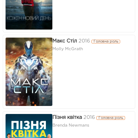
Макс Стіл
2016
Головна роль
Molly McGrath
Пізня квітка
2016
Головна роль
Brenda Newmans