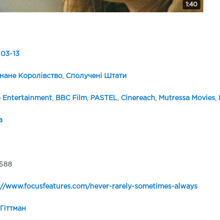
1:40
-
03
-
13
нане Королівство
,
Сполучені Штати
 Entertainment
,
BBC Film
,
PASTEL
,
Cinereach
,
Mutressa Movies
,
а
588
://www.focusfeatures.com/never-rarely-sometimes-always
 Гіттман