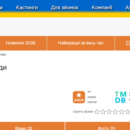
и
Кастинги
Для зйомок
Компанії
A
Новинки 2026
Найкраще за весь час
авжди
ди
—
немає
оцінок
Оцініть фільм:
Відео 22
Фото 70