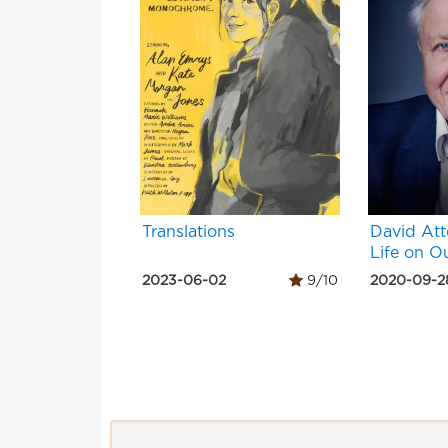
Translations
David At
Life on O
2023-06-02
9/10
2020-09-2