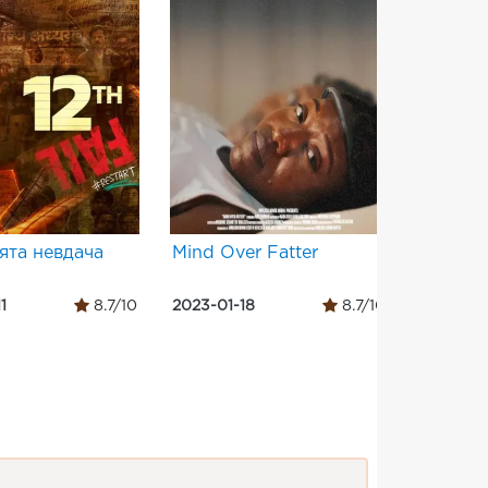
ята невдача
Mind Over Fatter
Бо Бер
1
8.7/10
2023-01-18
8.7/10
2021-07-