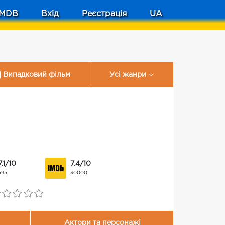
MDB
Вхід
Реєстрація
UA
Випадковий фільм
Усі жанри
7.1/10
7.4/10
595
30000
Актори та персонажі