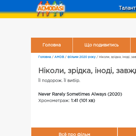
Талант
Головна
Що подивитись
Головна
/
AMDB
/
Фільми 2020 року
/
Ніколи, зрідка, іноді, з
Ніколи, зрідка, іноді, завж
Її подорож. Її вибір.
Never Rarely Sometimes Always (2020)
Хронометраж:
1:41 (101 хв)
Всё про фільм