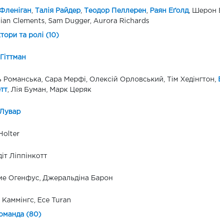
 Фленіган
,
Талія Райдер
,
Теодор Пеллерен
,
Раян Еґолд
, Шерон 
tian Clements, Sam Dugger, Aurora Richards
ктори та ролі (10)
 Гіттман
 Романська, Сара Мерфі, Олексій Орловський, Тім Хедінгтон,
тт
, Лія Буман, Марк Церяк
Лувар
Holter
іт Ліппінкотт
е Огенфус, Джеральдіна Барон
 Каммінгс, Ece Turan
оманда (80)