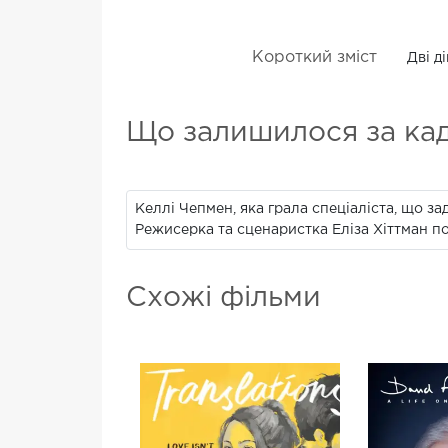
Короткий зміст
Дві д
Що залишилося за ка
Келлі Чепмен, яка грала спеціаліста, що з
Режисерка та сценаристка Еліза Хіттман п
Схожі фільми