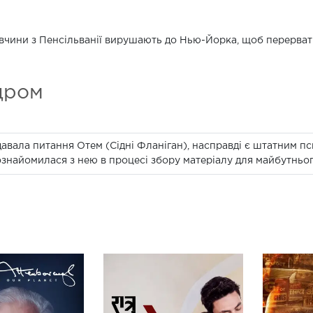
івчини з Пенсільванії вирушають до Нью-Йорка, щоб перервати 
дром
адавала питання Отем (Сідні Фланіган), насправді є штатним п
ознайомилася з нею в процесі збору матеріалу для майбутньог