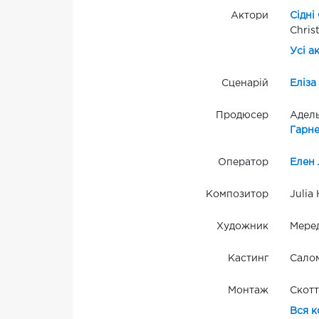
Актори
Сідні
Chris
Усі а
Сценарій
Еліза
Продюсер
Адель
Гарне
Оператор
Елен 
Композитор
Julia 
Художник
Меред
Кастинг
Салом
Монтаж
Скотт
Вся к