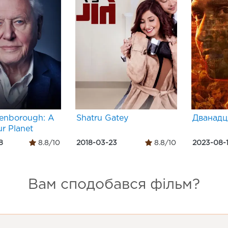
tenborough: A
Shatru Gatey
Дванадц
ur Planet
8
8.8/10
2018-03-23
8.8/10
2023-08-1
Вам сподобався фільм?