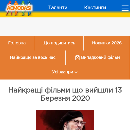
Таланти
Кастинги
Головна
Що подивитись
Новинки 2026
Найкраще за весь час
Випадковий фільм
Усі жанри
Найкращі фільми що вийшли 13
Березня 2020